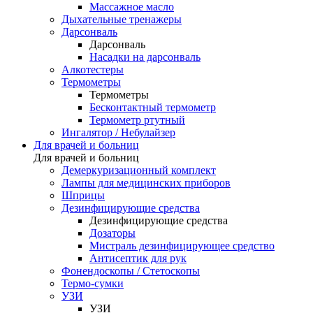
Массажное масло
Дыхательные тренажеры
Дарсонваль
Дарсонваль
Насадки на дарсонваль
Алкотестеры
Термометры
Термометры
Бесконтактный термометр
Термометр ртутный
Ингалятор / Небулайзер
Для врачей и больниц
Для врачей и больниц
Демеркуризационный комплект
Лампы для медицинских приборов
Шприцы
Дезинфицирующие средства
Дезинфицирующие средства
Дозаторы
Мистраль дезинфицирующее средство
Антисептик для рук
Фонендоскопы / Стетоскопы
Термо-сумки
УЗИ
УЗИ