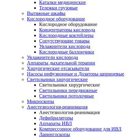
Каталки медицинские
Тележки грузовые
Вытяжные шкафы
Кислородное оборудование
Кислородное оборудование
Концентраторы кислорода
Кислородные коктейлеры
Сопутствующие товары
Увлажнители кислорода
Кислородные баллончики
Увлажнители кислорода
Аппараты дыхательной терапии
Хирургические отсасыватели
Насосы инфузионные и Дозаторы шприцевые
Светильники хирургические
Светильники хирургические
Светильники передвижные
Светильники потолочные
Микроскопы
Анестезиология-реанимация
Анестезиология-реанимация
Дефибриляторы
Аппараты ИВЛ
Компрессорное оборудование для ИВЛ
Ларингоскопы