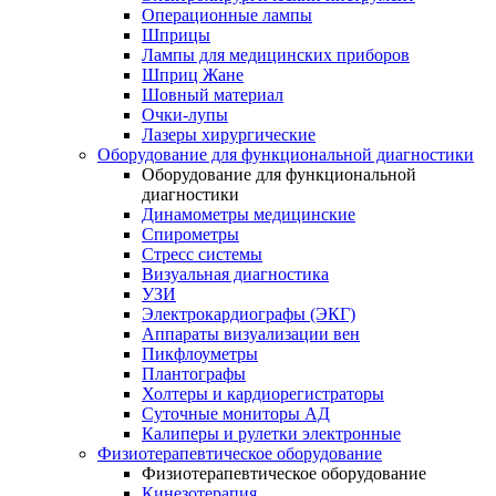
Операционные лампы
Шприцы
Лампы для медицинских приборов
Шприц Жане
Шовный материал
Очки-лупы
Лазеры хирургические
Оборудование для функциональной диагностики
Оборудование для функциональной
диагностики
Динамометры медицинские
Спирометры
Стресс системы
Визуальная диагностика
УЗИ
Электрокардиографы (ЭКГ)
Аппараты визуализации вен
Пикфлоуметры
Плантографы
Холтеры и кардиорегистраторы
Суточные мониторы АД
Калиперы и рулетки электронные
Физиотерапевтическое оборудование
Физиотерапевтическое оборудование
Кинезотерапия