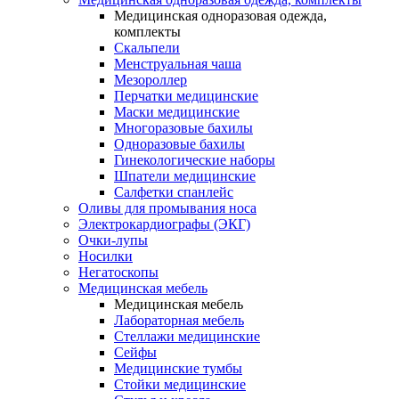
Медицинская одноразовая одежда,
комплекты
Скальпели
Менструальная чаша
Мезороллер
Перчатки медицинские
Маски медицинские
Многоразовые бахилы
Одноразовые бахилы
Гинекологические наборы
Шпатели медицинские
Салфетки спанлейс
Оливы для промывания носа
Электрокардиографы (ЭКГ)
Очки-лупы
Носилки
Негатоскопы
Медицинская мебель
Медицинская мебель
Лабораторная мебель
Стеллажи медицинские
Сейфы
Медицинские тумбы
Стойки медицинские