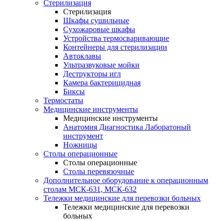
Стерилизация
Стерилизация
Шкафы сушильные
Сухожаровые шкафы
Устройства термосваривающие
Контейнеры для стерилизации
Автоклавы
Ультразвуковые мойки
Деструкторы игл
Камера бактерицидная
Биксы
Термостаты
Медицинские инструменты
Медицинские инструменты
Анатомия Диагностика Лаборатоный
инструмент
Ножницы
Столы операционные
Столы операционные
Столы перевязочные
Дополнительное оборудование к операционным
столам МСК-631, МСК-632
Тележки медицинские для перевозки больных
Тележки медицинские для перевозки
больных