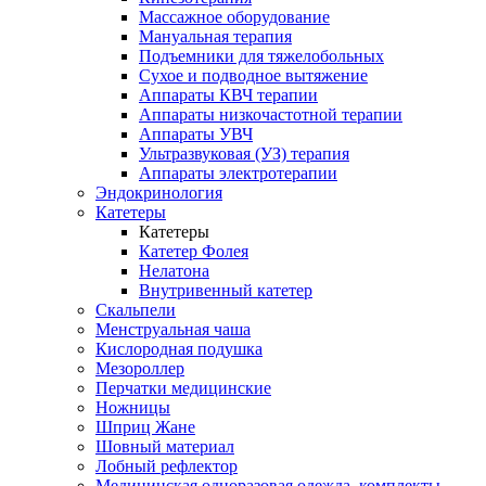
Массажное оборудование
Мануальная терапия
Подъемники для тяжелобольных
Сухое и подводное вытяжение
Аппараты КВЧ терапии
Аппараты низкочастотной терапии
Аппараты УВЧ
Ультразвуковая (УЗ) терапия
Аппараты электротерапии
Эндокринология
Катетеры
Катетеры
Катетер Фолея
Нелатона
Внутривенный катетер
Скальпели
Менструальная чаша
Кислородная подушка
Мезороллер
Перчатки медицинские
Ножницы
Шприц Жане
Шовный материал
Лобный рефлектор
Медицинская одноразовая одежда, комплекты