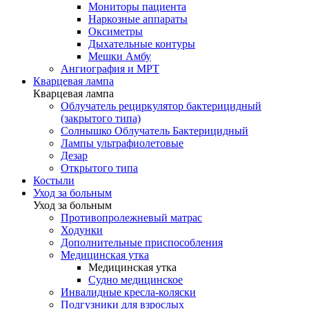
Мониторы пациента
Наркозные аппараты
Оксиметры
Дыхательные контуры
Мешки Амбу
Ангиография и МРТ
Кварцевая лампа
Кварцевая лампа
Облучатель рециркулятор бактерицидный
(закрытого типа)
Солнышко Облучатель Бактерицидный
Лампы ультрафиолетовые
Дезар
Открытого типа
Костыли
Уход за больным
Уход за больным
Противопролежневый матрас
Ходунки
Дополнительные приспособления
Медицинская утка
Медицинская утка
Судно медицинское
Инвалидные кресла-коляски
Подгузники для взрослых