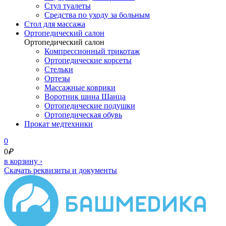
Стул туалеты
Средства по уходу за больным
Cтол для массажа
Ортопедический салон
Ортопедический салон
Компрессионный трикотаж
Ортопедические корсеты
Стельки
Ортезы
Массажные коврики
Воротник шина Шанца
Ортопедические подушки
Ортопедическая обувь
Прокат медтехники
0
0
₽
в корзину
›
Скачать реквизиты и документы