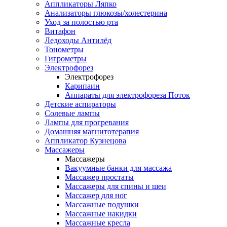
Аппликаторы Ляпко
Анализаторы глюкозы/холестерина
Уход за полостью рта
Витафон
Ледоходы Антилёд
Тонометры
Гигрометры
Электрофорез
Электрофорез
Карипаин
Аппараты для электрофореза Поток
Детские аспираторы
Солевые лампы
Лампы для прогревания
Домашняя магнитотерапия
Аппликатор Кузнецова
Массажеры
Массажеры
Вакуумные банки для массажа
Массажер простаты
Массажеры для спины и шеи
Массажер для ног
Массажные подушки
Массажные накидки
Массажные кресла