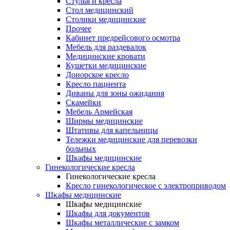
Cтулья и кресла
Стол медицинский
Столики медицинские
Прочее
Кабинет предрейсового осмотра
Мебель для раздевалок
Медицинские кровати
Кушетки медицинские
Донорское кресло
Кресло пациента
Диваны для зоны ожидания
Скамейки
Мебель Армейская
Ширмы медицинские
Штативы для капельницы
Тележки медицинские для перевозки
больных
Шкафы медицинские
Гинекологические кресла
Гинекологические кресла
Кресло гинекологическое с электроприводом
Шкафы медицинские
Шкафы медицинские
Шкафы для документов
Шкафы металлические с замком