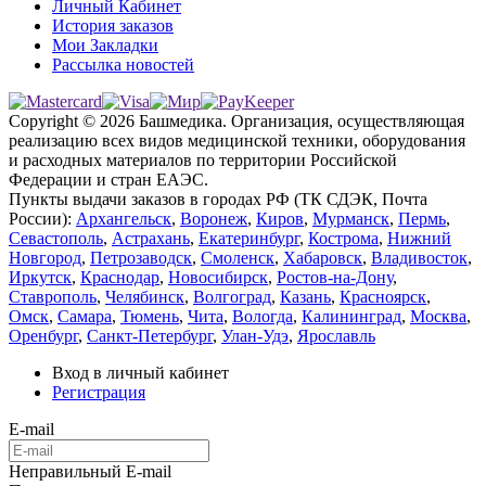
Личный Кабинет
История заказов
Мои Закладки
Рассылка новостей
Copyright © 2026 Башмедика.
Организация, осуществляющая
реализацию всех видов медицинской техники, оборудования
и расходных материалов по территории Российской
Федерации и стран ЕАЭС.
Пункты выдачи заказов в городах РФ (ТК СДЭК, Почта
России):
Архангельск
,
Воронеж
,
Киров
,
Мурманск
,
Пермь
,
Севастополь
,
Астрахань
,
Екатеринбург
,
Кострома
,
Нижний
Новгород
,
Петрозаводск
,
Смоленск
,
Хабаровск
,
Владивосток
,
Иркутск
,
Краснодар
,
Новосибирск
,
Ростов-на-Дону
,
Ставрополь
,
Челябинск
,
Волгоград
,
Казань
,
Красноярск
,
Омск
,
Самара
,
Тюмень
,
Чита
,
Вологда
,
Калининград
,
Москва
,
Оренбург
,
Санкт-Петербург
,
Улан-Удэ
,
Ярославль
Вход в личный кабинет
Регистрация
E-mail
Неправильный E-mail