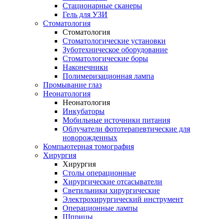
Стационарные сканеры
Гель для УЗИ
Стоматология
Стоматология
Стоматологические установки
Зуботехническое оборудование
Стоматологические боры
Наконечники
Полимеризационная лампа
Промывание глаз
Неонатология
Неонатология
Инкубаторы
Мобильные источники питания
Облучатели фототерапевтические для
новорожденных
Компьютерная томография
Хирургия
Хирургия
Столы операционные
Хирургические отсасыватели
Светильники хирургические
Электрохирургический инструмент
Операционные лампы
Шприцы