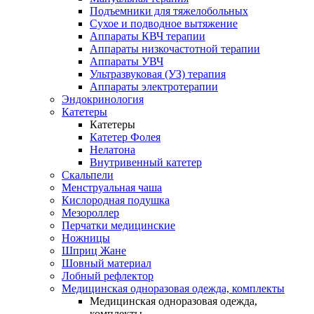
Подъемники для тяжелобольных
Сухое и подводное вытяжение
Аппараты КВЧ терапии
Аппараты низкочастотной терапии
Аппараты УВЧ
Ультразвуковая (УЗ) терапия
Аппараты электротерапии
Эндокринология
Катетеры
Катетеры
Катетер Фолея
Нелатона
Внутривенный катетер
Скальпели
Менструальная чаша
Кислородная подушка
Мезороллер
Перчатки медицинские
Ножницы
Шприц Жане
Шовный материал
Лобный рефлектор
Медицинская одноразовая одежда, комплекты
Медицинская одноразовая одежда,
комплекты