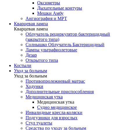
Оксиметры
Дыхательные контуры
Мешки Амбу
Ангиография и МРТ
Кварцевая лампа
Кварцевая лампа
Облучатель рециркулятор бактерицидный
(закрытого типа)
Солнышко Облучатель Бактерицидный
Лампы ультрафиолетовые
Дезар
Открытого типа
Костыли
Уход за больным
Уход за больным
Противопролежневый матрас
Ходунки
Дополнительные приспособления
Медицинская утка
Медицинская утка
Судно медицинское
Инвалидные кресла-коляски
Подгузники для взрослых
Стул туалеты
Средства по уходу за больным