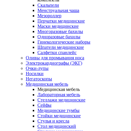
Скальпели
Менструальная чаша
Мезороллер
Перчатки медицинские
Маски медицинские
Многоразовые бахилы
Одноразовые бахилы
Гинекологические наборы
Шпатели медицинские
Салфетки спанлейс
Оливы для промывания носа
Электрокардиографы (ЭКГ)
Очки-лупы
Носилки
Негатоскопы
Медицинская мебель
Медицинская мебель
Лабораторная мебель
Стеллажи медицинские
Сейфы
Медицинские тумбы
Стойки медицинские
Cтулья и кресла
Стол медицинский