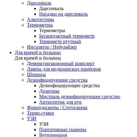
Дарсонваль
Дарсонваль
Насадки на дарсонваль
Алкотестеры
Термометры
Термометры
Бесконтактный термометр
Термометр ртутный
Ингалятор / Небулайзер
Для врачей и больниц
Для врачей и больниц
Демеркуризационный комплект
Лампы для медицинских приборов
Шприцы
Дезинфицирующие средства
Дезинфицирующие средства
Дозаторы
Мистраль дезинфицирующее средство
Антисептик для рук
Фонендоскопы / Стетоскопы
Термо-сумки
УЗИ
УЗИ
Портативные сканеры
Ветиринария