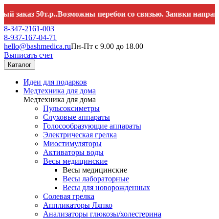
з 50т.р..Возможны перебои со связью. Заявки направляйте 
8-347-2161-003
8-937-167-04-71
hello@bashmedica.ru
Пн-Пт с 9.00 до 18.00
Выписать счет
Каталог
Идеи для подарков
Медтехника для дома
Медтехника для дома
Пульсоксиметры
Слуховые аппараты
Голосообразующие аппараты
Электрическая грелка
Миостимуляторы
Активаторы воды
Весы медицинские
Весы медицинские
Весы лабораторные
Весы для новорожденных
Солевая грелка
Аппликаторы Ляпко
Анализаторы глюкозы/холестерина