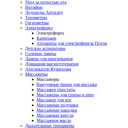
Уход за полостью рта
Витафон
Ледоходы Антилёд
Тонометры
Гигрометры
Электрофорез
Электрофорез
Карипаин
Аппараты для электрофореза Поток
Детские аспираторы
Солевые лампы
Лампы для прогревания
Домашняя магнитотерапия
Аппликатор Кузнецова
Массажеры
Массажеры
Вакуумные банки для массажа
Массажер простаты
Массажеры для спины и шеи
Массажер для ног
Массажные подушки
Массажные накидки
Массажные кресла
Массажное масло
Дыхательные тренажеры