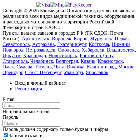
Copyright © 2026 Башмедика.
Организация, осуществляющая
реализацию всех видов медицинской техники, оборудования
и расходных материалов по территории Российской
Федерации и стран ЕАЭС.
Пункты выдачи заказов в городах РФ (ТК СДЭК, Почта
России):
Архангельск
,
Воронеж
,
Киров
,
Мурманск
,
Пермь
,
Севастополь
,
Астрахань
,
Екатеринбург
,
Кострома
,
Нижний
Новгород
,
Петрозаводск
,
Смоленск
,
Хабаровск
,
Владивосток
,
Иркутск
,
Краснодар
,
Новосибирск
,
Ростов-на-Дону
,
Ставрополь
,
Челябинск
,
Волгоград
,
Казань
,
Красноярск
,
Омск
,
Самара
,
Тюмень
,
Чита
,
Вологда
,
Калининград
,
Москва
,
Оренбург
,
Санкт-Петербург
,
Улан-Удэ
,
Ярославль
Вход в личный кабинет
Регистрация
E-mail
Неправильный E-mail
Пароль
Пароль должен содержать только буквы и цифры
Запомнить меня