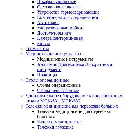
Шкафы сушильные
Сухожаровые шкафы
Устройства термосваривающие
Контейнеры для стерилизации
Автоклавы
Ультразвуковые мойки
Деструкторы игл
Камера бактерицидная
Биксы
Термостаты
Медицинские инструменты
Медицинские инструменты
Анатомия Диагностика Лаборатоный
инструмент
Ножницы
Столы операционные
Столы операционные
Столы перевязочные
Дополнительное оборудование к операционным
столам МСК-631, МСК-632
Тележки медицинские для перевозки больных
Тележки медицинские для перевозки
больных
Каталки медицинские
Тележки грузовые