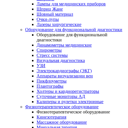
Лампы для медицинских приборов
Шприц Жане
Шовный материал
Очки-лупы
Лазеры хирургические
Оборудование для функциональной диагностики
Оборудование для функциональной
диагностики
Динамометры медицинские
Спирометры
Стресс системы
Визуальная диагностика
УЗИ
Электрокардиографы (ЭКГ)
Аппараты визуализации вен
Пикфлоуметры
Плантографы
Холтеры и кардиорегистраторы
Суточные мониторы АД
Калиперы и рулетки электронные
Физиотерапевтическое оборудование
Физиотерапевтическое оборудование
Кинезотерапия
Массажное оборудование
Мануальная терапия