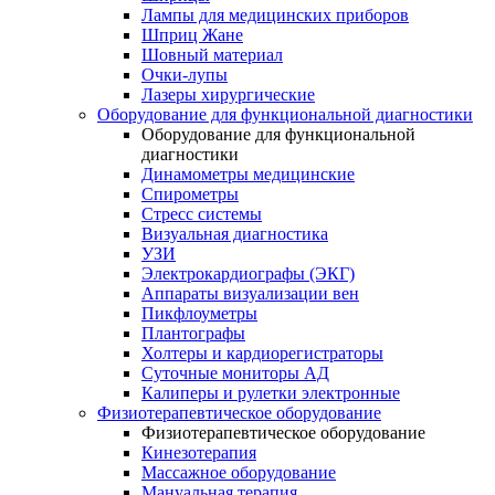
Лампы для медицинских приборов
Шприц Жане
Шовный материал
Очки-лупы
Лазеры хирургические
Оборудование для функциональной диагностики
Оборудование для функциональной
диагностики
Динамометры медицинские
Спирометры
Стресс системы
Визуальная диагностика
УЗИ
Электрокардиографы (ЭКГ)
Аппараты визуализации вен
Пикфлоуметры
Плантографы
Холтеры и кардиорегистраторы
Суточные мониторы АД
Калиперы и рулетки электронные
Физиотерапевтическое оборудование
Физиотерапевтическое оборудование
Кинезотерапия
Массажное оборудование
Мануальная терапия