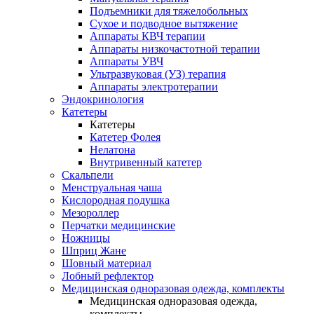
Подъемники для тяжелобольных
Сухое и подводное вытяжение
Аппараты КВЧ терапии
Аппараты низкочастотной терапии
Аппараты УВЧ
Ультразвуковая (УЗ) терапия
Аппараты электротерапии
Эндокринология
Катетеры
Катетеры
Катетер Фолея
Нелатона
Внутривенный катетер
Скальпели
Менструальная чаша
Кислородная подушка
Мезороллер
Перчатки медицинские
Ножницы
Шприц Жане
Шовный материал
Лобный рефлектор
Медицинская одноразовая одежда, комплекты
Медицинская одноразовая одежда,
комплекты