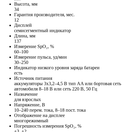
Высота, мм
34
Гарантия производителя, мес.
12
Дисплей
семисегментный индикатор
Длина, мм
137
Измерение SpO₂, %
60–100
Измерение пульса, уд/мин
30–250
Индикатор низкого уровня заряда батареи
есть
Источник питания
аккумуляторы 3x3,2–4,5 В тип AA или бортовая сеть
автомобиля 8–18 В или сеть 220 В, 50 Гц
Назначение
для взрослых
Напряжение, В
10–240 перем. тока, 8–18 пост. тока
Отображение на дисплее
многорежимный
Погрешность измерения SpO₂, %
±3, ±2