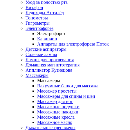
Уход за полостью рта
Витафон
Ледоходы Антилёд
Тонометры
Гигрометры
Электрофорез
Электрофорез
Карипаин
Аппараты для электрофореза Поток
Детские аспираторы
Солевые лампы
Лампы для прогревания
Домашняя магнитотерапия
Аппликатор Кузнецова
Массажеры
Массажеры
Вакуумные банки для массажа
Массажер простаты
Массажеры для спины и шеи
Массажер для ног
Массажные подушки
Массажные накидки
Массажные кресла
Массажное масло
Дыхательные тренажеры