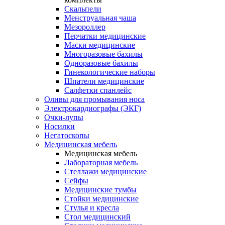
Скальпели
Менструальная чаша
Мезороллер
Перчатки медицинские
Маски медицинские
Многоразовые бахилы
Одноразовые бахилы
Гинекологические наборы
Шпатели медицинские
Салфетки спанлейс
Оливы для промывания носа
Электрокардиографы (ЭКГ)
Очки-лупы
Носилки
Негатоскопы
Медицинская мебель
Медицинская мебель
Лабораторная мебель
Стеллажи медицинские
Сейфы
Медицинские тумбы
Стойки медицинские
Cтулья и кресла
Стол медицинский