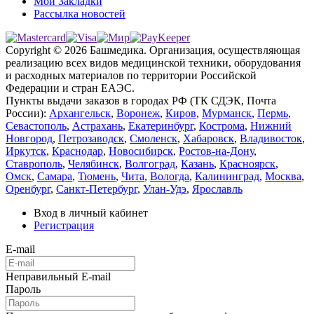
Мои Закладки
Рассылка новостей
Copyright © 2026 Башмедика.
Организация, осуществляющая
реализацию всех видов медицинской техники, оборудования
и расходных материалов по территории Российской
Федерации и стран ЕАЭС.
Пункты выдачи заказов в городах РФ (ТК СДЭК, Почта
России):
Архангельск
,
Воронеж
,
Киров
,
Мурманск
,
Пермь
,
Севастополь
,
Астрахань
,
Екатеринбург
,
Кострома
,
Нижний
Новгород
,
Петрозаводск
,
Смоленск
,
Хабаровск
,
Владивосток
,
Иркутск
,
Краснодар
,
Новосибирск
,
Ростов-на-Дону
,
Ставрополь
,
Челябинск
,
Волгоград
,
Казань
,
Красноярск
,
Омск
,
Самара
,
Тюмень
,
Чита
,
Вологда
,
Калининград
,
Москва
,
Оренбург
,
Санкт-Петербург
,
Улан-Удэ
,
Ярославль
Вход в личный кабинет
Регистрация
E-mail
Неправильный E-mail
Пароль