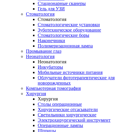
Стационарные сканеры
Гель для УЗИ
Стоматология
Стоматология
Стоматологические установки
Зуботехническое оборудование
Стоматологические боры
Наконечники
Полимеризационная лампа
Промывание глаз
Неонатология
Неонатология
Инкубаторы
Мобильные источники питания
Облучатели фототерапевтические для
новорожденных
Компьютерная томография
Хирургия
Хирургия
Столы операционные
Хирургические отсасыватели
Светильники хирургические
Электрохирургический инструмент
Операционные лампы
Шприцы