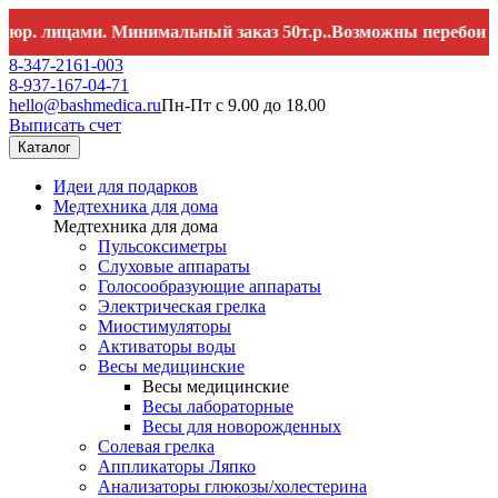
 лицами. Минимальный заказ 50т.р..Возможны перебои со свя
8-347-2161-003
8-937-167-04-71
hello@bashmedica.ru
Пн-Пт с 9.00 до 18.00
Выписать счет
Каталог
Идеи для подарков
Медтехника для дома
Медтехника для дома
Пульсоксиметры
Слуховые аппараты
Голосообразующие аппараты
Электрическая грелка
Миостимуляторы
Активаторы воды
Весы медицинские
Весы медицинские
Весы лабораторные
Весы для новорожденных
Солевая грелка
Аппликаторы Ляпко
Анализаторы глюкозы/холестерина