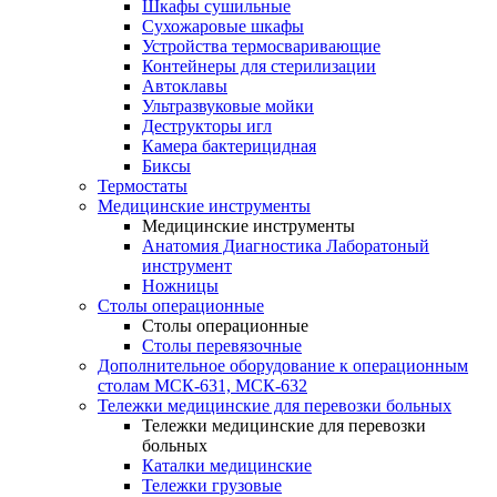
Шкафы сушильные
Сухожаровые шкафы
Устройства термосваривающие
Контейнеры для стерилизации
Автоклавы
Ультразвуковые мойки
Деструкторы игл
Камера бактерицидная
Биксы
Термостаты
Медицинские инструменты
Медицинские инструменты
Анатомия Диагностика Лаборатоный
инструмент
Ножницы
Столы операционные
Столы операционные
Столы перевязочные
Дополнительное оборудование к операционным
столам МСК-631, МСК-632
Тележки медицинские для перевозки больных
Тележки медицинские для перевозки
больных
Каталки медицинские
Тележки грузовые