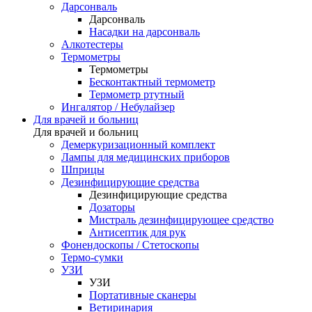
Дарсонваль
Дарсонваль
Насадки на дарсонваль
Алкотестеры
Термометры
Термометры
Бесконтактный термометр
Термометр ртутный
Ингалятор / Небулайзер
Для врачей и больниц
Для врачей и больниц
Демеркуризационный комплект
Лампы для медицинских приборов
Шприцы
Дезинфицирующие средства
Дезинфицирующие средства
Дозаторы
Мистраль дезинфицирующее средство
Антисептик для рук
Фонендоскопы / Стетоскопы
Термо-сумки
УЗИ
УЗИ
Портативные сканеры
Ветиринария