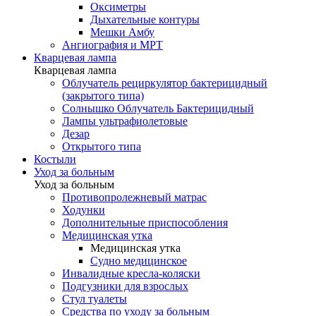
Оксиметры
Дыхательные контуры
Мешки Амбу
Ангиография и МРТ
Кварцевая лампа
Кварцевая лампа
Облучатель рециркулятор бактерицидный
(закрытого типа)
Солнышко Облучатель Бактерицидный
Лампы ультрафиолетовые
Дезар
Открытого типа
Костыли
Уход за больным
Уход за больным
Противопролежневый матрас
Ходунки
Дополнительные приспособления
Медицинская утка
Медицинская утка
Судно медицинское
Инвалидные кресла-коляски
Подгузники для взрослых
Стул туалеты
Средства по уходу за больным