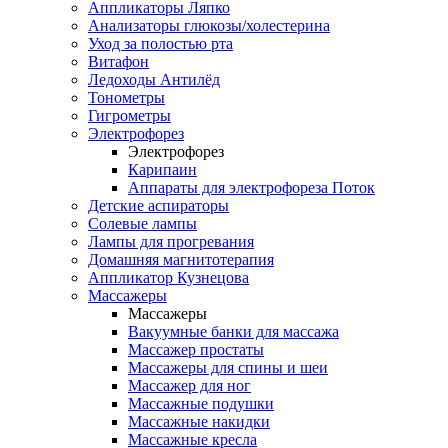
Аппликаторы Ляпко
Анализаторы глюкозы/холестерина
Уход за полостью рта
Витафон
Ледоходы Антилёд
Тонометры
Гигрометры
Электрофорез
Электрофорез
Карипаин
Аппараты для электрофореза Поток
Детские аспираторы
Солевые лампы
Лампы для прогревания
Домашняя магнитотерапия
Аппликатор Кузнецова
Массажеры
Массажеры
Вакуумные банки для массажа
Массажер простаты
Массажеры для спины и шеи
Массажер для ног
Массажные подушки
Массажные накидки
Массажные кресла