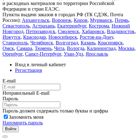
и расходных материалов по территории Российской
Федерации и стран ЕАЭС.
Пункты выдачи заказов в городах РФ (ТК СДЭК, Почта
России):
Архангельск
,
Воронеж
,
Киров
,
Мурманск
,
Пермь
,
Севастополь
,
Астрахань
,
Екатеринбург
,
Кострома
,
Нижний
Новгород
,
Петрозаводск
,
Смоленск
,
Хабаровск
,
Владивосток
,
Иркутск
,
Краснодар
,
Новосибирск
,
Ростов-на-Дону
,
Ставрополь
,
Челябинск
,
Волгоград
,
Казань
,
Красноярск
,
Омск
,
Самара
,
Тюмень
,
Чита
,
Вологда
,
Калининград
,
Москва
,
Оренбург
,
Санкт-Петербург
,
Улан-Удэ
,
Ярославль
Вход в личный кабинет
Регистрация
E-mail
Неправильный E-mail
Пароль
Пароль должен содержать только буквы и цифры
Запомнить меня
Напомнить пароль
Войти