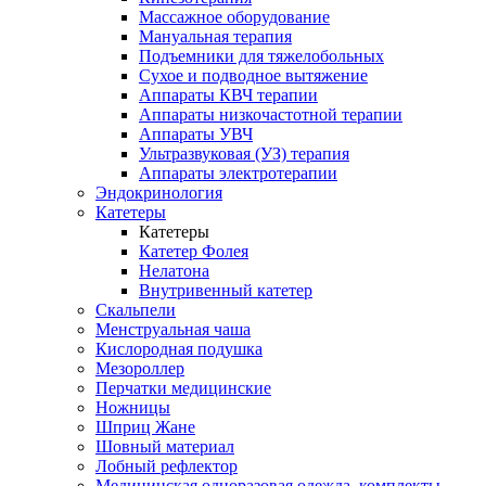
Массажное оборудование
Мануальная терапия
Подъемники для тяжелобольных
Сухое и подводное вытяжение
Аппараты КВЧ терапии
Аппараты низкочастотной терапии
Аппараты УВЧ
Ультразвуковая (УЗ) терапия
Аппараты электротерапии
Эндокринология
Катетеры
Катетеры
Катетер Фолея
Нелатона
Внутривенный катетер
Скальпели
Менструальная чаша
Кислородная подушка
Мезороллер
Перчатки медицинские
Ножницы
Шприц Жане
Шовный материал
Лобный рефлектор
Медицинская одноразовая одежда, комплекты