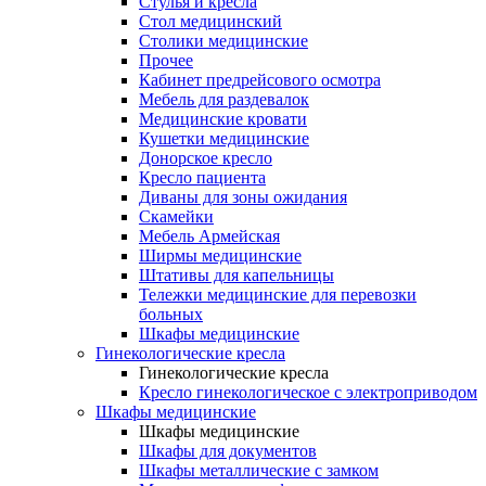
Cтулья и кресла
Стол медицинский
Столики медицинские
Прочее
Кабинет предрейсового осмотра
Мебель для раздевалок
Медицинские кровати
Кушетки медицинские
Донорское кресло
Кресло пациента
Диваны для зоны ожидания
Скамейки
Мебель Армейская
Ширмы медицинские
Штативы для капельницы
Тележки медицинские для перевозки
больных
Шкафы медицинские
Гинекологические кресла
Гинекологические кресла
Кресло гинекологическое с электроприводом
Шкафы медицинские
Шкафы медицинские
Шкафы для документов
Шкафы металлические с замком