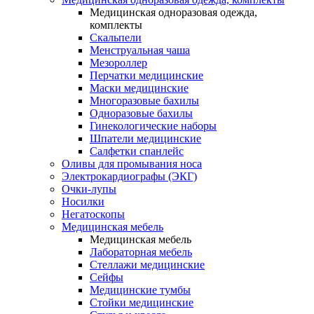
Медицинская одноразовая одежда,
комплекты
Скальпели
Менструальная чаша
Мезороллер
Перчатки медицинские
Маски медицинские
Многоразовые бахилы
Одноразовые бахилы
Гинекологические наборы
Шпатели медицинские
Салфетки спанлейс
Оливы для промывания носа
Электрокардиографы (ЭКГ)
Очки-лупы
Носилки
Негатоскопы
Медицинская мебель
Медицинская мебель
Лабораторная мебель
Стеллажи медицинские
Сейфы
Медицинские тумбы
Стойки медицинские