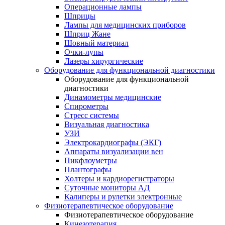
Операционные лампы
Шприцы
Лампы для медицинских приборов
Шприц Жане
Шовный материал
Очки-лупы
Лазеры хирургические
Оборудование для функциональной диагностики
Оборудование для функциональной
диагностики
Динамометры медицинские
Спирометры
Стресс системы
Визуальная диагностика
УЗИ
Электрокардиографы (ЭКГ)
Аппараты визуализации вен
Пикфлоуметры
Плантографы
Холтеры и кардиорегистраторы
Суточные мониторы АД
Калиперы и рулетки электронные
Физиотерапевтическое оборудование
Физиотерапевтическое оборудование
Кинезотерапия