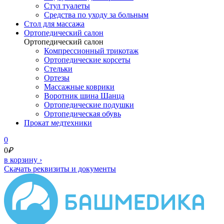
Стул туалеты
Средства по уходу за больным
Cтол для массажа
Ортопедический салон
Ортопедический салон
Компрессионный трикотаж
Ортопедические корсеты
Стельки
Ортезы
Массажные коврики
Воротник шина Шанца
Ортопедические подушки
Ортопедическая обувь
Прокат медтехники
0
0
₽
в корзину
›
Скачать реквизиты и документы