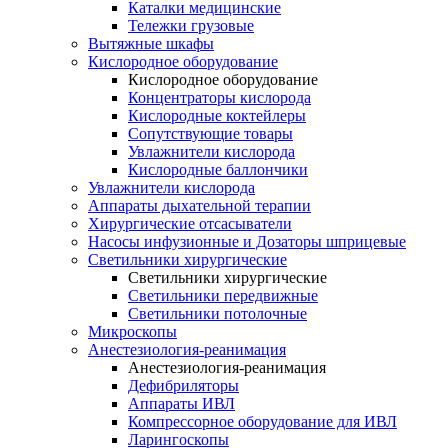
Каталки медицинские
Тележки грузовые
Вытяжные шкафы
Кислородное оборудование
Кислородное оборудование
Концентраторы кислорода
Кислородные коктейлеры
Сопутствующие товары
Увлажнители кислорода
Кислородные баллончики
Увлажнители кислорода
Аппараты дыхательной терапии
Хирургические отсасыватели
Насосы инфузионные и Дозаторы шприцевые
Светильники хирургические
Светильники хирургические
Светильники передвижные
Светильники потолочные
Микроскопы
Анестезиология-реанимация
Анестезиология-реанимация
Дефибриляторы
Аппараты ИВЛ
Компрессорное оборудование для ИВЛ
Ларингоскопы