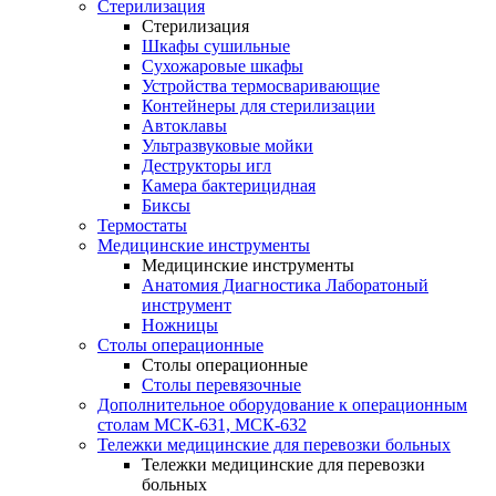
Стерилизация
Стерилизация
Шкафы сушильные
Сухожаровые шкафы
Устройства термосваривающие
Контейнеры для стерилизации
Автоклавы
Ультразвуковые мойки
Деструкторы игл
Камера бактерицидная
Биксы
Термостаты
Медицинские инструменты
Медицинские инструменты
Анатомия Диагностика Лаборатоный
инструмент
Ножницы
Столы операционные
Столы операционные
Столы перевязочные
Дополнительное оборудование к операционным
столам МСК-631, МСК-632
Тележки медицинские для перевозки больных
Тележки медицинские для перевозки
больных