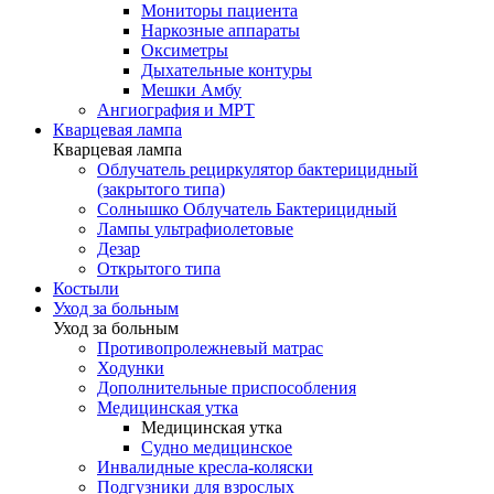
Мониторы пациента
Наркозные аппараты
Оксиметры
Дыхательные контуры
Мешки Амбу
Ангиография и МРТ
Кварцевая лампа
Кварцевая лампа
Облучатель рециркулятор бактерицидный
(закрытого типа)
Солнышко Облучатель Бактерицидный
Лампы ультрафиолетовые
Дезар
Открытого типа
Костыли
Уход за больным
Уход за больным
Противопролежневый матрас
Ходунки
Дополнительные приспособления
Медицинская утка
Медицинская утка
Судно медицинское
Инвалидные кресла-коляски
Подгузники для взрослых