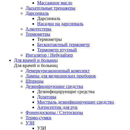
Массажное масло
Дыхательные тренажеры
Дарсонваль
Дарсонваль
Насадки на дарсонваль
Алкотестеры
Термометры
Термометры
Бесконтактный термометр
Термометр ртутный
Ингалятор / Небулайзер
Для врачей и больниц
Для врачей и больниц
Демеркуризационный комплект
Лампы для медицинских приборов
Шприцы
Дезинфицирующие средства
Дезинфицирующие средства
Дозаторы
Мистраль дезинфицирующее средство
Антисептик для рук
Фонендоскопы / Стетоскопы
Термо-сумки
УЗИ
УЗИ