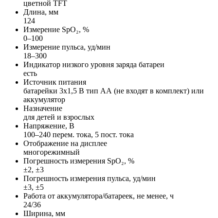
цветной TFT
Длина, мм
124
Измерение SpO₂, %
0–100
Измерение пульса, уд/мин
18–300
Индикатор низкого уровня заряда батареи
есть
Источник питания
батарейки 3х1,5 В тип АА (не входят в комплект) или
аккумулятор
Назначение
для детей и взрослых
Напряжение, В
100–240 перем. тока, 5 пост. тока
Отображение на дисплее
многорежимный
Погрешность измерения SpO₂, %
±2, ±3
Погрешность измерения пульса, уд/мин
±3, ±5
Работа от аккумулятора/батареек, не менее, ч
24/36
Ширина, мм