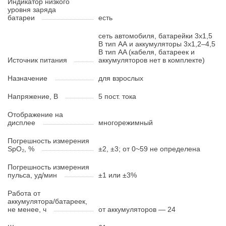
Индикатор низкого
уровня заряда
батареи
есть
сеть автомобиля, батарейки 3х1,5
В тип АА и аккумуляторы 3x1,2–4,5
В тип AA (кабеля, батареек и
Источник питания
аккумуляторов нет в комплекте)
Назначение
для взрослых
Напряжение, В
5 пост. тока
Отображение на
дисплее
многорежимный
Погрешность измерения
SpO₂, %
±2, ±3; от 0~59 не определена
Погрешность измерения
пульса, уд/мин
±1 или ±3%
Работа от
аккумулятора/батареек,
не менее, ч
от аккумуляторов — 24