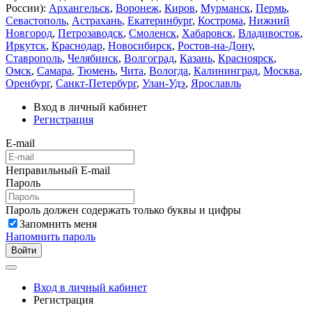
России):
Архангельск
,
Воронеж
,
Киров
,
Мурманск
,
Пермь
,
Севастополь
,
Астрахань
,
Екатеринбург
,
Кострома
,
Нижний
Новгород
,
Петрозаводск
,
Смоленск
,
Хабаровск
,
Владивосток
,
Иркутск
,
Краснодар
,
Новосибирск
,
Ростов-на-Дону
,
Ставрополь
,
Челябинск
,
Волгоград
,
Казань
,
Красноярск
,
Омск
,
Самара
,
Тюмень
,
Чита
,
Вологда
,
Калининград
,
Москва
,
Оренбург
,
Санкт-Петербург
,
Улан-Удэ
,
Ярославль
Вход в личный кабинет
Регистрация
E-mail
Неправильный E-mail
Пароль
Пароль должен содержать только буквы и цифры
Запомнить меня
Напомнить пароль
Войти
Вход в личный кабинет
Регистрация