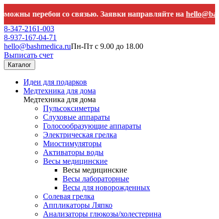
ы перебои со связью. Заявки направляйте на
hello@bashmedic
8-347-2161-003
8-937-167-04-71
hello@bashmedica.ru
Пн-Пт с 9.00 до 18.00
Выписать счет
Каталог
Идеи для подарков
Медтехника для дома
Медтехника для дома
Пульсоксиметры
Слуховые аппараты
Голосообразующие аппараты
Электрическая грелка
Миостимуляторы
Активаторы воды
Весы медицинские
Весы медицинские
Весы лабораторные
Весы для новорожденных
Солевая грелка
Аппликаторы Ляпко
Анализаторы глюкозы/холестерина