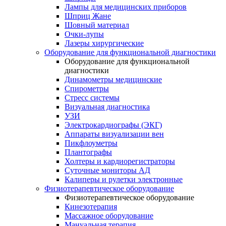
Лампы для медицинских приборов
Шприц Жане
Шовный материал
Очки-лупы
Лазеры хирургические
Оборудование для функциональной диагностики
Оборудование для функциональной
диагностики
Динамометры медицинские
Спирометры
Стресс системы
Визуальная диагностика
УЗИ
Электрокардиографы (ЭКГ)
Аппараты визуализации вен
Пикфлоуметры
Плантографы
Холтеры и кардиорегистраторы
Суточные мониторы АД
Калиперы и рулетки электронные
Физиотерапевтическое оборудование
Физиотерапевтическое оборудование
Кинезотерапия
Массажное оборудование
Мануальная терапия