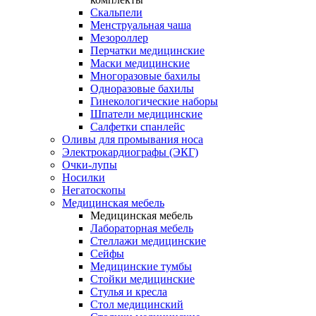
Скальпели
Менструальная чаша
Мезороллер
Перчатки медицинские
Маски медицинские
Многоразовые бахилы
Одноразовые бахилы
Гинекологические наборы
Шпатели медицинские
Салфетки спанлейс
Оливы для промывания носа
Электрокардиографы (ЭКГ)
Очки-лупы
Носилки
Негатоскопы
Медицинская мебель
Медицинская мебель
Лабораторная мебель
Стеллажи медицинские
Сейфы
Медицинские тумбы
Стойки медицинские
Cтулья и кресла
Стол медицинский