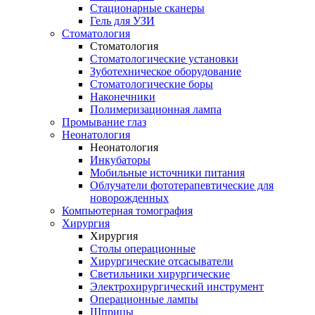
Стационарные сканеры
Гель для УЗИ
Стоматология
Стоматология
Стоматологические установки
Зуботехническое оборудование
Стоматологические боры
Наконечники
Полимеризационная лампа
Промывание глаз
Неонатология
Неонатология
Инкубаторы
Мобильные источники питания
Облучатели фототерапевтические для
новорожденных
Компьютерная томография
Хирургия
Хирургия
Столы операционные
Хирургические отсасыватели
Светильники хирургические
Электрохирургический инструмент
Операционные лампы
Шприцы