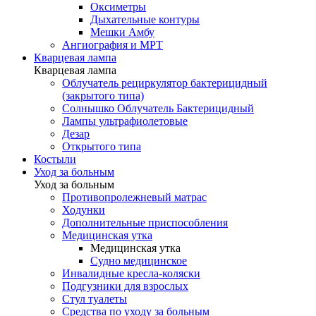
Оксиметры
Дыхательные контуры
Мешки Амбу
Ангиография и МРТ
Кварцевая лампа
Кварцевая лампа
Облучатель рециркулятор бактерицидный
(закрытого типа)
Солнышко Облучатель Бактерицидный
Лампы ультрафиолетовые
Дезар
Открытого типа
Костыли
Уход за больным
Уход за больным
Противопролежневый матрас
Ходунки
Дополнительные приспособления
Медицинская утка
Медицинская утка
Судно медицинское
Инвалидные кресла-коляски
Подгузники для взрослых
Стул туалеты
Средства по уходу за больным