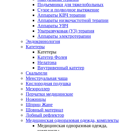
Подъемники для тяжелобольных
Сухое и подводное вытяжение
Аппараты КВЧ терапии
Аппараты низкочастотной терапии
Аппараты УВЧ
Ультразвуковая (УЗ) терапия
Аппараты электротерапии
Эндокринология
Катетеры
Катетеры
Катетер Фолея
Нелатона
Внутривенный катетер
Скальпели
Менструальная чаша
Кислородная подушка
Мезороллер
Перчатки медицинские
Ножницы
Шприц Жане
Шовный материал
Лобный рефлектор
Медицинская одноразовая одежда, комплекты
Медицинская одноразовая одежда,
комплекты