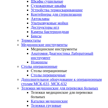
Шкафы сушильные
Сухожаровые шкафы
Устройства термосваривающие
Контейнеры для стерилизации
Автоклавы
Ультразвуковые мойки
Деструкторы игл
Камера бактерицидная
Биксы
Термостаты
Медицинские инструменты
Медицинские инструменты
Анатомия Диагностика Лаборатоный
инструмент
Ножницы
Столы операционные
Столы операционные
Столы перевязочные
Дополнительное оборудование к операционным
столам МСК-631, МСК-632
Тележки медицинские для перевозки больных
Тележки медицинские для перевозки
больных
Каталки медицинские
Тележки грузовые