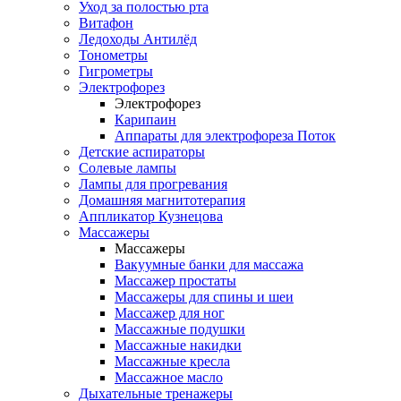
Уход за полостью рта
Витафон
Ледоходы Антилёд
Тонометры
Гигрометры
Электрофорез
Электрофорез
Карипаин
Аппараты для электрофореза Поток
Детские аспираторы
Солевые лампы
Лампы для прогревания
Домашняя магнитотерапия
Аппликатор Кузнецова
Массажеры
Массажеры
Вакуумные банки для массажа
Массажер простаты
Массажеры для спины и шеи
Массажер для ног
Массажные подушки
Массажные накидки
Массажные кресла
Массажное масло
Дыхательные тренажеры