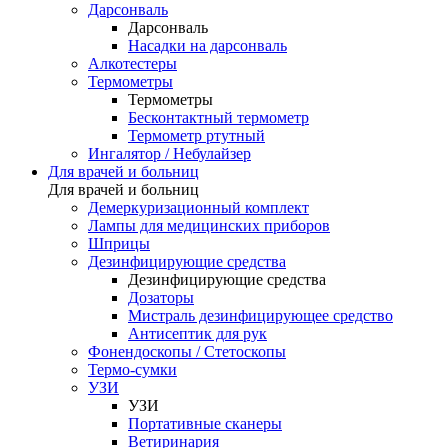
Дарсонваль
Дарсонваль
Насадки на дарсонваль
Алкотестеры
Термометры
Термометры
Бесконтактный термометр
Термометр ртутный
Ингалятор / Небулайзер
Для врачей и больниц
Для врачей и больниц
Демеркуризационный комплект
Лампы для медицинских приборов
Шприцы
Дезинфицирующие средства
Дезинфицирующие средства
Дозаторы
Мистраль дезинфицирующее средство
Антисептик для рук
Фонендоскопы / Стетоскопы
Термо-сумки
УЗИ
УЗИ
Портативные сканеры
Ветиринария