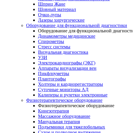
Шприц Жане
Шовный материал
Очки-лупы
Лазеры хирургические
Оборудование для функциональной диагностики
Оборудование для функциональной диагност
Динамометры медицинские
Спирометры
Стресс системы
Визуальная диагностика
УЗИ
Электрокардиографы (ЭКГ)
Аппараты визуализации вен
Пикфлоуметры
Плантографы
Холтеры и кардиорегистраторы
Суточные мониторы АД
Калиперы и рулетки электронные
Физиотерапевтическое оборудование
Физиотерапевтическое оборудование
Кинезотерапия
Массажное оборудование
Мануальная терапия
Подъемники для тяжелобольных
Сухое и подводное вытяжение