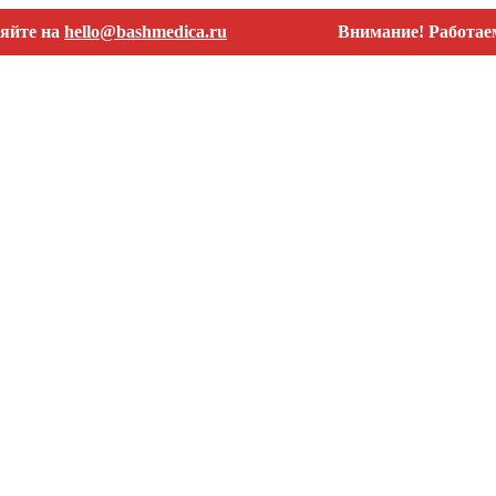
на
hello@bashmedica.ru
Внимание! Работаем толь