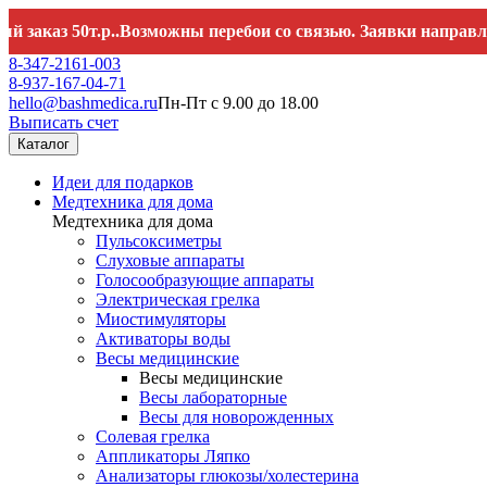
з 50т.р..Возможны перебои со связью. Заявки направляйте 
8-347-2161-003
8-937-167-04-71
hello@bashmedica.ru
Пн-Пт с 9.00 до 18.00
Выписать счет
Каталог
Идеи для подарков
Медтехника для дома
Медтехника для дома
Пульсоксиметры
Слуховые аппараты
Голосообразующие аппараты
Электрическая грелка
Миостимуляторы
Активаторы воды
Весы медицинские
Весы медицинские
Весы лабораторные
Весы для новорожденных
Солевая грелка
Аппликаторы Ляпко
Анализаторы глюкозы/холестерина