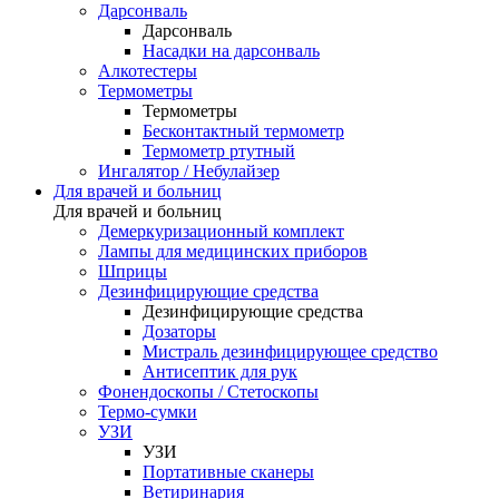
Дарсонваль
Дарсонваль
Насадки на дарсонваль
Алкотестеры
Термометры
Термометры
Бесконтактный термометр
Термометр ртутный
Ингалятор / Небулайзер
Для врачей и больниц
Для врачей и больниц
Демеркуризационный комплект
Лампы для медицинских приборов
Шприцы
Дезинфицирующие средства
Дезинфицирующие средства
Дозаторы
Мистраль дезинфицирующее средство
Антисептик для рук
Фонендоскопы / Стетоскопы
Термо-сумки
УЗИ
УЗИ
Портативные сканеры
Ветиринария