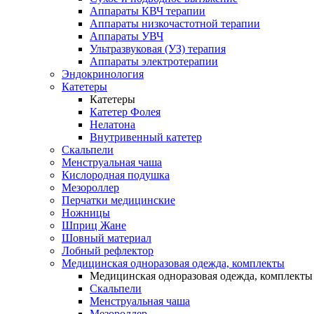
Аппараты КВЧ терапии
Аппараты низкочастотной терапии
Аппараты УВЧ
Ультразвуковая (УЗ) терапия
Аппараты электротерапии
Эндокринология
Катетеры
Катетеры
Катетер Фолея
Нелатона
Внутривенный катетер
Скальпели
Менструальная чаша
Кислородная подушка
Мезороллер
Перчатки медицинские
Ножницы
Шприц Жане
Шовный материал
Лобный рефлектор
Медицинская одноразовая одежда, комплекты
Медицинская одноразовая одежда, комплекты
Скальпели
Менструальная чаша
Мезороллер