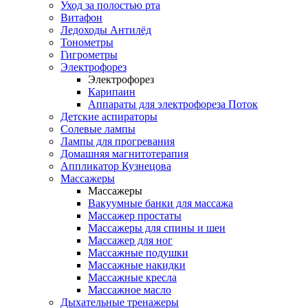
Уход за полостью рта
Витафон
Ледоходы Антилёд
Тонометры
Гигрометры
Электрофорез
Электрофорез
Карипаин
Аппараты для электрофореза Поток
Детские аспираторы
Солевые лампы
Лампы для прогревания
Домашняя магнитотерапия
Аппликатор Кузнецова
Массажеры
Массажеры
Вакуумные банки для массажа
Массажер простаты
Массажеры для спины и шеи
Массажер для ног
Массажные подушки
Массажные накидки
Массажные кресла
Массажное масло
Дыхательные тренажеры