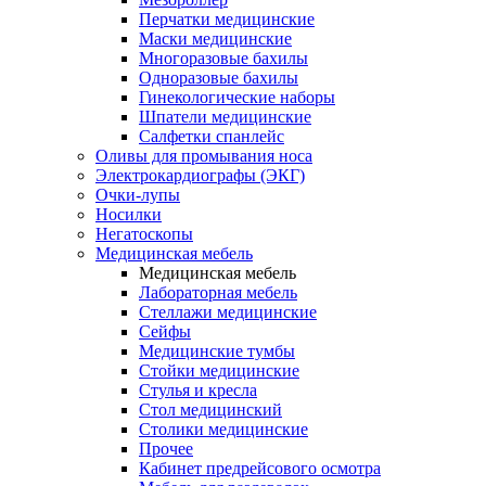
Перчатки медицинские
Маски медицинские
Многоразовые бахилы
Одноразовые бахилы
Гинекологические наборы
Шпатели медицинские
Салфетки спанлейс
Оливы для промывания носа
Электрокардиографы (ЭКГ)
Очки-лупы
Носилки
Негатоскопы
Медицинская мебель
Медицинская мебель
Лабораторная мебель
Стеллажи медицинские
Сейфы
Медицинские тумбы
Стойки медицинские
Cтулья и кресла
Стол медицинский
Столики медицинские
Прочее
Кабинет предрейсового осмотра