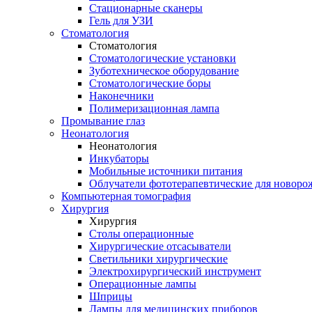
Стационарные сканеры
Гель для УЗИ
Стоматология
Стоматология
Стоматологические установки
Зуботехническое оборудование
Стоматологические боры
Наконечники
Полимеризационная лампа
Промывание глаз
Неонатология
Неонатология
Инкубаторы
Мобильные источники питания
Облучатели фототерапевтические для новор
Компьютерная томография
Хирургия
Хирургия
Столы операционные
Хирургические отсасыватели
Светильники хирургические
Электрохирургический инструмент
Операционные лампы
Шприцы
Лампы для медицинских приборов