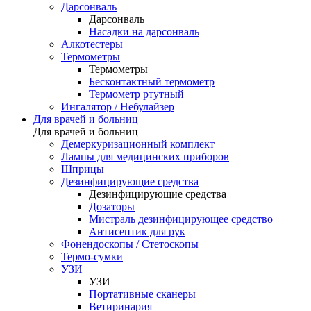
Дарсонваль
Дарсонваль
Насадки на дарсонваль
Алкотестеры
Термометры
Термометры
Бесконтактный термометр
Термометр ртутный
Ингалятор / Небулайзер
Для врачей и больниц
Для врачей и больниц
Демеркуризационный комплект
Лампы для медицинских приборов
Шприцы
Дезинфицирующие средства
Дезинфицирующие средства
Дозаторы
Мистраль дезинфицирующее средство
Антисептик для рук
Фонендоскопы / Стетоскопы
Термо-сумки
УЗИ
УЗИ
Портативные сканеры
Ветиринария