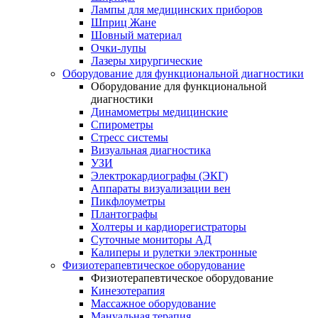
Лампы для медицинских приборов
Шприц Жане
Шовный материал
Очки-лупы
Лазеры хирургические
Оборудование для функциональной диагностики
Оборудование для функциональной
диагностики
Динамометры медицинские
Спирометры
Стресс системы
Визуальная диагностика
УЗИ
Электрокардиографы (ЭКГ)
Аппараты визуализации вен
Пикфлоуметры
Плантографы
Холтеры и кардиорегистраторы
Суточные мониторы АД
Калиперы и рулетки электронные
Физиотерапевтическое оборудование
Физиотерапевтическое оборудование
Кинезотерапия
Массажное оборудование
Мануальная терапия