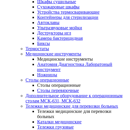
Шкафы сушильные
Сухожаровые шкафы
Устройства термосваривающие
Контейнеры для стерилизации
Автоклавы
Ультразвуковые мойки
Деструкторы игл
Камера бактерицидная
Биксы
Термостаты
Медицинские инструменты
Медицинские инструменты
Анатомия Диагностика Лаборатоный
инструмент
Ножницы
Столы операционные
Столы операционные
Столы перевязочные
Дополнительное оборудование к операционным
столам МСК-631, МСК-632
Тележки медицинские для перевозки больных
Тележки медицинские для перевозки
больных
Каталки медицинские
Тележки грузовые