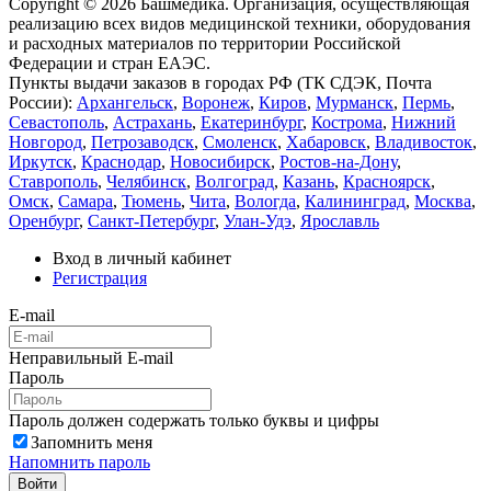
Copyright © 2026 Башмедика.
Организация, осуществляющая
реализацию всех видов медицинской техники, оборудования
и расходных материалов по территории Российской
Федерации и стран ЕАЭС.
Пункты выдачи заказов в городах РФ (ТК СДЭК, Почта
России):
Архангельск
,
Воронеж
,
Киров
,
Мурманск
,
Пермь
,
Севастополь
,
Астрахань
,
Екатеринбург
,
Кострома
,
Нижний
Новгород
,
Петрозаводск
,
Смоленск
,
Хабаровск
,
Владивосток
,
Иркутск
,
Краснодар
,
Новосибирск
,
Ростов-на-Дону
,
Ставрополь
,
Челябинск
,
Волгоград
,
Казань
,
Красноярск
,
Омск
,
Самара
,
Тюмень
,
Чита
,
Вологда
,
Калининград
,
Москва
,
Оренбург
,
Санкт-Петербург
,
Улан-Удэ
,
Ярославль
Вход в личный кабинет
Регистрация
E-mail
Неправильный E-mail
Пароль
Пароль должен содержать только буквы и цифры
Запомнить меня
Напомнить пароль
Войти