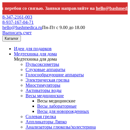
бои со связью. Заявки направляйте на
hello@bashmedica.ru
8-347-2161-003
8-937-167-04-71
hello@bashmedica.ru
Пн-Пт с 9.00 до 18.00
Выписать счет
Каталог
Идеи для подарков
Медтехника для дома
Медтехника для дома
Пульсоксиметры
Слуховые аппараты
Голосообразующие аппараты
Электрическая грелка
Миостимуляторы
Активаторы воды
Весы медицинские
Весы медицинские
Весы лабораторные
Весы для новорожденных
Солевая грелка
Аппликаторы Ляпко
Анализаторы глюкозы/холестерина