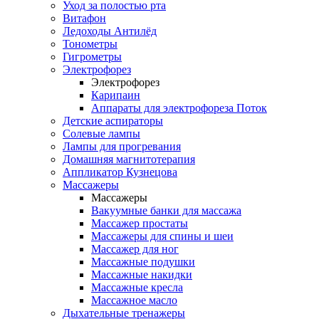
Уход за полостью рта
Витафон
Ледоходы Антилёд
Тонометры
Гигрометры
Электрофорез
Электрофорез
Карипаин
Аппараты для электрофореза Поток
Детские аспираторы
Солевые лампы
Лампы для прогревания
Домашняя магнитотерапия
Аппликатор Кузнецова
Массажеры
Массажеры
Вакуумные банки для массажа
Массажер простаты
Массажеры для спины и шеи
Массажер для ног
Массажные подушки
Массажные накидки
Массажные кресла
Массажное масло
Дыхательные тренажеры