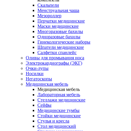
Скальпели
Менструальная чаша
Мезороллер
Перчатки медицинские
Маски медицинские
Многоразовые бахилы
Одноразовые бахилы
Гинекологические наборы
Шпатели медицинские
Салфетки спанлейс
Оливы для промывания носа
Электрокардиографы (ЭКГ)
Очки-лупы
Носилки
Негатоскопы
Медицинская мебель
Медицинская мебель
Лабораторная мебель
Стеллажи медицинские
Сейфы
Медицинские тумбы
Стойки медицинские
Cтулья и кресла
Стол медицинский