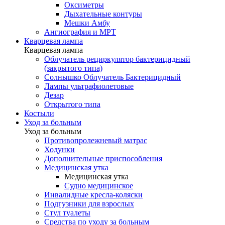
Оксиметры
Дыхательные контуры
Мешки Амбу
Ангиография и МРТ
Кварцевая лампа
Кварцевая лампа
Облучатель рециркулятор бактерицидный
(закрытого типа)
Солнышко Облучатель Бактерицидный
Лампы ультрафиолетовые
Дезар
Открытого типа
Костыли
Уход за больным
Уход за больным
Противопролежневый матрас
Ходунки
Дополнительные приспособления
Медицинская утка
Медицинская утка
Судно медицинское
Инвалидные кресла-коляски
Подгузники для взрослых
Стул туалеты
Средства по уходу за больным