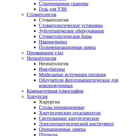
Стационарные сканеры
Гель для УЗИ
Стоматология
Стоматология
Стоматологические установки
Зуботехническое оборудование
Стоматологические боры
Наконечники
Полимеризационная лампа
Промывание глаз
Неонатология
Неонатология
Инкубаторы
Мобильные источники питания
Облучатели фототерапевтические для
новорожденных
Компьютерная томография
Хирургия
Хирургия
Столы операционные
Хирургические отсасыватели
Светильники хирургические
Электрохирургический инструмент
Операционные лампы
Шприцы