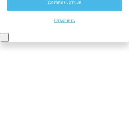
Оставить отзыв
Отменить
Контакты
8-347-2161-003
8-937-16-70-471
Пн-Пт с 9:00 до 18:00
hello@bashmedica.ru
Доставка и Оплата ›
Склад:
г. Уфа, Юбилейная 14/1
перейти ›
Дополнительно
Реквизиты
Политика конфиденциальности
Пользовательское соглашение
Публичная оферта
Вакансии
Каталог товаров