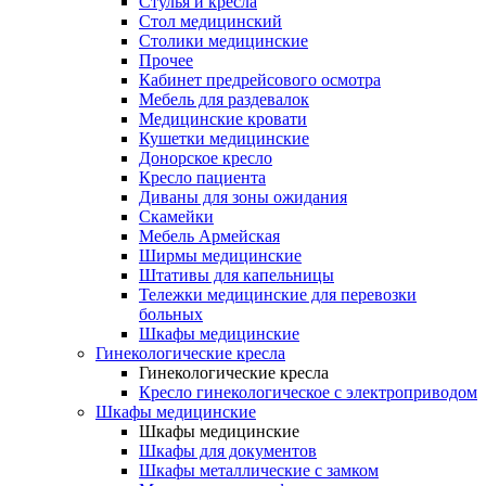
Cтулья и кресла
Стол медицинский
Столики медицинские
Прочее
Кабинет предрейсового осмотра
Мебель для раздевалок
Медицинские кровати
Кушетки медицинские
Донорское кресло
Кресло пациента
Диваны для зоны ожидания
Скамейки
Мебель Армейская
Ширмы медицинские
Штативы для капельницы
Тележки медицинские для перевозки
больных
Шкафы медицинские
Гинекологические кресла
Гинекологические кресла
Кресло гинекологическое с электроприводом
Шкафы медицинские
Шкафы медицинские
Шкафы для документов
Шкафы металлические с замком