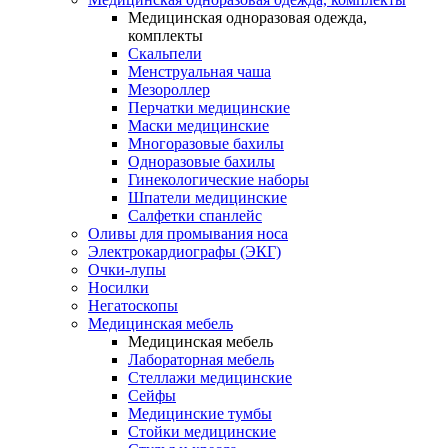
Медицинская одноразовая одежда,
комплекты
Скальпели
Менструальная чаша
Мезороллер
Перчатки медицинские
Маски медицинские
Многоразовые бахилы
Одноразовые бахилы
Гинекологические наборы
Шпатели медицинские
Салфетки спанлейс
Оливы для промывания носа
Электрокардиографы (ЭКГ)
Очки-лупы
Носилки
Негатоскопы
Медицинская мебель
Медицинская мебель
Лабораторная мебель
Стеллажи медицинские
Сейфы
Медицинские тумбы
Стойки медицинские