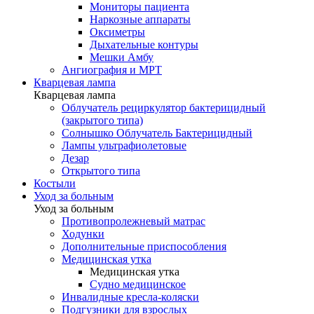
Мониторы пациента
Наркозные аппараты
Оксиметры
Дыхательные контуры
Мешки Амбу
Ангиография и МРТ
Кварцевая лампа
Кварцевая лампа
Облучатель рециркулятор бактерицидный
(закрытого типа)
Солнышко Облучатель Бактерицидный
Лампы ультрафиолетовые
Дезар
Открытого типа
Костыли
Уход за больным
Уход за больным
Противопролежневый матрас
Ходунки
Дополнительные приспособления
Медицинская утка
Медицинская утка
Судно медицинское
Инвалидные кресла-коляски
Подгузники для взрослых