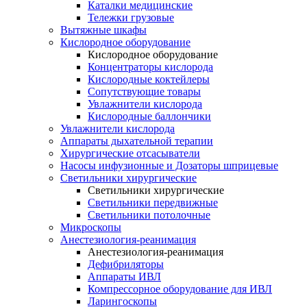
Каталки медицинские
Тележки грузовые
Вытяжные шкафы
Кислородное оборудование
Кислородное оборудование
Концентраторы кислорода
Кислородные коктейлеры
Сопутствующие товары
Увлажнители кислорода
Кислородные баллончики
Увлажнители кислорода
Аппараты дыхательной терапии
Хирургические отсасыватели
Насосы инфузионные и Дозаторы шприцевые
Светильники хирургические
Светильники хирургические
Светильники передвижные
Светильники потолочные
Микроскопы
Анестезиология-реанимация
Анестезиология-реанимация
Дефибриляторы
Аппараты ИВЛ
Компрессорное оборудование для ИВЛ
Ларингоскопы