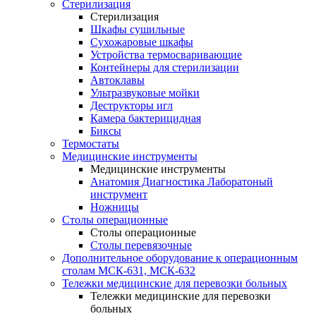
Стерилизация
Стерилизация
Шкафы сушильные
Сухожаровые шкафы
Устройства термосваривающие
Контейнеры для стерилизации
Автоклавы
Ультразвуковые мойки
Деструкторы игл
Камера бактерицидная
Биксы
Термостаты
Медицинские инструменты
Медицинские инструменты
Анатомия Диагностика Лаборатоный
инструмент
Ножницы
Столы операционные
Столы операционные
Столы перевязочные
Дополнительное оборудование к операционным
столам МСК-631, МСК-632
Тележки медицинские для перевозки больных
Тележки медицинские для перевозки
больных