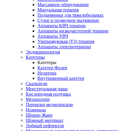
Массажное оборудование
Мануальная терапия
Подъемники для тяжелобольных
Сухое и подводное вытяжение
Аппараты КВЧ терапии
Аппараты низкочастотной терапии
Аппараты УВЧ
Ультразвуковая (УЗ) терапия
Аппараты электротерапии
Эндокринология
Катетеры
Катетеры
Катетер Фолея
Нелатона
Внутривенный катетер
Скальпели
Менструальная чаша
Кислородная подушка
Мезороллер
Перчатки медицинские
Ножницы
Шприц Жане
Шовный материал
Лобный рефлектор
Медицинская одноразовая одежда, комплекты