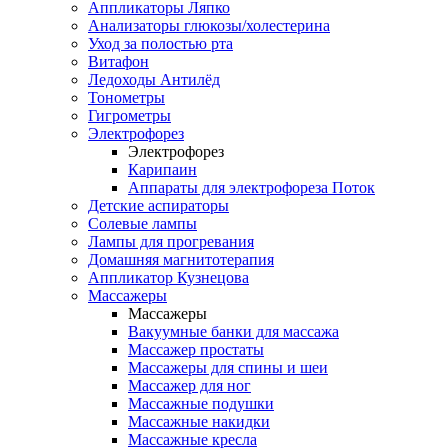
Аппликаторы Ляпко
Анализаторы глюкозы/холестерина
Уход за полостью рта
Витафон
Ледоходы Антилёд
Тонометры
Гигрометры
Электрофорез
Электрофорез
Карипаин
Аппараты для электрофореза Поток
Детские аспираторы
Солевые лампы
Лампы для прогревания
Домашняя магнитотерапия
Аппликатор Кузнецова
Массажеры
Массажеры
Вакуумные банки для массажа
Массажер простаты
Массажеры для спины и шеи
Массажер для ног
Массажные подушки
Массажные накидки
Массажные кресла