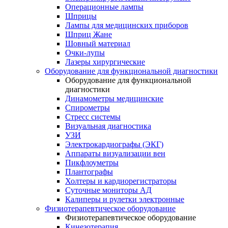
Операционные лампы
Шприцы
Лампы для медицинских приборов
Шприц Жане
Шовный материал
Очки-лупы
Лазеры хирургические
Оборудование для функциональной диагностики
Оборудование для функциональной
диагностики
Динамометры медицинские
Спирометры
Стресс системы
Визуальная диагностика
УЗИ
Электрокардиографы (ЭКГ)
Аппараты визуализации вен
Пикфлоуметры
Плантографы
Холтеры и кардиорегистраторы
Суточные мониторы АД
Калиперы и рулетки электронные
Физиотерапевтическое оборудование
Физиотерапевтическое оборудование
Кинезотерапия