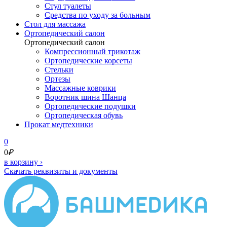
Стул туалеты
Средства по уходу за больным
Cтол для массажа
Ортопедический салон
Ортопедический салон
Компрессионный трикотаж
Ортопедические корсеты
Стельки
Ортезы
Массажные коврики
Воротник шина Шанца
Ортопедические подушки
Ортопедическая обувь
Прокат медтехники
0
0
₽
в корзину
›
Скачать реквизиты и документы