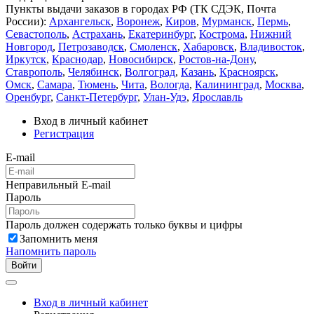
Пункты выдачи заказов в городах РФ (ТК СДЭК, Почта
России):
Архангельск
,
Воронеж
,
Киров
,
Мурманск
,
Пермь
,
Севастополь
,
Астрахань
,
Екатеринбург
,
Кострома
,
Нижний
Новгород
,
Петрозаводск
,
Смоленск
,
Хабаровск
,
Владивосток
,
Иркутск
,
Краснодар
,
Новосибирск
,
Ростов-на-Дону
,
Ставрополь
,
Челябинск
,
Волгоград
,
Казань
,
Красноярск
,
Омск
,
Самара
,
Тюмень
,
Чита
,
Вологда
,
Калининград
,
Москва
,
Оренбург
,
Санкт-Петербург
,
Улан-Удэ
,
Ярославль
Вход в личный кабинет
Регистрация
E-mail
Неправильный E-mail
Пароль
Пароль должен содержать только буквы и цифры
Запомнить меня
Напомнить пароль
Войти
Вход в личный кабинет