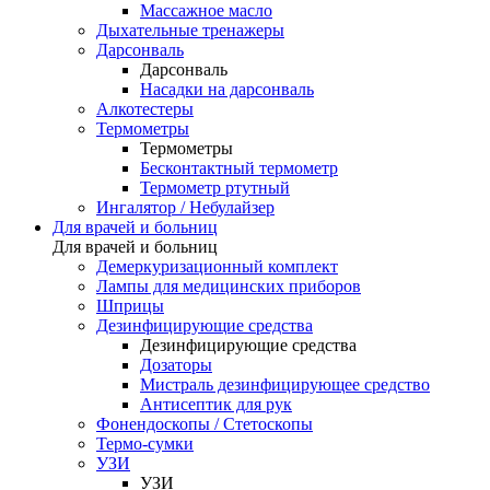
Массажное масло
Дыхательные тренажеры
Дарсонваль
Дарсонваль
Насадки на дарсонваль
Алкотестеры
Термометры
Термометры
Бесконтактный термометр
Термометр ртутный
Ингалятор / Небулайзер
Для врачей и больниц
Для врачей и больниц
Демеркуризационный комплект
Лампы для медицинских приборов
Шприцы
Дезинфицирующие средства
Дезинфицирующие средства
Дозаторы
Мистраль дезинфицирующее средство
Антисептик для рук
Фонендоскопы / Стетоскопы
Термо-сумки
УЗИ
УЗИ