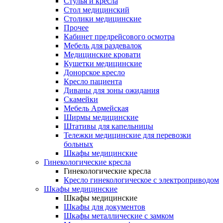
Cтулья и кресла
Стол медицинский
Столики медицинские
Прочее
Кабинет предрейсового осмотра
Мебель для раздевалок
Медицинские кровати
Кушетки медицинские
Донорское кресло
Кресло пациента
Диваны для зоны ожидания
Скамейки
Мебель Армейская
Ширмы медицинские
Штативы для капельницы
Тележки медицинские для перевозки
больных
Шкафы медицинские
Гинекологические кресла
Гинекологические кресла
Кресло гинекологическое с электроприводом
Шкафы медицинские
Шкафы медицинские
Шкафы для документов
Шкафы металлические с замком