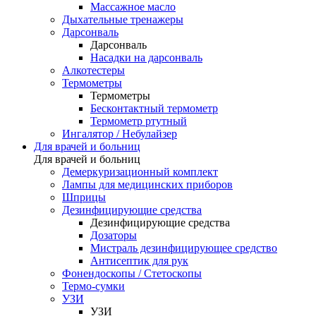
Массажное масло
Дыхательные тренажеры
Дарсонваль
Дарсонваль
Насадки на дарсонваль
Алкотестеры
Термометры
Термометры
Бесконтактный термометр
Термометр ртутный
Ингалятор / Небулайзер
Для врачей и больниц
Для врачей и больниц
Демеркуризационный комплект
Лампы для медицинских приборов
Шприцы
Дезинфицирующие средства
Дезинфицирующие средства
Дозаторы
Мистраль дезинфицирующее средство
Антисептик для рук
Фонендоскопы / Стетоскопы
Термо-сумки
УЗИ
УЗИ