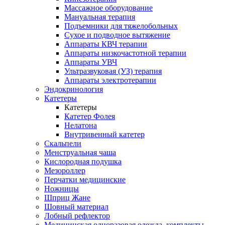
Массажное оборудование
Мануальная терапия
Подъемники для тяжелобольных
Сухое и подводное вытяжение
Аппараты КВЧ терапии
Аппараты низкочастотной терапии
Аппараты УВЧ
Ультразвуковая (УЗ) терапия
Аппараты электротерапии
Эндокринология
Катетеры
Катетеры
Катетер Фолея
Нелатона
Внутривенный катетер
Скальпели
Менструальная чаша
Кислородная подушка
Мезороллер
Перчатки медицинские
Ножницы
Шприц Жане
Шовный материал
Лобный рефлектор
Медицинская одноразовая одежда, комплекты