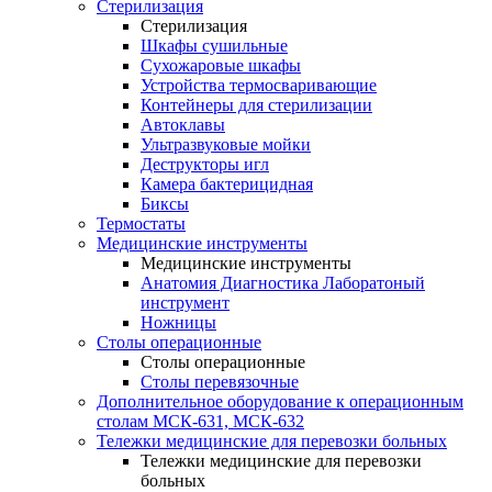
Стерилизация
Стерилизация
Шкафы сушильные
Сухожаровые шкафы
Устройства термосваривающие
Контейнеры для стерилизации
Автоклавы
Ультразвуковые мойки
Деструкторы игл
Камера бактерицидная
Биксы
Термостаты
Медицинские инструменты
Медицинские инструменты
Анатомия Диагностика Лаборатоный
инструмент
Ножницы
Столы операционные
Столы операционные
Столы перевязочные
Дополнительное оборудование к операционным
столам МСК-631, МСК-632
Тележки медицинские для перевозки больных
Тележки медицинские для перевозки
больных