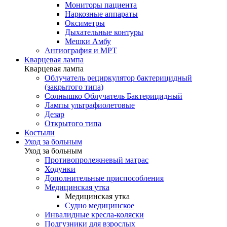
Мониторы пациента
Наркозные аппараты
Оксиметры
Дыхательные контуры
Мешки Амбу
Ангиография и МРТ
Кварцевая лампа
Кварцевая лампа
Облучатель рециркулятор бактерицидный
(закрытого типа)
Солнышко Облучатель Бактерицидный
Лампы ультрафиолетовые
Дезар
Открытого типа
Костыли
Уход за больным
Уход за больным
Противопролежневый матрас
Ходунки
Дополнительные приспособления
Медицинская утка
Медицинская утка
Судно медицинское
Инвалидные кресла-коляски
Подгузники для взрослых