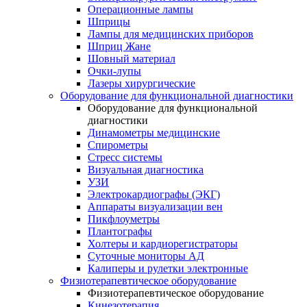
Операционные лампы
Шприцы
Лампы для медицинских приборов
Шприц Жане
Шовный материал
Очки-лупы
Лазеры хирургические
Оборудование для функциональной диагностики
Оборудование для функциональной
диагностики
Динамометры медицинские
Спирометры
Стресс системы
Визуальная диагностика
УЗИ
Электрокардиографы (ЭКГ)
Аппараты визуализации вен
Пикфлоуметры
Плантографы
Холтеры и кардиорегистраторы
Суточные мониторы АД
Калиперы и рулетки электронные
Физиотерапевтическое оборудование
Физиотерапевтическое оборудование
Кинезотерапия