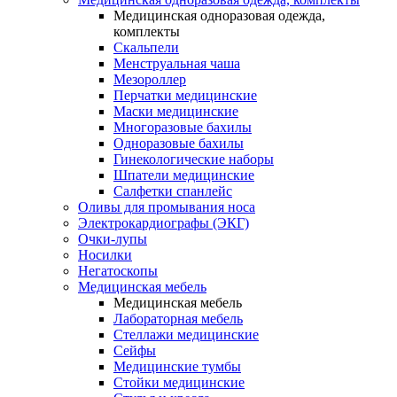
Медицинская одноразовая одежда,
комплекты
Скальпели
Менструальная чаша
Мезороллер
Перчатки медицинские
Маски медицинские
Многоразовые бахилы
Одноразовые бахилы
Гинекологические наборы
Шпатели медицинские
Салфетки спанлейс
Оливы для промывания носа
Электрокардиографы (ЭКГ)
Очки-лупы
Носилки
Негатоскопы
Медицинская мебель
Медицинская мебель
Лабораторная мебель
Стеллажи медицинские
Сейфы
Медицинские тумбы
Стойки медицинские