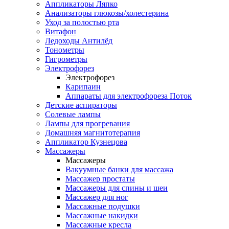
Аппликаторы Ляпко
Анализаторы глюкозы/холестерина
Уход за полостью рта
Витафон
Ледоходы Антилёд
Тонометры
Гигрометры
Электрофорез
Электрофорез
Карипаин
Аппараты для электрофореза Поток
Детские аспираторы
Солевые лампы
Лампы для прогревания
Домашняя магнитотерапия
Аппликатор Кузнецова
Массажеры
Массажеры
Вакуумные банки для массажа
Массажер простаты
Массажеры для спины и шеи
Массажер для ног
Массажные подушки
Массажные накидки
Массажные кресла