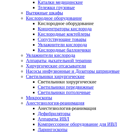
Каталки медицинские
Тележки грузовые
Вытяжные шкафы
Кислородное оборудование
Кислородное оборудование
Концентраторы кислорода
Кислородные коктейлеры
Сопутствующие товары
Увлажнители кислорода
Кислородные баллончики
Увлажнители кислорода
Аппараты дыхательной терапии
Хирургические отсасыватели
Насосы инфузионные и Дозаторы шприцевые
Светильники хирургические
Светильники хирургические
Светильники передвижные
Светильники потолочные
Микроскопы
Анестезиология-реанимация
Анестезиология-реанимация
Дефибриляторы
Аппараты ИВЛ
Компрессорное оборудование для ИВЛ
Ларингоскопы