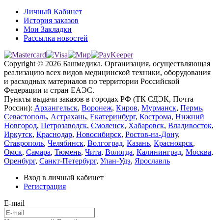
Личный Кабинет
История заказов
Мои Закладки
Рассылка новостей
Copyright © 2026 Башмедика.
Организация, осуществляющая
реализацию всех видов медицинской техники, оборудования
и расходных материалов по территории Российской
Федерации и стран ЕАЭС.
Пункты выдачи заказов в городах РФ (ТК СДЭК, Почта
России):
Архангельск
,
Воронеж
,
Киров
,
Мурманск
,
Пермь
,
Севастополь
,
Астрахань
,
Екатеринбург
,
Кострома
,
Нижний
Новгород
,
Петрозаводск
,
Смоленск
,
Хабаровск
,
Владивосток
,
Иркутск
,
Краснодар
,
Новосибирск
,
Ростов-на-Дону
,
Ставрополь
,
Челябинск
,
Волгоград
,
Казань
,
Красноярск
,
Омск
,
Самара
,
Тюмень
,
Чита
,
Вологда
,
Калининград
,
Москва
,
Оренбург
,
Санкт-Петербург
,
Улан-Удэ
,
Ярославль
Вход в личный кабинет
Регистрация
E-mail