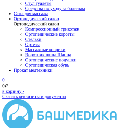
Стул туалеты
Средства по уходу за больным
Cтол для массажа
Ортопедический салон
Ортопедический салон
Компрессионный трикотаж
Ортопедические корсеты
Стельки
Ортезы
Массажные коврики
Воротник шина Шанца
Ортопедические подушки
Ортопедическая обувь
Прокат медтехники
0
0
₽
в корзину
›
Скачать реквизиты и документы