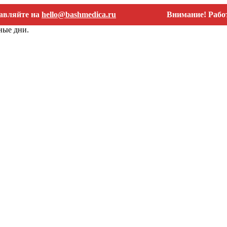
е на
hello@bashmedica.ru
Внимание! Работаем то
ные дни.