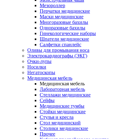
Мезороллер
Перчатки медицинские
Маски медицинские
Многоразовые бахилы
Одноразовые бахилы
Гинекологические наборы
Шпатели медицинские
Салфетки спанлейс
Оливы для промывания носа
Электрокардиографы (ЭКГ)
Очки-лупы
Носилки
Негатоскопы
Медицинская мебель
Медицинская мебель
Лабораторная мебель
Стеллажи медицинские
Сейфы
Медицинские тумбы
Стойки медицинские
Cтулья и кресла
Стол медицинский
Столики медицинские
Прочее