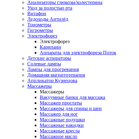
Анализаторы глюкозы/холестерина
Уход за полостью рта
Витафон
Ледоходы Антилёд
Тонометры
Гигрометры
Электрофорез
Электрофорез
Карипаин
Аппараты для электрофореза Поток
Детские аспираторы
Солевые лампы
Лампы для прогревания
Домашняя магнитотерапия
Аппликатор Кузнецова
Массажеры
Массажеры
Вакуумные банки для массажа
Массажер простаты
Массажеры для спины и шеи
Массажер для ног
Массажные подушки
Массажные накидки
Массажные кресла
Массажное масло