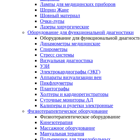
Лампы для медицинских приборов
Шприц Жане
Шовный материал
Очки-лупы
Лазеры хирургические
Оборудование для функциональной диагностики
Оборудование для функциональной диагност
Динамометры медицинские
Спирометры
Стресс системы
Визуальная диагностика
УЗИ
Электрокардиографы (ЭКГ)
Аппараты визуализации вен
Пикфлоуметры
Плантографы
Холтеры и кардиорегистраторы
Суточные мониторы АД
Калиперы и рулетки электронные
Физиотерапевтическое оборудование
Физиотерапевтическое оборудование
Кинезотерапия
Массажное оборудование
Мануальная терапия
Подъемники для тяжелобольных