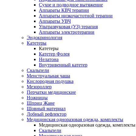
Сухое и подводное вытяжение
Аппараты КВЧ терапии
Аппараты низкочастотной терапии
Аппараты УВЧ
Ультразвуковая (УЗ) терапия
Аппараты электротерапии
Эндокринология
Катетеры
Катетеры
Катетер Фолея
Нелатона
Внутривенный катетер
Скальпели
Менструальная чаша
Кислородная подушка
Мезороллер
Перчатки медицинские
Ножницы
Шприц Жане
Шовный материал
Лобный рефлектор
Медицинская одноразовая одежда, комплекты
Медицинская одноразовая одежда, комплекты
Скальпели
Менструальная чаша