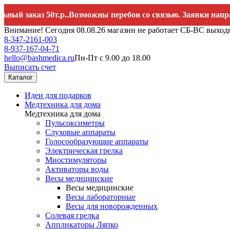
аказ 50т.р..Возможны перебои со связью. Заявки направляйт
Внимание! Сегодня 08.08.26 магазин не работает СБ-ВС выход
8-347-2161-003
8-937-167-04-71
hello@bashmedica.ru
Пн-Пт с 9.00 до 18.00
Выписать счет
Каталог
Идеи для подарков
Медтехника для дома
Медтехника для дома
Пульсоксиметры
Слуховые аппараты
Голосообразующие аппараты
Электрическая грелка
Миостимуляторы
Активаторы воды
Весы медицинские
Весы медицинские
Весы лабораторные
Весы для новорожденных
Солевая грелка
Аппликаторы Ляпко