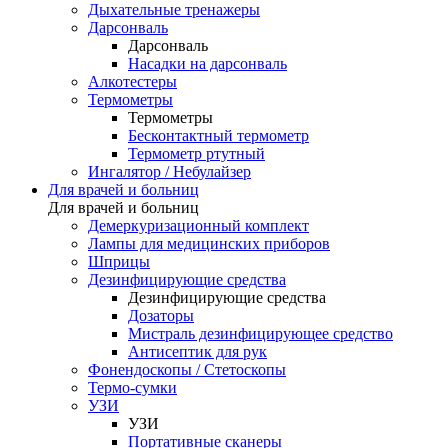
Дыхательные тренажеры
Дарсонваль
Дарсонваль
Насадки на дарсонваль
Алкотестеры
Термометры
Термометры
Бесконтактный термометр
Термометр ртутный
Ингалятор / Небулайзер
Для врачей и больниц
Для врачей и больниц
Демеркуризационный комплект
Лампы для медицинских приборов
Шприцы
Дезинфицирующие средства
Дезинфицирующие средства
Дозаторы
Мистраль дезинфицирующее средство
Антисептик для рук
Фонендоскопы / Стетоскопы
Термо-сумки
УЗИ
УЗИ
Портативные сканеры