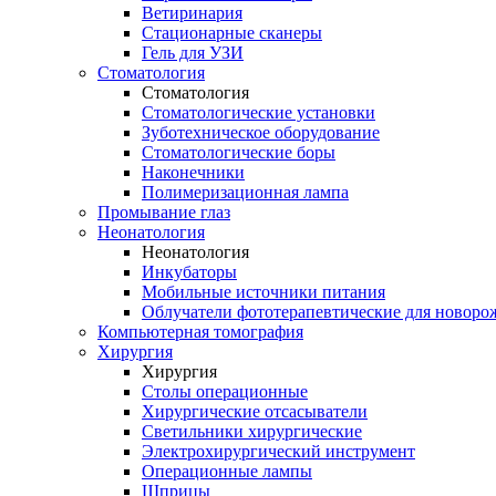
Ветиринария
Стационарные сканеры
Гель для УЗИ
Стоматология
Стоматология
Стоматологические установки
Зуботехническое оборудование
Стоматологические боры
Наконечники
Полимеризационная лампа
Промывание глаз
Неонатология
Неонатология
Инкубаторы
Мобильные источники питания
Облучатели фототерапевтические для новор
Компьютерная томография
Хирургия
Хирургия
Столы операционные
Хирургические отсасыватели
Светильники хирургические
Электрохирургический инструмент
Операционные лампы
Шприцы