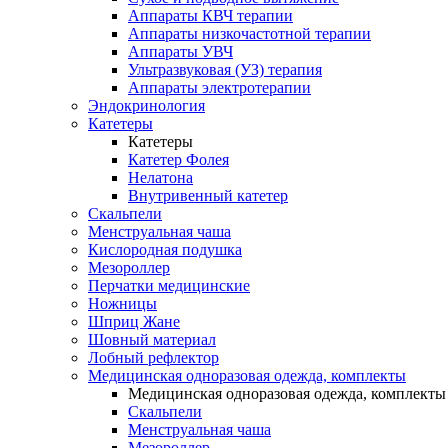
Аппараты КВЧ терапии
Аппараты низкочастотной терапии
Аппараты УВЧ
Ультразвуковая (УЗ) терапия
Аппараты электротерапии
Эндокринология
Катетеры
Катетеры
Катетер Фолея
Нелатона
Внутривенный катетер
Скальпели
Менструальная чаша
Кислородная подушка
Мезороллер
Перчатки медицинские
Ножницы
Шприц Жане
Шовный материал
Лобный рефлектор
Медицинская одноразовая одежда, комплекты
Медицинская одноразовая одежда, комплекты
Скальпели
Менструальная чаша
Мезороллер