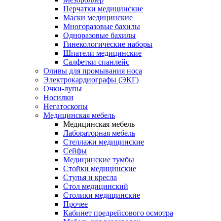
Перчатки медицинские
Маски медицинские
Многоразовые бахилы
Одноразовые бахилы
Гинекологические наборы
Шпатели медицинские
Салфетки спанлейс
Оливы для промывания носа
Электрокардиографы (ЭКГ)
Очки-лупы
Носилки
Негатоскопы
Медицинская мебель
Медицинская мебель
Лабораторная мебель
Стеллажи медицинские
Сейфы
Медицинские тумбы
Стойки медицинские
Cтулья и кресла
Стол медицинский
Столики медицинские
Прочее
Кабинет предрейсового осмотра