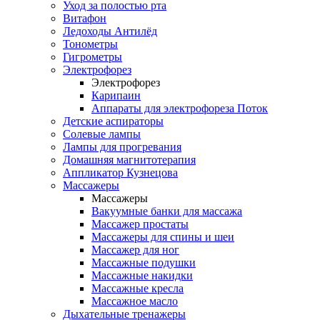
Уход за полостью рта
Витафон
Ледоходы Антилёд
Тонометры
Гигрометры
Электрофорез
Электрофорез
Карипаин
Аппараты для электрофореза Поток
Детские аспираторы
Солевые лампы
Лампы для прогревания
Домашняя магнитотерапия
Аппликатор Кузнецова
Массажеры
Массажеры
Вакуумные банки для массажа
Массажер простаты
Массажеры для спины и шеи
Массажер для ног
Массажные подушки
Массажные накидки
Массажные кресла
Массажное масло
Дыхательные тренажеры