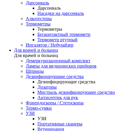
Дарсонваль
Дарсонваль
Насадки на дарсонваль
Алкотестеры
Термометры
Термометры
Бесконтактный термометр
Термометр ртутный
Ингалятор / Небулайзер
Для врачей и больниц
Для врачей и больниц
Демеркуризационный комплект
Лампы для медицинских приборов
Шприцы
Дезинфицирующие средства
Дезинфицирующие средства
Дозаторы
Мистраль дезинфицирующее средство
Антисептик для рук
Фонендоскопы / Стетоскопы
Термо-сумки
УЗИ
УЗИ
Портативные сканеры
Ветиринария