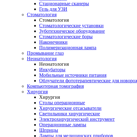
Стационарные сканеры
Гель для УЗИ
Стоматология
Стоматология
Стоматологические установки
Зуботехническое оборудование
Стоматологические боры
Наконечники
Полимеризационная лампа
Промывание глаз
Неонатология
Неонатология
Инкубаторы
Мобильные источники питания
Облучатели фототерапевтические для новор
Компьютерная томография
Хирургия
Хирургия
Столы операционные
Хирургические отсасыватели
Светильники хирургические
Электрохирургический инструмент
Операционные лампы
Шприцы
Лампы для медицинских приборов