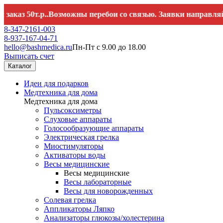
50т.р..Возможны перебои со связью. Заявки направляйте на
h
8-347-2161-003
8-937-167-04-71
hello@bashmedica.ru
Пн-Пт с 9.00 до 18.00
Выписать счет
Каталог
Идеи для подарков
Медтехника для дома
Медтехника для дома
Пульсоксиметры
Слуховые аппараты
Голосообразующие аппараты
Электрическая грелка
Миостимуляторы
Активаторы воды
Весы медицинские
Весы медицинские
Весы лабораторные
Весы для новорожденных
Солевая грелка
Аппликаторы Ляпко
Анализаторы глюкозы/холестерина