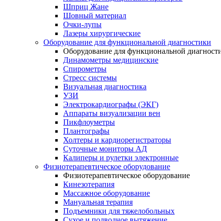
Шприц Жане
Шовный материал
Очки-лупы
Лазеры хирургические
Оборудование для функциональной диагностики
Оборудование для функциональной диагност
Динамометры медицинские
Спирометры
Стресс системы
Визуальная диагностика
УЗИ
Электрокардиографы (ЭКГ)
Аппараты визуализации вен
Пикфлоуметры
Плантографы
Холтеры и кардиорегистраторы
Суточные мониторы АД
Калиперы и рулетки электронные
Физиотерапевтическое оборудование
Физиотерапевтическое оборудование
Кинезотерапия
Массажное оборудование
Мануальная терапия
Подъемники для тяжелобольных
Сухое и подводное вытяжение