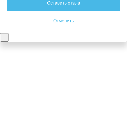
Оставить отзыв
Отменить
Контакты
8-347-2161-003
8-937-16-70-471
Пн-Пт с 9:00 до 18:00
hello@bashmedica.ru
Доставка и Оплата ›
Склад:
г. Уфа, Юбилейная 14/1
перейти ›
Дополнительно
Реквизиты
Политика конфиденциальности
Пользовательское соглашение
Публичная оферта
Вакансии
Каталог товаров