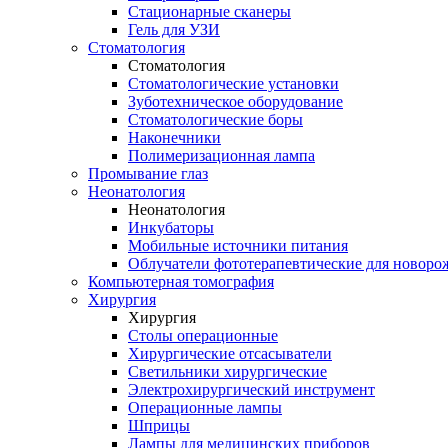
Стационарные сканеры
Гель для УЗИ
Стоматология
Стоматология
Стоматологические установки
Зуботехническое оборудование
Стоматологические боры
Наконечники
Полимеризационная лампа
Промывание глаз
Неонатология
Неонатология
Инкубаторы
Мобильные источники питания
Облучатели фототерапевтические для новор
Компьютерная томография
Хирургия
Хирургия
Столы операционные
Хирургические отсасыватели
Светильники хирургические
Электрохирургический инструмент
Операционные лампы
Шприцы
Лампы для медицинских приборов