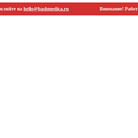
е на
hello@bashmedica.ru
Внимание! Работаем то