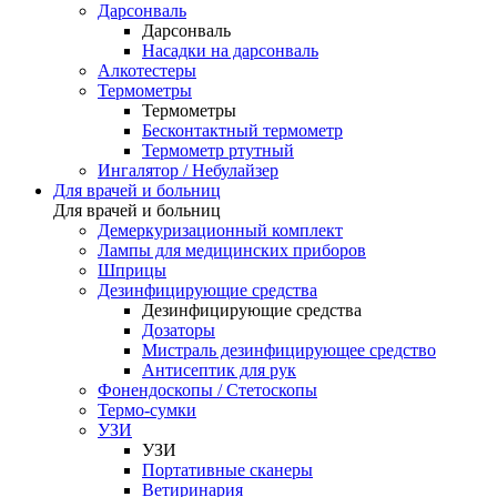
Дарсонваль
Дарсонваль
Насадки на дарсонваль
Алкотестеры
Термометры
Термометры
Бесконтактный термометр
Термометр ртутный
Ингалятор / Небулайзер
Для врачей и больниц
Для врачей и больниц
Демеркуризационный комплект
Лампы для медицинских приборов
Шприцы
Дезинфицирующие средства
Дезинфицирующие средства
Дозаторы
Мистраль дезинфицирующее средство
Антисептик для рук
Фонендоскопы / Стетоскопы
Термо-сумки
УЗИ
УЗИ
Портативные сканеры
Ветиринария