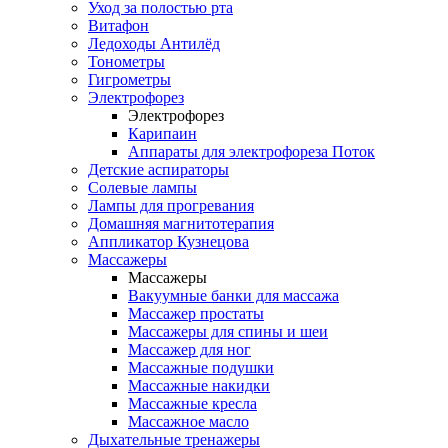
Уход за полостью рта
Витафон
Ледоходы Антилёд
Тонометры
Гигрометры
Электрофорез
Электрофорез
Карипаин
Аппараты для электрофореза Поток
Детские аспираторы
Солевые лампы
Лампы для прогревания
Домашняя магнитотерапия
Аппликатор Кузнецова
Массажеры
Массажеры
Вакуумные банки для массажа
Массажер простаты
Массажеры для спины и шеи
Массажер для ног
Массажные подушки
Массажные накидки
Массажные кресла
Массажное масло
Дыхательные тренажеры