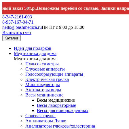
каз 50т.р..Возможны перебои со связью. Заявки направляйт
8-347-2161-003
8-937-167-04-71
hello@bashmedica.ru
Пн-Пт с 9.00 до 18.00
Выписать счет
Каталог
Идеи для подарков
Медтехника для дома
Медтехника для дома
Пульсоксиметры
Слуховые аппараты
Голосообразующие аппараты
Электрическая грелка
Миостимуляторы
Активаторы воды
Весы медицинские
Весы медицинские
Весы лабораторные
Весы для новорожденных
Солевая грелка
Аппликаторы Ляпко
Анализаторы глюкозы/холестерина