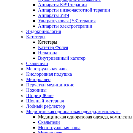
Аппараты КВЧ терапии
Аппараты низкочастотной терапии
Аппараты УВЧ
Ультразвуковая (УЗ) терапия
Аппараты электротерапии
Эндокринология
Катетеры
Катетеры
Катетер Фолея
Нелатона
Внутривенный катетер
Скальпели
Менструальная чаша
Кислородная подушка
Мезороллер
Перчатки медицинские
Ножницы
Шприц Жане
Шовный материал
Лобный рефлектор
Медицинская одноразовая одежда, комплекты
Медицинская одноразовая одежда, комплекты
Скальпели
Менструальная чаша
Мезороллер