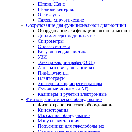
Шприц Жане
Шовный материал
Очки-лупы
Лазеры хирургические
Оборудование для функциональной диагностики
Оборудование для функциональной диагност
Динамометры медицинские
Спирометры
Стресс системы
Визуальная диагностика
УЗИ
Электрокардиографы (ЭКГ)
Аппараты визуализации вен
Пикфлоуметры
Плантографы
Холтеры и кардиорегистраторы
Суточные мониторы АД
Калиперы и рулетки электронные
Физиотерапевтическое оборудование
Физиотерапевтическое оборудование
Кинезотерапия
Массажное оборудование
Мануальная терапия
Подъемники для тяжелобольных
Сухое и подводное вытяжение