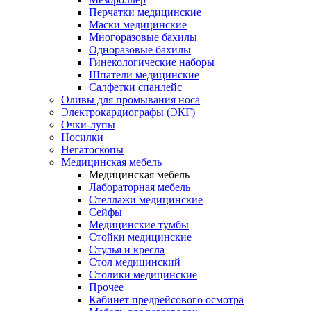
Перчатки медицинские
Маски медицинские
Многоразовые бахилы
Одноразовые бахилы
Гинекологические наборы
Шпатели медицинские
Салфетки спанлейс
Оливы для промывания носа
Электрокардиографы (ЭКГ)
Очки-лупы
Носилки
Негатоскопы
Медицинская мебель
Медицинская мебель
Лабораторная мебель
Стеллажи медицинские
Сейфы
Медицинские тумбы
Стойки медицинские
Cтулья и кресла
Стол медицинский
Столики медицинские
Прочее
Кабинет предрейсового осмотра