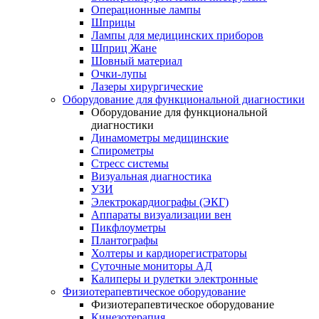
Операционные лампы
Шприцы
Лампы для медицинских приборов
Шприц Жане
Шовный материал
Очки-лупы
Лазеры хирургические
Оборудование для функциональной диагностики
Оборудование для функциональной
диагностики
Динамометры медицинские
Спирометры
Стресс системы
Визуальная диагностика
УЗИ
Электрокардиографы (ЭКГ)
Аппараты визуализации вен
Пикфлоуметры
Плантографы
Холтеры и кардиорегистраторы
Суточные мониторы АД
Калиперы и рулетки электронные
Физиотерапевтическое оборудование
Физиотерапевтическое оборудование
Кинезотерапия