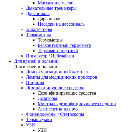
Массажное масло
Дыхательные тренажеры
Дарсонваль
Дарсонваль
Насадки на дарсонваль
Алкотестеры
Термометры
Термометры
Бесконтактный термометр
Термометр ртутный
Ингалятор / Небулайзер
Для врачей и больниц
Для врачей и больниц
Демеркуризационный комплект
Лампы для медицинских приборов
Шприцы
Дезинфицирующие средства
Дезинфицирующие средства
Дозаторы
Мистраль дезинфицирующее средство
Антисептик для рук
Фонендоскопы / Стетоскопы
Термо-сумки
УЗИ
УЗИ