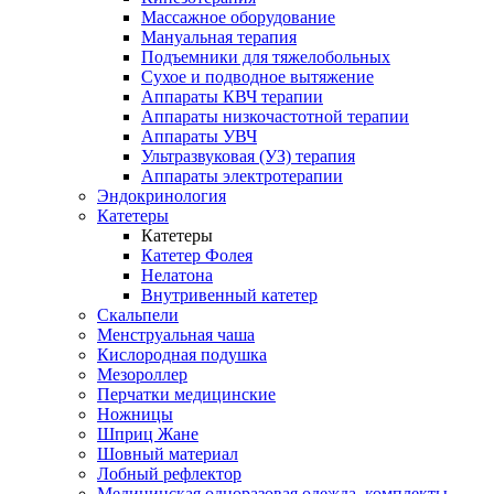
Массажное оборудование
Мануальная терапия
Подъемники для тяжелобольных
Сухое и подводное вытяжение
Аппараты КВЧ терапии
Аппараты низкочастотной терапии
Аппараты УВЧ
Ультразвуковая (УЗ) терапия
Аппараты электротерапии
Эндокринология
Катетеры
Катетеры
Катетер Фолея
Нелатона
Внутривенный катетер
Скальпели
Менструальная чаша
Кислородная подушка
Мезороллер
Перчатки медицинские
Ножницы
Шприц Жане
Шовный материал
Лобный рефлектор
Медицинская одноразовая одежда, комплекты