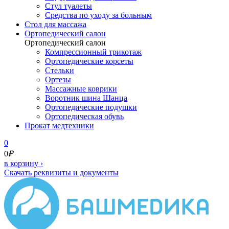
Стул туалеты
Средства по уходу за больным
Cтол для массажа
Ортопедический салон
Ортопедический салон
Компрессионный трикотаж
Ортопедические корсеты
Стельки
Ортезы
Массажные коврики
Воротник шина Шанца
Ортопедические подушки
Ортопедическая обувь
Прокат медтехники
0
0
₽
в корзину
›
Скачать реквизиты и документы