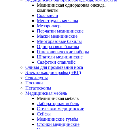
Медицинская одноразовая одежда,
комплекты
Скальпели
Менструальная чаша
Мезороллер
Перчатки медицинские
Маски медицинские
Многоразовые бахилы
Одноразовые бахилы
Гинекологические наборы
Шпатели медицинские
Салфетки спанлейс
Оливы для промывания носа
Электрокардиографы (ЭКГ)
Очки-лупы
Носилки
Негатоскопы
Медицинская мебель
Медицинская мебель
Лабораторная мебель
Стеллажи медицинские
Сейфы
Медицинские тумбы
Стойки медицинские