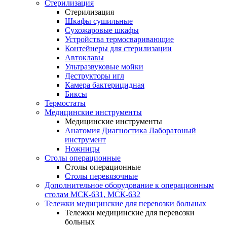
Стерилизация
Стерилизация
Шкафы сушильные
Сухожаровые шкафы
Устройства термосваривающие
Контейнеры для стерилизации
Автоклавы
Ультразвуковые мойки
Деструкторы игл
Камера бактерицидная
Биксы
Термостаты
Медицинские инструменты
Медицинские инструменты
Анатомия Диагностика Лаборатоный
инструмент
Ножницы
Столы операционные
Столы операционные
Столы перевязочные
Дополнительное оборудование к операционным
столам МСК-631, МСК-632
Тележки медицинские для перевозки больных
Тележки медицинские для перевозки
больных