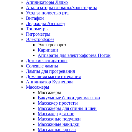
Аппликаторы Ляпко
Анализаторы глюкозы/холестерина
Уход за полостью рта
Витафон
Ледоходы Антилёд
Тонометры
Гигрометры
Электрофорез
Электрофорез
Карипаин
Аппараты для электрофореза Поток
Детские аспираторы
Солевые лампы
Лампы для прогревания
Домашняя магнитотерапия
Аппликатор Кузнецова
Массажеры
Массажеры
Вакуумные банки для массажа
Массажер простаты
Массажеры для спины и шеи
Массажер для ног
Массажные подушки
Массажные накидки
Массажные кресла