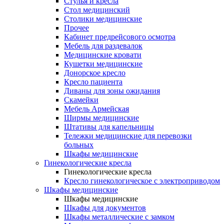
Cтулья и кресла
Стол медицинский
Столики медицинские
Прочее
Кабинет предрейсового осмотра
Мебель для раздевалок
Медицинские кровати
Кушетки медицинские
Донорское кресло
Кресло пациента
Диваны для зоны ожидания
Скамейки
Мебель Армейская
Ширмы медицинские
Штативы для капельницы
Тележки медицинские для перевозки
больных
Шкафы медицинские
Гинекологические кресла
Гинекологические кресла
Кресло гинекологическое с электроприводом
Шкафы медицинские
Шкафы медицинские
Шкафы для документов
Шкафы металлические с замком