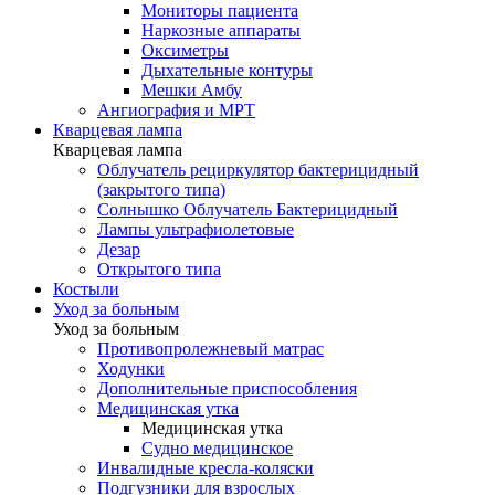
Мониторы пациента
Наркозные аппараты
Оксиметры
Дыхательные контуры
Мешки Амбу
Ангиография и МРТ
Кварцевая лампа
Кварцевая лампа
Облучатель рециркулятор бактерицидный
(закрытого типа)
Солнышко Облучатель Бактерицидный
Лампы ультрафиолетовые
Дезар
Открытого типа
Костыли
Уход за больным
Уход за больным
Противопролежневый матрас
Ходунки
Дополнительные приспособления
Медицинская утка
Медицинская утка
Судно медицинское
Инвалидные кресла-коляски
Подгузники для взрослых