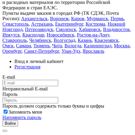
и расходных материалов по территории Российской
Федерации и стран ЕАЭС.
Пункты выдачи заказов в городах РФ (ТК СДЭК, Почта
России):
Архангельск
,
Воронеж
,
Киров
,
Мурманск
,
Пермь
,
Севастополь
,
Астрахань
,
Екатеринбург
,
Кострома
,
Нижний
Новгород
,
Петрозаводск
,
Смоленск
,
Хабаровск
,
Владивосток
,
Иркутск
,
Краснодар
,
Новосибирск
,
Ростов-на-Дону
,
Ставрополь
,
Челябинск
,
Волгоград
,
Казань
,
Красноярск
,
Омск
,
Самара
,
Тюмень
,
Чита
,
Вологда
,
Калининград
,
Москва
,
Оренбург
,
Санкт-Петербург
,
Улан-Удэ
,
Ярославль
Вход в личный кабинет
Регистрация
E-mail
Неправильный E-mail
Пароль
Пароль должен содержать только буквы и цифры
Запомнить меня
Напомнить пароль
Войти