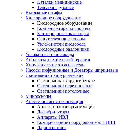
Каталки медицинские
Тележки грузовые
Вытяжные шкафы
Кислородное оборудование
Кислородное оборудование
Концентраторы кислорода
Кислородные коктейлеры
Сопутствующие товары
Увлажнители кислорода
Кислородные баллончики
Увлажнители кислорода
Аппараты дыхательной терапии
Хирургические отсасыватели
Насосы инфузионные и Дозаторы шприцевые
Светильники хирургические
Светильники хирургические
Светильники передвижные
Светильники потолочные
Микроскопы
Анестезиология-реанимация
Анестезиология-реанимация
Дефибриляторы
Аппараты ИВЛ
Компрессорное оборудование для ИВЛ
Ларингоскопы