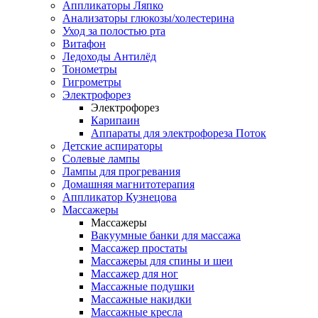
Аппликаторы Ляпко
Анализаторы глюкозы/холестерина
Уход за полостью рта
Витафон
Ледоходы Антилёд
Тонометры
Гигрометры
Электрофорез
Электрофорез
Карипаин
Аппараты для электрофореза Поток
Детские аспираторы
Солевые лампы
Лампы для прогревания
Домашняя магнитотерапия
Аппликатор Кузнецова
Массажеры
Массажеры
Вакуумные банки для массажа
Массажер простаты
Массажеры для спины и шеи
Массажер для ног
Массажные подушки
Массажные накидки
Массажные кресла