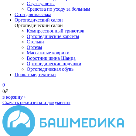
Стул туалеты
Средства по уходу за больным
Cтол для массажа
Ортопедический салон
Ортопедический салон
Компрессионный трикотаж
Ортопедические корсеты
Стельки
Ортезы
Массажные коврики
Воротник шина Шанца
Ортопедические подушки
Ортопедическая обувь
Прокат медтехники
0
0
₽
в корзину
›
Скачать реквизиты и документы