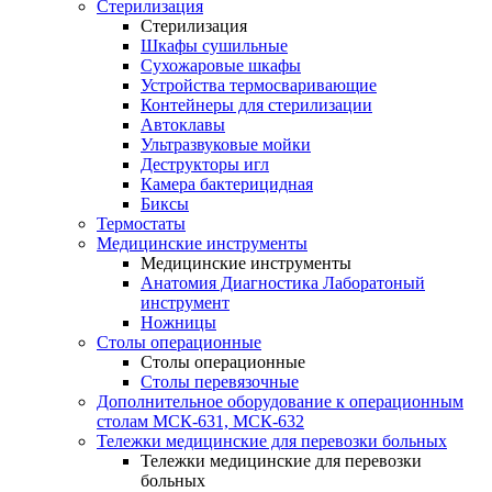
Стерилизация
Стерилизация
Шкафы сушильные
Сухожаровые шкафы
Устройства термосваривающие
Контейнеры для стерилизации
Автоклавы
Ультразвуковые мойки
Деструкторы игл
Камера бактерицидная
Биксы
Термостаты
Медицинские инструменты
Медицинские инструменты
Анатомия Диагностика Лаборатоный
инструмент
Ножницы
Столы операционные
Столы операционные
Столы перевязочные
Дополнительное оборудование к операционным
столам МСК-631, МСК-632
Тележки медицинские для перевозки больных
Тележки медицинские для перевозки
больных