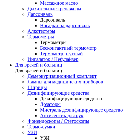
Массажное масло
Дыхательные тренажеры
Дарсонваль
Дарсонваль
Насадки на дарсонваль
Алкотестеры
Термометры
Термометры
Бесконтактный термометр
Термометр ртутный
Ингалятор / Небулайзер
Для врачей и больниц
Для врачей и больниц
Демеркуризационный комплект
Лампы для медицинских приборов
Шприцы
Дезинфицирующие средства
Дезинфицирующие средства
Дозаторы
Мистраль дезинфицирующее средство
Антисептик для рук
Фонендоскопы / Стетоскопы
Термо-сумки
УЗИ
УЗИ