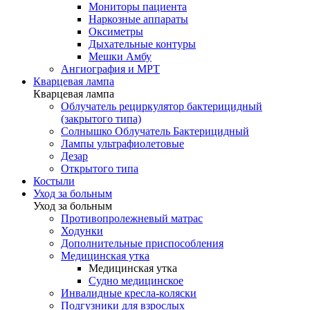
Мониторы пациента
Наркозные аппараты
Оксиметры
Дыхательные контуры
Мешки Амбу
Ангиография и МРТ
Кварцевая лампа
Кварцевая лампа
Облучатель рециркулятор бактерицидный
(закрытого типа)
Солнышко Облучатель Бактерицидный
Лампы ультрафиолетовые
Дезар
Открытого типа
Костыли
Уход за больным
Уход за больным
Противопролежневый матрас
Ходунки
Дополнительные приспособления
Медицинская утка
Медицинская утка
Судно медицинское
Инвалидные кресла-коляски
Подгузники для взрослых