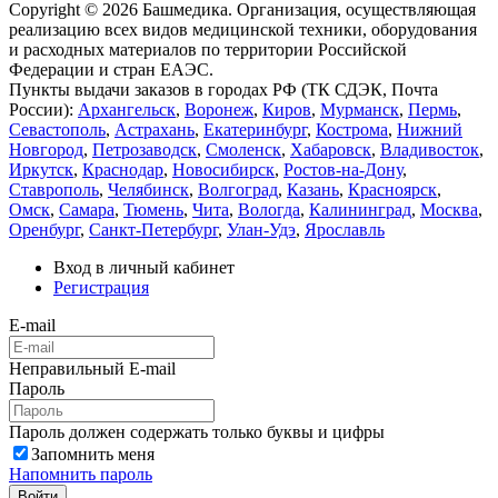
Copyright © 2026 Башмедика.
Организация, осуществляющая
реализацию всех видов медицинской техники, оборудования
и расходных материалов по территории Российской
Федерации и стран ЕАЭС.
Пункты выдачи заказов в городах РФ (ТК СДЭК, Почта
России):
Архангельск
,
Воронеж
,
Киров
,
Мурманск
,
Пермь
,
Севастополь
,
Астрахань
,
Екатеринбург
,
Кострома
,
Нижний
Новгород
,
Петрозаводск
,
Смоленск
,
Хабаровск
,
Владивосток
,
Иркутск
,
Краснодар
,
Новосибирск
,
Ростов-на-Дону
,
Ставрополь
,
Челябинск
,
Волгоград
,
Казань
,
Красноярск
,
Омск
,
Самара
,
Тюмень
,
Чита
,
Вологда
,
Калининград
,
Москва
,
Оренбург
,
Санкт-Петербург
,
Улан-Удэ
,
Ярославль
Вход в личный кабинет
Регистрация
E-mail
Неправильный E-mail
Пароль
Пароль должен содержать только буквы и цифры
Запомнить меня
Напомнить пароль
Войти