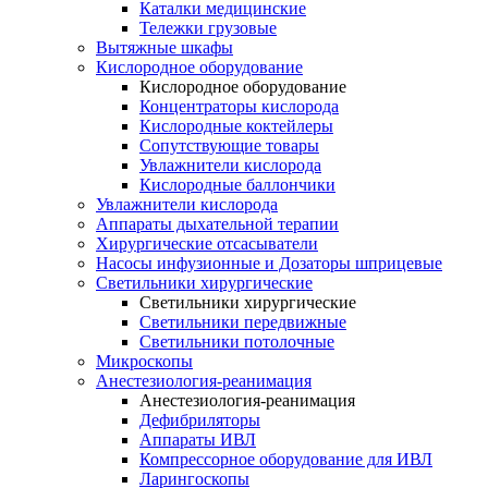
Каталки медицинские
Тележки грузовые
Вытяжные шкафы
Кислородное оборудование
Кислородное оборудование
Концентраторы кислорода
Кислородные коктейлеры
Сопутствующие товары
Увлажнители кислорода
Кислородные баллончики
Увлажнители кислорода
Аппараты дыхательной терапии
Хирургические отсасыватели
Насосы инфузионные и Дозаторы шприцевые
Светильники хирургические
Светильники хирургические
Светильники передвижные
Светильники потолочные
Микроскопы
Анестезиология-реанимация
Анестезиология-реанимация
Дефибриляторы
Аппараты ИВЛ
Компрессорное оборудование для ИВЛ
Ларингоскопы