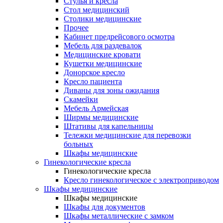
Cтулья и кресла
Стол медицинский
Столики медицинские
Прочее
Кабинет предрейсового осмотра
Мебель для раздевалок
Медицинские кровати
Кушетки медицинские
Донорское кресло
Кресло пациента
Диваны для зоны ожидания
Скамейки
Мебель Армейская
Ширмы медицинские
Штативы для капельницы
Тележки медицинские для перевозки
больных
Шкафы медицинские
Гинекологические кресла
Гинекологические кресла
Кресло гинекологическое с электроприводом
Шкафы медицинские
Шкафы медицинские
Шкафы для документов
Шкафы металлические с замком