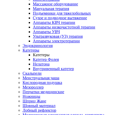
Массажное оборудование
Мануальная терапия
Подъемники для тяжелобольных
Сухое и подводное вытяжение
Аппараты КВЧ терапии
Аппараты низкочастотной терапии
Аппараты УВЧ
Ультразвуковая (УЗ) терапия
Аппараты электротерапии
Эндокринология
Катетеры
Катетеры
Катетер Фолея
Нелатона
Внутривенный катетер
Скальпели
Менструальная чаша
Кислородная подушка
Мезороллер
Перчатки медицинские
Ножницы
Шприц Жане
Шовный материал
Лобный рефлектор
Медицинская одноразовая одежда, комплекты