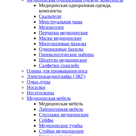
Медицинская одноразовая одежда,
комплекты
Скальпели
Менструальная чаша
Мезороллер
Перчатки медицинские
Маски медицинские
Многоразовые бахилы
Одноразовые бахилы
Гинекологические наборы
Шпатели медицинские
Салфетки спанлейс
Оливы для промывания носа
Электрокардиографы (ЭКГ)
Очки-лупы
Носилки
Негатоскопы
Медицинская мебель
Медицинская мебель
Лабораторная мебель
Стеллажи медицинские
Сейфы
Медицинские тумбы
Стойки медицинские