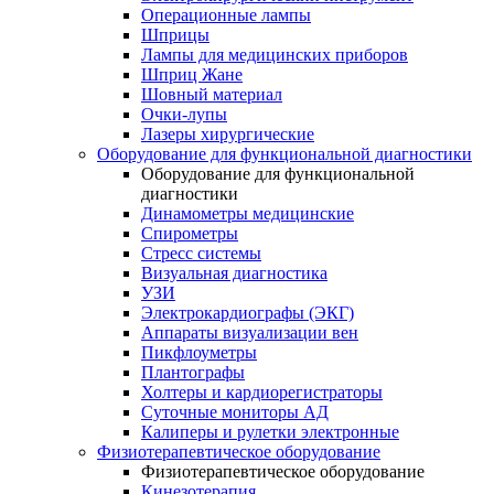
Операционные лампы
Шприцы
Лампы для медицинских приборов
Шприц Жане
Шовный материал
Очки-лупы
Лазеры хирургические
Оборудование для функциональной диагностики
Оборудование для функциональной
диагностики
Динамометры медицинские
Спирометры
Стресс системы
Визуальная диагностика
УЗИ
Электрокардиографы (ЭКГ)
Аппараты визуализации вен
Пикфлоуметры
Плантографы
Холтеры и кардиорегистраторы
Суточные мониторы АД
Калиперы и рулетки электронные
Физиотерапевтическое оборудование
Физиотерапевтическое оборудование
Кинезотерапия