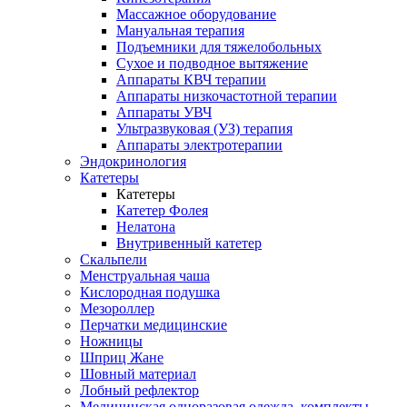
Массажное оборудование
Мануальная терапия
Подъемники для тяжелобольных
Сухое и подводное вытяжение
Аппараты КВЧ терапии
Аппараты низкочастотной терапии
Аппараты УВЧ
Ультразвуковая (УЗ) терапия
Аппараты электротерапии
Эндокринология
Катетеры
Катетеры
Катетер Фолея
Нелатона
Внутривенный катетер
Скальпели
Менструальная чаша
Кислородная подушка
Мезороллер
Перчатки медицинские
Ножницы
Шприц Жане
Шовный материал
Лобный рефлектор
Медицинская одноразовая одежда, комплекты