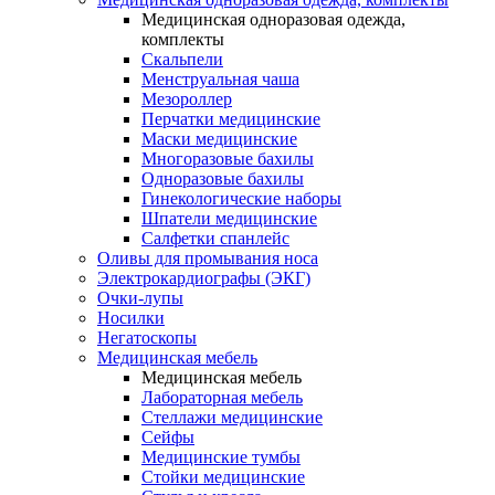
Медицинская одноразовая одежда,
комплекты
Скальпели
Менструальная чаша
Мезороллер
Перчатки медицинские
Маски медицинские
Многоразовые бахилы
Одноразовые бахилы
Гинекологические наборы
Шпатели медицинские
Салфетки спанлейс
Оливы для промывания носа
Электрокардиографы (ЭКГ)
Очки-лупы
Носилки
Негатоскопы
Медицинская мебель
Медицинская мебель
Лабораторная мебель
Стеллажи медицинские
Сейфы
Медицинские тумбы
Стойки медицинские