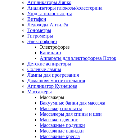
Аппликаторы Ляпко
Анализаторы глюкозы/холестерина
Уход за полостью рта
Витафон
Ледоходы Антилёд
Тонометры
Гигрометры
Электрофорез
Электрофорез
Карипаин
Аппараты для электрофореза Поток
Детские аспираторы
Солевые лампы
Лампы для прогревания
Домашняя магнитотерапия
Аппликатор Кузнецова
Массажеры
Массажеры
Вакуумные банки для массажа
Массажер простаты
Массажеры для спины и шеи
Массажер для ног
Массажные подушки
Массажные накидки
Массажные кресла