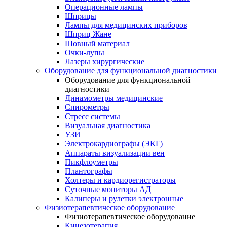
Операционные лампы
Шприцы
Лампы для медицинских приборов
Шприц Жане
Шовный материал
Очки-лупы
Лазеры хирургические
Оборудование для функциональной диагностики
Оборудование для функциональной
диагностики
Динамометры медицинские
Спирометры
Стресс системы
Визуальная диагностика
УЗИ
Электрокардиографы (ЭКГ)
Аппараты визуализации вен
Пикфлоуметры
Плантографы
Холтеры и кардиорегистраторы
Суточные мониторы АД
Калиперы и рулетки электронные
Физиотерапевтическое оборудование
Физиотерапевтическое оборудование
Кинезотерапия