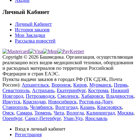
Акции
Личный Кабинет
Личный Кабинет
История заказов
Мои Закладки
Рассылка новостей
Copyright © 2026 Башмедика.
Организация, осуществляющая
реализацию всех видов медицинской техники, оборудования
и расходных материалов по территории Российской
Федерации и стран ЕАЭС.
Пункты выдачи заказов в городах РФ (ТК СДЭК, Почта
России):
Архангельск
,
Воронеж
,
Киров
,
Мурманск
,
Пермь
,
Севастополь
,
Астрахань
,
Екатеринбург
,
Кострома
,
Нижний
Новгород
,
Петрозаводск
,
Смоленск
,
Хабаровск
,
Владивосток
,
Иркутск
,
Краснодар
,
Новосибирск
,
Ростов-на-Дону
,
Ставрополь
,
Челябинск
,
Волгоград
,
Казань
,
Красноярск
,
Омск
,
Самара
,
Тюмень
,
Чита
,
Вологда
,
Калининград
,
Москва
,
Оренбург
,
Санкт-Петербург
,
Улан-Удэ
,
Ярославль
Вход в личный кабинет
Регистрация