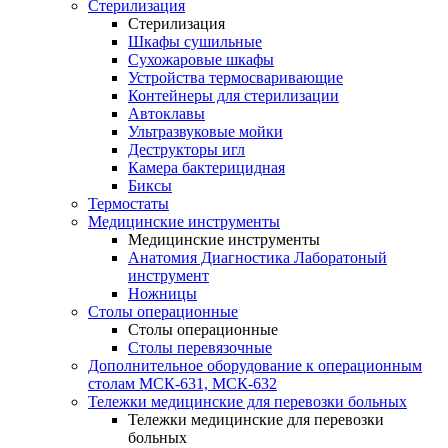
Стерилизация
Стерилизация
Шкафы сушильные
Сухожаровые шкафы
Устройства термосваривающие
Контейнеры для стерилизации
Автоклавы
Ультразвуковые мойки
Деструкторы игл
Камера бактерицидная
Биксы
Термостаты
Медицинские инструменты
Медицинские инструменты
Анатомия Диагностика Лаборатоный
инструмент
Ножницы
Столы операционные
Столы операционные
Столы перевязочные
Дополнительное оборудование к операционным
столам МСК-631, МСК-632
Тележки медицинские для перевозки больных
Тележки медицинские для перевозки
больных