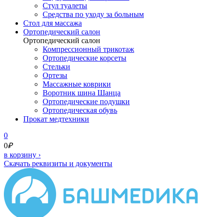
Стул туалеты
Средства по уходу за больным
Cтол для массажа
Ортопедический салон
Ортопедический салон
Компрессионный трикотаж
Ортопедические корсеты
Стельки
Ортезы
Массажные коврики
Воротник шина Шанца
Ортопедические подушки
Ортопедическая обувь
Прокат медтехники
0
0
₽
в корзину
›
Скачать реквизиты и документы