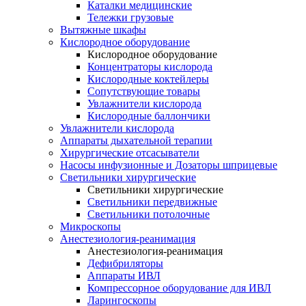
Каталки медицинские
Тележки грузовые
Вытяжные шкафы
Кислородное оборудование
Кислородное оборудование
Концентраторы кислорода
Кислородные коктейлеры
Сопутствующие товары
Увлажнители кислорода
Кислородные баллончики
Увлажнители кислорода
Аппараты дыхательной терапии
Хирургические отсасыватели
Насосы инфузионные и Дозаторы шприцевые
Светильники хирургические
Светильники хирургические
Светильники передвижные
Светильники потолочные
Микроскопы
Анестезиология-реанимация
Анестезиология-реанимация
Дефибриляторы
Аппараты ИВЛ
Компрессорное оборудование для ИВЛ
Ларингоскопы