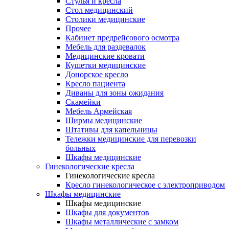
Cтулья и кресла
Стол медицинский
Столики медицинские
Прочее
Кабинет предрейсового осмотра
Мебель для раздевалок
Медицинские кровати
Кушетки медицинские
Донорское кресло
Кресло пациента
Диваны для зоны ожидания
Скамейки
Мебель Армейская
Ширмы медицинские
Штативы для капельницы
Тележки медицинские для перевозки
больных
Шкафы медицинские
Гинекологические кресла
Гинекологические кресла
Кресло гинекологическое с электроприводом
Шкафы медицинские
Шкафы медицинские
Шкафы для документов
Шкафы металлические с замком