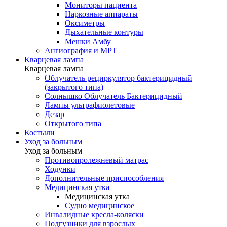
Мониторы пациента
Наркозные аппараты
Оксиметры
Дыхательные контуры
Мешки Амбу
Ангиография и МРТ
Кварцевая лампа
Кварцевая лампа
Облучатель рециркулятор бактерицидный
(закрытого типа)
Солнышко Облучатель Бактерицидный
Лампы ультрафиолетовые
Дезар
Открытого типа
Костыли
Уход за больным
Уход за больным
Противопролежневый матрас
Ходунки
Дополнительные приспособления
Медицинская утка
Медицинская утка
Судно медицинское
Инвалидные кресла-коляски
Подгузники для взрослых