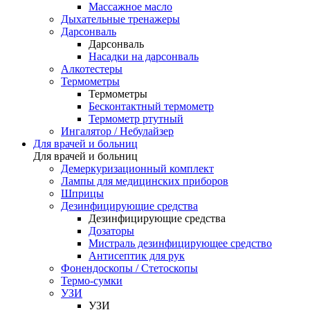
Массажное масло
Дыхательные тренажеры
Дарсонваль
Дарсонваль
Насадки на дарсонваль
Алкотестеры
Термометры
Термометры
Бесконтактный термометр
Термометр ртутный
Ингалятор / Небулайзер
Для врачей и больниц
Для врачей и больниц
Демеркуризационный комплект
Лампы для медицинских приборов
Шприцы
Дезинфицирующие средства
Дезинфицирующие средства
Дозаторы
Мистраль дезинфицирующее средство
Антисептик для рук
Фонендоскопы / Стетоскопы
Термо-сумки
УЗИ
УЗИ