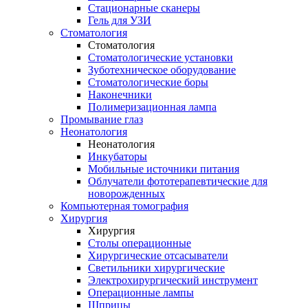
Стационарные сканеры
Гель для УЗИ
Стоматология
Стоматология
Стоматологические установки
Зуботехническое оборудование
Стоматологические боры
Наконечники
Полимеризационная лампа
Промывание глаз
Неонатология
Неонатология
Инкубаторы
Мобильные источники питания
Облучатели фототерапевтические для
новорожденных
Компьютерная томография
Хирургия
Хирургия
Столы операционные
Хирургические отсасыватели
Светильники хирургические
Электрохирургический инструмент
Операционные лампы
Шприцы