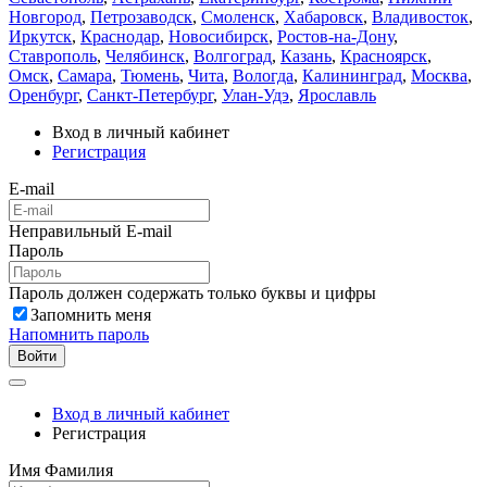
Новгород
,
Петрозаводск
,
Смоленск
,
Хабаровск
,
Владивосток
,
Иркутск
,
Краснодар
,
Новосибирск
,
Ростов-на-Дону
,
Ставрополь
,
Челябинск
,
Волгоград
,
Казань
,
Красноярск
,
Омск
,
Самара
,
Тюмень
,
Чита
,
Вологда
,
Калининград
,
Москва
,
Оренбург
,
Санкт-Петербург
,
Улан-Удэ
,
Ярославль
Вход в личный кабинет
Регистрация
E-mail
Неправильный E-mail
Пароль
Пароль должен содержать только буквы и цифры
Запомнить меня
Напомнить пароль
Войти
Вход в личный кабинет
Регистрация
Имя Фамилия