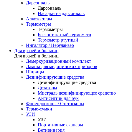
Дарсонваль
Дарсонваль
Насадки на дарсонваль
Алкотестеры
Термометры
Термометры
Бесконтактный термометр
Термометр ртутный
Ингалятор / Небулайзер
Для врачей и больниц
Для врачей и больниц
Демеркуризационный комплект
Лампы для медицинских приборов
Шприцы
Дезинфицирующие средства
Дезинфицирующие средства
Дозаторы
Мистраль дезинфицирующее средство
Антисептик для рук
Фонендоскопы / Стетоскопы
Термо-сумки
УЗИ
УЗИ
Портативные сканеры
Ветиринария