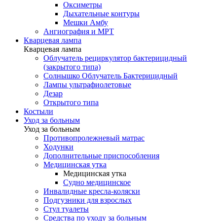
Оксиметры
Дыхательные контуры
Мешки Амбу
Ангиография и МРТ
Кварцевая лампа
Кварцевая лампа
Облучатель рециркулятор бактерицидный
(закрытого типа)
Солнышко Облучатель Бактерицидный
Лампы ультрафиолетовые
Дезар
Открытого типа
Костыли
Уход за больным
Уход за больным
Противопролежневый матрас
Ходунки
Дополнительные приспособления
Медицинская утка
Медицинская утка
Судно медицинское
Инвалидные кресла-коляски
Подгузники для взрослых
Стул туалеты
Средства по уходу за больным