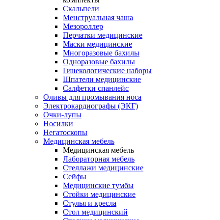
Скальпели
Менструальная чаша
Мезороллер
Перчатки медицинские
Маски медицинские
Многоразовые бахилы
Одноразовые бахилы
Гинекологические наборы
Шпатели медицинские
Салфетки спанлейс
Оливы для промывания носа
Электрокардиографы (ЭКГ)
Очки-лупы
Носилки
Негатоскопы
Медицинская мебель
Медицинская мебель
Лабораторная мебель
Стеллажи медицинские
Сейфы
Медицинские тумбы
Стойки медицинские
Cтулья и кресла
Стол медицинский