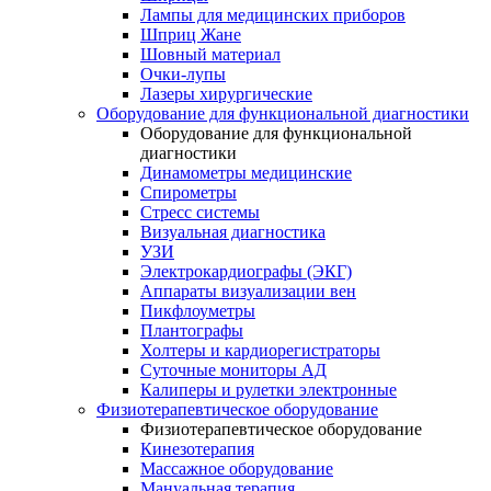
Лампы для медицинских приборов
Шприц Жане
Шовный материал
Очки-лупы
Лазеры хирургические
Оборудование для функциональной диагностики
Оборудование для функциональной
диагностики
Динамометры медицинские
Спирометры
Стресс системы
Визуальная диагностика
УЗИ
Электрокардиографы (ЭКГ)
Аппараты визуализации вен
Пикфлоуметры
Плантографы
Холтеры и кардиорегистраторы
Суточные мониторы АД
Калиперы и рулетки электронные
Физиотерапевтическое оборудование
Физиотерапевтическое оборудование
Кинезотерапия
Массажное оборудование
Мануальная терапия