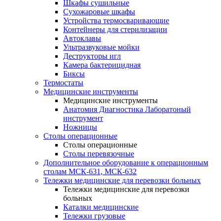
Шкафы сушильные
Сухожаровые шкафы
Устройства термосваривающие
Контейнеры для стерилизации
Автоклавы
Ультразвуковые мойки
Деструкторы игл
Камера бактерицидная
Биксы
Термостаты
Медицинские инструменты
Медицинские инструменты
Анатомия Диагностика Лаборатоный
инструмент
Ножницы
Столы операционные
Столы операционные
Столы перевязочные
Дополнительное оборудование к операционным
столам МСК-631, МСК-632
Тележки медицинские для перевозки больных
Тележки медицинские для перевозки
больных
Каталки медицинские
Тележки грузовые