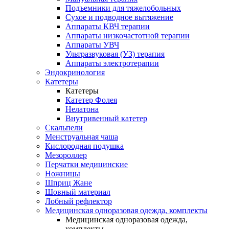
Подъемники для тяжелобольных
Сухое и подводное вытяжение
Аппараты КВЧ терапии
Аппараты низкочастотной терапии
Аппараты УВЧ
Ультразвуковая (УЗ) терапия
Аппараты электротерапии
Эндокринология
Катетеры
Катетеры
Катетер Фолея
Нелатона
Внутривенный катетер
Скальпели
Менструальная чаша
Кислородная подушка
Мезороллер
Перчатки медицинские
Ножницы
Шприц Жане
Шовный материал
Лобный рефлектор
Медицинская одноразовая одежда, комплекты
Медицинская одноразовая одежда,
комплекты