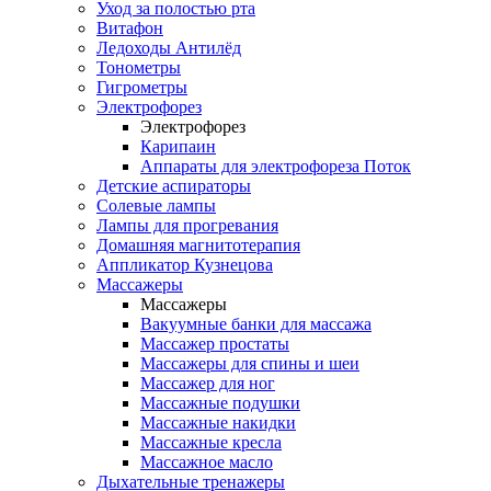
Уход за полостью рта
Витафон
Ледоходы Антилёд
Тонометры
Гигрометры
Электрофорез
Электрофорез
Карипаин
Аппараты для электрофореза Поток
Детские аспираторы
Солевые лампы
Лампы для прогревания
Домашняя магнитотерапия
Аппликатор Кузнецова
Массажеры
Массажеры
Вакуумные банки для массажа
Массажер простаты
Массажеры для спины и шеи
Массажер для ног
Массажные подушки
Массажные накидки
Массажные кресла
Массажное масло
Дыхательные тренажеры