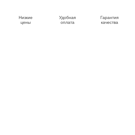
Низкие
Удобная
Гарантия
цены
оплата
качества
Контакты
8-347-2161-003
8-937-16-70-471
Пн-Пт с 9:00 до 18:00
hello@bashmedica.ru
Доставка и Оплата ›
Склад:
г. Уфа, Юбилейная 14/1
перейти ›
Дополнительно
Реквизиты
Политика конфиденциальности
Пользовательское соглашение
Публичная оферта
Вакансии
Каталог товаров
Для врачей и больниц
Бактерицидная лампа
Уход за больным