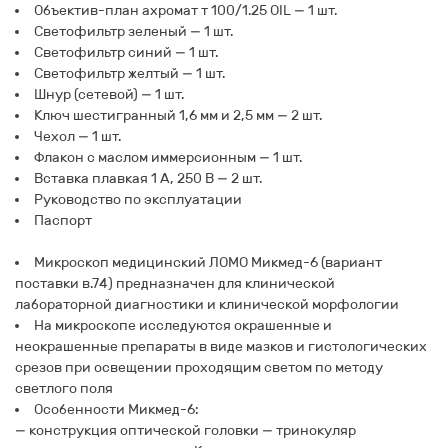
Объектив-план ахромат т 100/1.25 OIL — 1 шт.
Светофильтр зеленый — 1 шт.
Светофильтр синий — 1 шт.
Светофильтр желтый — 1 шт.
Шнур (сетевой) — 1 шт.
Ключ шестигранный 1,6 мм и 2,5 мм — 2 шт.
Чехол — 1 шт.
Флакон с маслом иммерсионным — 1 шт.
Вставка плавкая 1 А, 250 В — 2 шт.
Руководство по эксплуатации
Паспорт
Микроскоп медицинский ЛОМО Микмед-6 (вариант
поставки в.74) предназначен для клинической
лабораторной диагностики и клинической морфологии
На микроскопе исследуются окрашенные и
неокрашенные препараты в виде мазков и гистологических
срезов при освещении проходящим светом по методу
светлого поля
Особенности Микмед-6:
— конструкция оптической головки — тринокуляр