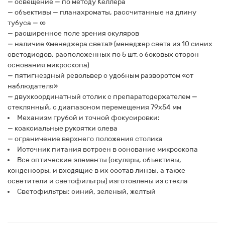
— освещение — по методу Келлера
— объективы — планахроматы, рассчитанные на длину
тубуса — ∞
— расширенное поле зрения окуляров
— наличие «менеджера света» (менеджер света из 10 синих
светодиодов, расположенных по 5 шт. с боковых сторон
основания микроскопа)
— пятигнездный револьвер с удобным разворотом «от
наблюдателя»
— двухкоординатный столик с препаратодержателем —
стеклянный, с диапазоном перемещения 79х54 мм
Механизм грубой и точной фокусировки:
— коаксиальные рукоятки слева
— ограничение верхнего положения столика
Источник питания встроен в основание микроскопа
Все оптические элементы (окуляры, объективы,
конденсоры, и входящие в их состав линзы, а также
осветители и светофильтры) изготовлены из стекла
Светофильтры: синий, зеленый, желтый