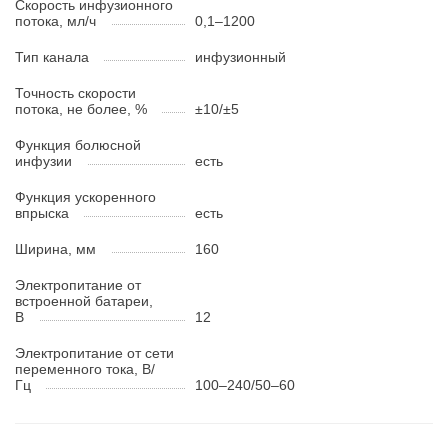
Скорость инфузионного
потока, мл/ч
0,1–1200
Тип канала
инфузионный
Точность скорости
потока, не более, %
±10/±5
Функция болюсной
инфузии
есть
Функция ускоренного
впрыска
есть
Ширина, мм
160
Электропитание от
встроенной батареи,
В
12
Электропитание от сети
переменного тока, В/
Гц
100–240/50–60