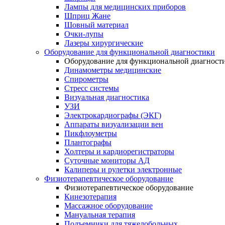
Лампы для медицинских приборов
Шприц Жане
Шовный материал
Очки-лупы
Лазеры хирургические
Оборудование для функциональной диагностики
Оборудование для функциональной диагност
Динамометры медицинские
Спирометры
Стресс системы
Визуальная диагностика
УЗИ
Электрокардиографы (ЭКГ)
Аппараты визуализации вен
Пикфлоуметры
Плантографы
Холтеры и кардиорегистраторы
Суточные мониторы АД
Калиперы и рулетки электронные
Физиотерапевтическое оборудование
Физиотерапевтическое оборудование
Кинезотерапия
Массажное оборудование
Мануальная терапия
Подъемники для тяжелобольных