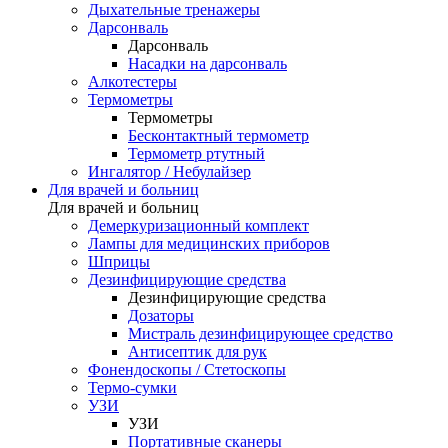
Дыхательные тренажеры
Дарсонваль
Дарсонваль
Насадки на дарсонваль
Алкотестеры
Термометры
Термометры
Бесконтактный термометр
Термометр ртутный
Ингалятор / Небулайзер
Для врачей и больниц
Для врачей и больниц
Демеркуризационный комплект
Лампы для медицинских приборов
Шприцы
Дезинфицирующие средства
Дезинфицирующие средства
Дозаторы
Мистраль дезинфицирующее средство
Антисептик для рук
Фонендоскопы / Стетоскопы
Термо-сумки
УЗИ
УЗИ
Портативные сканеры