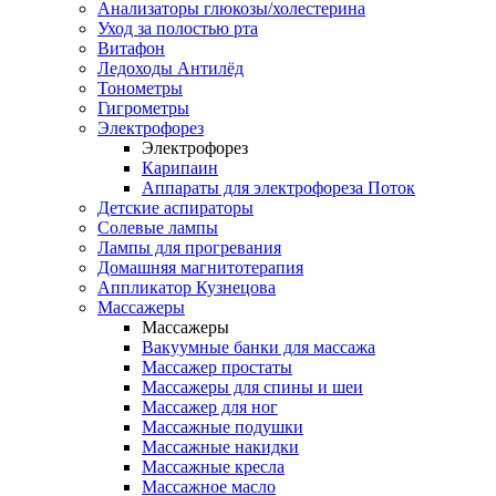
Анализаторы глюкозы/холестерина
Уход за полостью рта
Витафон
Ледоходы Антилёд
Тонометры
Гигрометры
Электрофорез
Электрофорез
Карипаин
Аппараты для электрофореза Поток
Детские аспираторы
Солевые лампы
Лампы для прогревания
Домашняя магнитотерапия
Аппликатор Кузнецова
Массажеры
Массажеры
Вакуумные банки для массажа
Массажер простаты
Массажеры для спины и шеи
Массажер для ног
Массажные подушки
Массажные накидки
Массажные кресла
Массажное масло