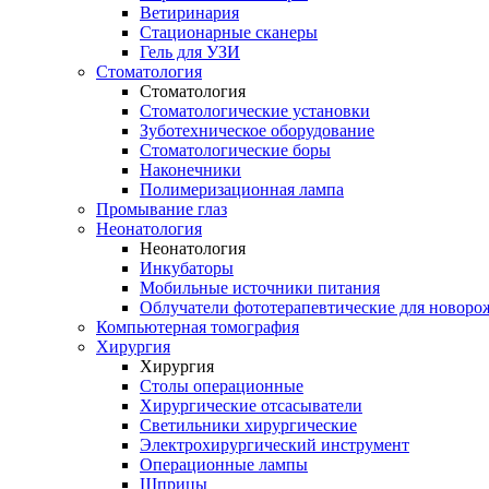
Ветиринария
Стационарные сканеры
Гель для УЗИ
Стоматология
Стоматология
Стоматологические установки
Зуботехническое оборудование
Стоматологические боры
Наконечники
Полимеризационная лампа
Промывание глаз
Неонатология
Неонатология
Инкубаторы
Мобильные источники питания
Облучатели фототерапевтические для новор
Компьютерная томография
Хирургия
Хирургия
Столы операционные
Хирургические отсасыватели
Светильники хирургические
Электрохирургический инструмент
Операционные лампы
Шприцы