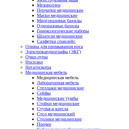
Мезороллер
Перчатки медицинские
Маски медицинские
Многоразовые бахилы
Одноразовые бахилы
Гинекологические наборы
Шпатели медицинские
Салфетки спанлейс
Оливы для промывания носа
Электрокардиографы (ЭКГ)
Очки-лупы
Носилки
Негатоскопы
Медицинская мебель
Медицинская мебель
Лабораторная мебель
Стеллажи медицинские
Сейфы
Медицинские тумбы
Стойки медицинские
Cтулья и кресла
Стол медицинский
Столики медицинские
Прочее