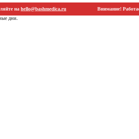
 на
hello@bashmedica.ru
Внимание! Работаем тол
ные дни.