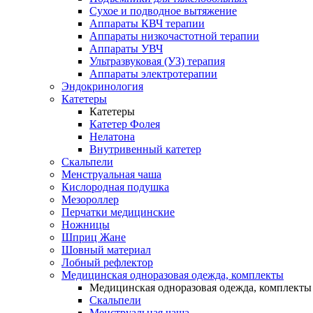
Сухое и подводное вытяжение
Аппараты КВЧ терапии
Аппараты низкочастотной терапии
Аппараты УВЧ
Ультразвуковая (УЗ) терапия
Аппараты электротерапии
Эндокринология
Катетеры
Катетеры
Катетер Фолея
Нелатона
Внутривенный катетер
Скальпели
Менструальная чаша
Кислородная подушка
Мезороллер
Перчатки медицинские
Ножницы
Шприц Жане
Шовный материал
Лобный рефлектор
Медицинская одноразовая одежда, комплекты
Медицинская одноразовая одежда, комплекты
Скальпели
Менструальная чаша