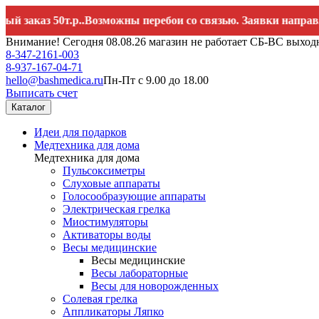
каз 50т.р..Возможны перебои со связью. Заявки направляйте
Внимание! Сегодня 08.08.26 магазин не работает СБ-ВС выход
8-347-2161-003
8-937-167-04-71
hello@bashmedica.ru
Пн-Пт с 9.00 до 18.00
Выписать счет
Каталог
Идеи для подарков
Медтехника для дома
Медтехника для дома
Пульсоксиметры
Слуховые аппараты
Голосообразующие аппараты
Электрическая грелка
Миостимуляторы
Активаторы воды
Весы медицинские
Весы медицинские
Весы лабораторные
Весы для новорожденных
Солевая грелка
Аппликаторы Ляпко