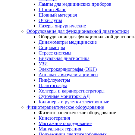
Лампы для медицинских приборов
Шприц Жане
Шовный материал
Очки-лупы
Лазеры хирургические
Оборудование для функциональной диагностики
Оборудование для функциональной диагност
Динамометры медицинские
Спирометры
Стресс системы
Визуальная диагностика
УЗИ
Электрокардиографы (ЭКГ)
Аппараты визуализации вен
Пикфлоуметры
Плантографы
Холтеры и кардиорегистраторы
Суточные мониторы АД
Калиперы и рулетки электронные
Физиотерапевтическое оборудование
Физиотерапевтическое оборудование
Кинезотерапия
Массажное оборудование
Мануальная терапия
Подъемники для тяжелобольных