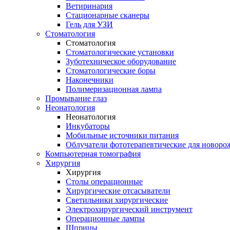
Ветиринария
Стационарные сканеры
Гель для УЗИ
Стоматология
Стоматология
Стоматологические установки
Зуботехническое оборудование
Стоматологические боры
Наконечники
Полимеризационная лампа
Промывание глаз
Неонатология
Неонатология
Инкубаторы
Мобильные источники питания
Облучатели фототерапевтические для новор
Компьютерная томография
Хирургия
Хирургия
Столы операционные
Хирургические отсасыватели
Светильники хирургические
Электрохирургический инструмент
Операционные лампы
Шприцы