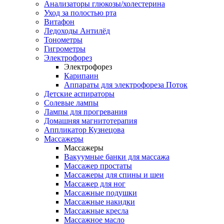
Анализаторы глюкозы/холестерина
Уход за полостью рта
Витафон
Ледоходы Антилёд
Тонометры
Гигрометры
Электрофорез
Электрофорез
Карипаин
Аппараты для электрофореза Поток
Детские аспираторы
Солевые лампы
Лампы для прогревания
Домашняя магнитотерапия
Аппликатор Кузнецова
Массажеры
Массажеры
Вакуумные банки для массажа
Массажер простаты
Массажеры для спины и шеи
Массажер для ног
Массажные подушки
Массажные накидки
Массажные кресла
Массажное масло