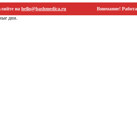
 на
hello@bashmedica.ru
Внимание! Работаем тол
ные дни.