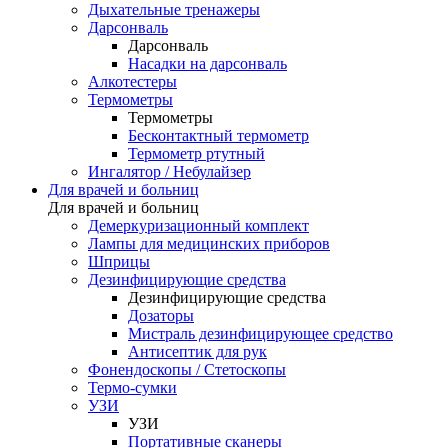
Дыхательные тренажеры
Дарсонваль
Дарсонваль
Насадки на дарсонваль
Алкотестеры
Термометры
Термометры
Бесконтактный термометр
Термометр ртутный
Ингалятор / Небулайзер
Для врачей и больниц
Для врачей и больниц
Демеркуризационный комплект
Лампы для медицинских приборов
Шприцы
Дезинфицирующие средства
Дезинфицирующие средства
Дозаторы
Мистраль дезинфицирующее средство
Антисептик для рук
Фонендоскопы / Стетоскопы
Термо-сумки
УЗИ
УЗИ
Портативные сканеры