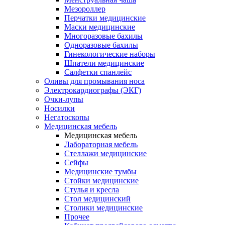
Мезороллер
Перчатки медицинские
Маски медицинские
Многоразовые бахилы
Одноразовые бахилы
Гинекологические наборы
Шпатели медицинские
Салфетки спанлейс
Оливы для промывания носа
Электрокардиографы (ЭКГ)
Очки-лупы
Носилки
Негатоскопы
Медицинская мебель
Медицинская мебель
Лабораторная мебель
Стеллажи медицинские
Сейфы
Медицинские тумбы
Стойки медицинские
Cтулья и кресла
Стол медицинский
Столики медицинские
Прочее