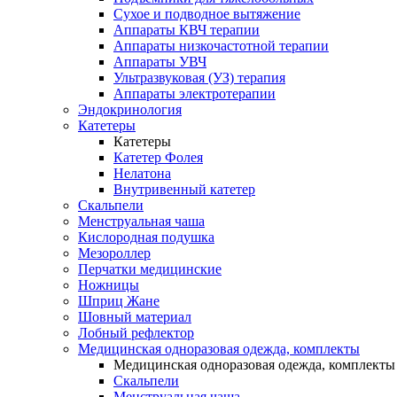
Сухое и подводное вытяжение
Аппараты КВЧ терапии
Аппараты низкочастотной терапии
Аппараты УВЧ
Ультразвуковая (УЗ) терапия
Аппараты электротерапии
Эндокринология
Катетеры
Катетеры
Катетер Фолея
Нелатона
Внутривенный катетер
Скальпели
Менструальная чаша
Кислородная подушка
Мезороллер
Перчатки медицинские
Ножницы
Шприц Жане
Шовный материал
Лобный рефлектор
Медицинская одноразовая одежда, комплекты
Медицинская одноразовая одежда, комплекты
Скальпели
Менструальная чаша