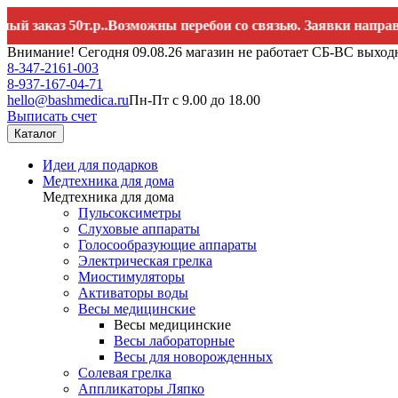
каз 50т.р..Возможны перебои со связью. Заявки направляйте
Внимание! Сегодня 09.08.26 магазин не работает СБ-ВС выход
8-347-2161-003
8-937-167-04-71
hello@bashmedica.ru
Пн-Пт с 9.00 до 18.00
Выписать счет
Каталог
Идеи для подарков
Медтехника для дома
Медтехника для дома
Пульсоксиметры
Слуховые аппараты
Голосообразующие аппараты
Электрическая грелка
Миостимуляторы
Активаторы воды
Весы медицинские
Весы медицинские
Весы лабораторные
Весы для новорожденных
Солевая грелка
Аппликаторы Ляпко