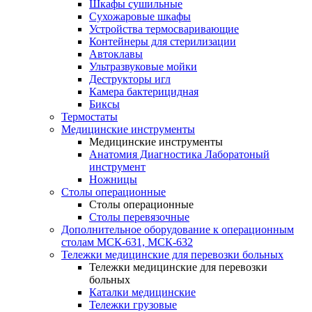
Шкафы сушильные
Сухожаровые шкафы
Устройства термосваривающие
Контейнеры для стерилизации
Автоклавы
Ультразвуковые мойки
Деструкторы игл
Камера бактерицидная
Биксы
Термостаты
Медицинские инструменты
Медицинские инструменты
Анатомия Диагностика Лаборатоный
инструмент
Ножницы
Столы операционные
Столы операционные
Столы перевязочные
Дополнительное оборудование к операционным
столам МСК-631, МСК-632
Тележки медицинские для перевозки больных
Тележки медицинские для перевозки
больных
Каталки медицинские
Тележки грузовые