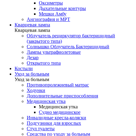
Оксиметры
Дыхательные контуры
Мешки Амбу
Ангиография и МРТ
Кварцевая лампа
Кварцевая лампа
Облучатель рециркулятор бактерицидный
(закрытого типа)
Солнышко Облучатель Бактерицидный
Лампы ультрафиолетовые
Дезар
Открытого типа
Костыли
Уход за больным
Уход за больным
Противопролежневый матрас
Ходунки
Дополнительные приспособления
Медицинская утка
Медицинская утка
Судно медицинское
Инвалидные кресла-коляски
Подгузники для взрослых
Стул туалеты
Средства по уходу за больным