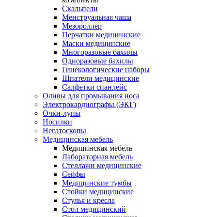
Скальпели
Менструальная чаша
Мезороллер
Перчатки медицинские
Маски медицинские
Многоразовые бахилы
Одноразовые бахилы
Гинекологические наборы
Шпатели медицинские
Салфетки спанлейс
Оливы для промывания носа
Электрокардиографы (ЭКГ)
Очки-лупы
Носилки
Негатоскопы
Медицинская мебель
Медицинская мебель
Лабораторная мебель
Стеллажи медицинские
Сейфы
Медицинские тумбы
Стойки медицинские
Cтулья и кресла
Стол медицинский