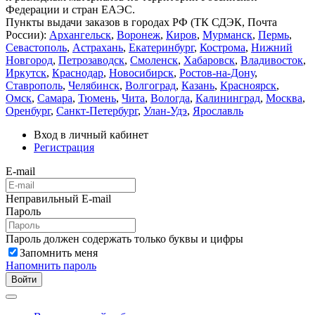
Федерации и стран ЕАЭС.
Пункты выдачи заказов в городах РФ (ТК СДЭК, Почта
России):
Архангельск
,
Воронеж
,
Киров
,
Мурманск
,
Пермь
,
Севастополь
,
Астрахань
,
Екатеринбург
,
Кострома
,
Нижний
Новгород
,
Петрозаводск
,
Смоленск
,
Хабаровск
,
Владивосток
,
Иркутск
,
Краснодар
,
Новосибирск
,
Ростов-на-Дону
,
Ставрополь
,
Челябинск
,
Волгоград
,
Казань
,
Красноярск
,
Омск
,
Самара
,
Тюмень
,
Чита
,
Вологда
,
Калининград
,
Москва
,
Оренбург
,
Санкт-Петербург
,
Улан-Удэ
,
Ярославль
Вход в личный кабинет
Регистрация
E-mail
Неправильный E-mail
Пароль
Пароль должен содержать только буквы и цифры
Запомнить меня
Напомнить пароль
Войти