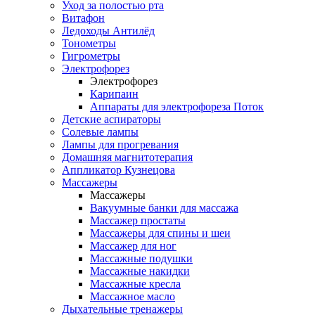
Уход за полостью рта
Витафон
Ледоходы Антилёд
Тонометры
Гигрометры
Электрофорез
Электрофорез
Карипаин
Аппараты для электрофореза Поток
Детские аспираторы
Солевые лампы
Лампы для прогревания
Домашняя магнитотерапия
Аппликатор Кузнецова
Массажеры
Массажеры
Вакуумные банки для массажа
Массажер простаты
Массажеры для спины и шеи
Массажер для ног
Массажные подушки
Массажные накидки
Массажные кресла
Массажное масло
Дыхательные тренажеры