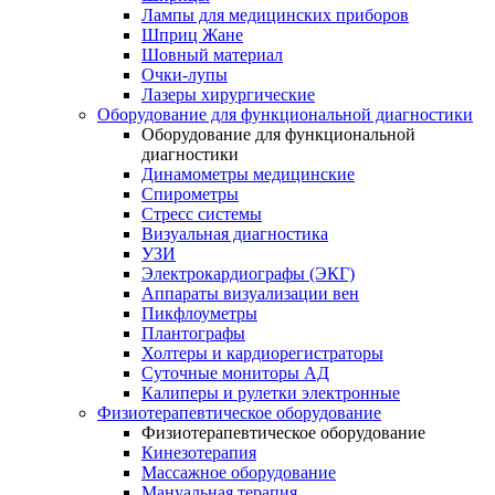
Лампы для медицинских приборов
Шприц Жане
Шовный материал
Очки-лупы
Лазеры хирургические
Оборудование для функциональной диагностики
Оборудование для функциональной
диагностики
Динамометры медицинские
Спирометры
Стресс системы
Визуальная диагностика
УЗИ
Электрокардиографы (ЭКГ)
Аппараты визуализации вен
Пикфлоуметры
Плантографы
Холтеры и кардиорегистраторы
Суточные мониторы АД
Калиперы и рулетки электронные
Физиотерапевтическое оборудование
Физиотерапевтическое оборудование
Кинезотерапия
Массажное оборудование
Мануальная терапия