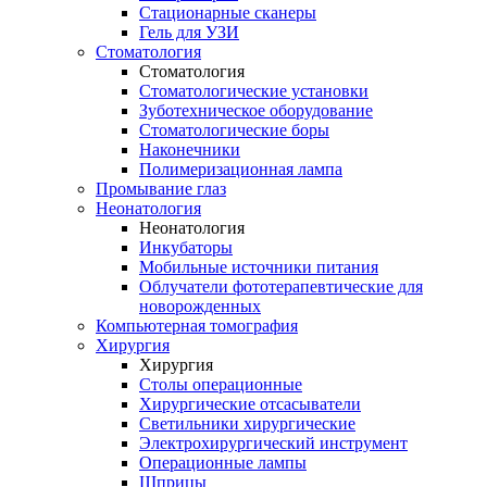
Стационарные сканеры
Гель для УЗИ
Стоматология
Стоматология
Стоматологические установки
Зуботехническое оборудование
Стоматологические боры
Наконечники
Полимеризационная лампа
Промывание глаз
Неонатология
Неонатология
Инкубаторы
Мобильные источники питания
Облучатели фототерапевтические для
новорожденных
Компьютерная томография
Хирургия
Хирургия
Столы операционные
Хирургические отсасыватели
Светильники хирургические
Электрохирургический инструмент
Операционные лампы
Шприцы