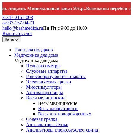
ами. Минимальный заказ 50т.р..Возможны перебои со связью
8-347-2161-003
8-937-167-04-71
hello@bashmedica.ru
Пн-Пт с 9.00 до 18.00
Выписать счет
Каталог
Идеи для подарков
Медтехника для дома
Медтехника для дома
Пульсоксиметры
Слуховые аппараты
Голосообразующие аппараты
Электрическая грелка
Миостимуляторы
Активаторы воды
Весы медицинские
Весы медицинские
Весы лабораторные
Весы для новорожденных
Солевая грелка
Аппликаторы Ляпко
Анализаторы глюкозы/холестерина