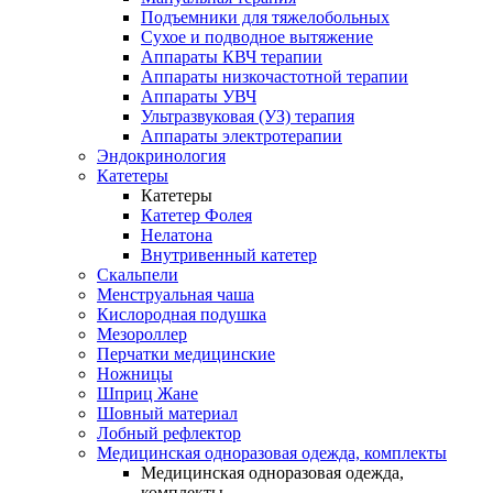
Подъемники для тяжелобольных
Сухое и подводное вытяжение
Аппараты КВЧ терапии
Аппараты низкочастотной терапии
Аппараты УВЧ
Ультразвуковая (УЗ) терапия
Аппараты электротерапии
Эндокринология
Катетеры
Катетеры
Катетер Фолея
Нелатона
Внутривенный катетер
Скальпели
Менструальная чаша
Кислородная подушка
Мезороллер
Перчатки медицинские
Ножницы
Шприц Жане
Шовный материал
Лобный рефлектор
Медицинская одноразовая одежда, комплекты
Медицинская одноразовая одежда,
комплекты