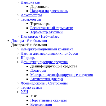
Дарсонваль
Дарсонваль
Насадки на дарсонваль
Алкотестеры
Термометры
Термометры
Бесконтактный термометр
Термометр ртутный
Ингалятор / Небулайзер
Для врачей и больниц
Для врачей и больниц
Демеркуризационный комплект
Лампы для медицинских приборов
Шприцы
Дезинфицирующие средства
Дезинфицирующие средства
Дозаторы
Мистраль дезинфицирующее средство
Антисептик для рук
Фонендоскопы / Стетоскопы
Термо-сумки
УЗИ
УЗИ
Портативные сканеры
Ветиринария