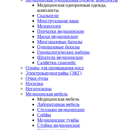
Медицинская одноразовая одежда,
комплекты
Скальпели
Менструальная чаша
Мезороллер
Перчатки медицинские
Маски медицинские
Многоразовые бахилы
Одноразовые бахилы
Гинекологические наборы
Шпатели медицинские
Салфетки спанлейс
Оливы для промывания носа
Электрокардиографы (ЭКГ)
Очки-лупы
Носилки
Негатоскопы
Медицинская мебель
Медицинская мебель
Лабораторная мебель
Стеллажи медицинские
Сейфы
Медицинские тумбы
Стойки медицинские