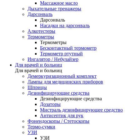
Массажное масло
Дыхательные тренажеры
Дарсонваль
Дарсонваль
Насадки на дарсонваль
Алкотестеры
Термометры
Термометры
Бесконтактный термометр
Термометр ртутный
Ингалятор / Небулайзер
Для врачей и больниц
Для врачей и больниц
Демеркуризационный комплект
Лампы для медицинских приборов
Шприцы
Дезинфицирующие средства
Дезинфицирующие средства
Дозаторы
Мистраль дезинфицирующее средство
Антисептик для рук
Фонендоскопы / Стетоскопы
Термо-сумки
УЗИ
УЗИ