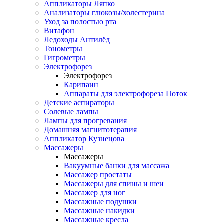
Аппликаторы Ляпко
Анализаторы глюкозы/холестерина
Уход за полостью рта
Витафон
Ледоходы Антилёд
Тонометры
Гигрометры
Электрофорез
Электрофорез
Карипаин
Аппараты для электрофореза Поток
Детские аспираторы
Солевые лампы
Лампы для прогревания
Домашняя магнитотерапия
Аппликатор Кузнецова
Массажеры
Массажеры
Вакуумные банки для массажа
Массажер простаты
Массажеры для спины и шеи
Массажер для ног
Массажные подушки
Массажные накидки
Массажные кресла