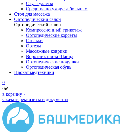
Стул туалеты
Средства по уходу за больным
Cтол для массажа
Ортопедический салон
Ортопедический салон
Компрессионный трикотаж
Ортопедические корсеты
Стельки
Ортезы
Массажные коврики
Воротник шина Шанца
Ортопедические подушки
Ортопедическая обувь
Прокат медтехники
0
0
₽
в корзину
›
Скачать реквизиты и документы