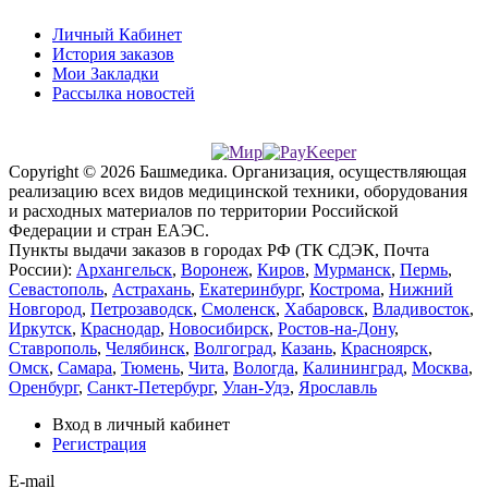
Личный Кабинет
История заказов
Мои Закладки
Рассылка новостей
Copyright © 2026 Башмедика.
Организация, осуществляющая
реализацию всех видов медицинской техники, оборудования
и расходных материалов по территории Российской
Федерации и стран ЕАЭС.
Пункты выдачи заказов в городах РФ (ТК СДЭК, Почта
России):
Архангельск
,
Воронеж
,
Киров
,
Мурманск
,
Пермь
,
Севастополь
,
Астрахань
,
Екатеринбург
,
Кострома
,
Нижний
Новгород
,
Петрозаводск
,
Смоленск
,
Хабаровск
,
Владивосток
,
Иркутск
,
Краснодар
,
Новосибирск
,
Ростов-на-Дону
,
Ставрополь
,
Челябинск
,
Волгоград
,
Казань
,
Красноярск
,
Омск
,
Самара
,
Тюмень
,
Чита
,
Вологда
,
Калининград
,
Москва
,
Оренбург
,
Санкт-Петербург
,
Улан-Удэ
,
Ярославль
Вход в личный кабинет
Регистрация
E-mail