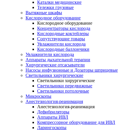
Каталки медицинские
Тележки грузовые
Вытяжные шкафы
Кислородное оборудование
Кислородное оборудование
Концентраторы кислорода
Кислородные коктейлеры
Сопутствующие товары
Увлажнители кислорода
Кислородные баллончики
Увлажнители кислорода
Аппараты дыхательной терапии
Хирургические отсасыватели
Насосы инфузионные и Дозаторы шприцевые
Светильники хирургические
Светильники хирургические
Светильники передвижные
Светильники потолочные
Микроскопы
Анестезиология-реанимация
Анестезиология-реанимация
Дефибриляторы
Аппараты ИВЛ
Компрессорное оборудование для ИВЛ
Ларингоскопы