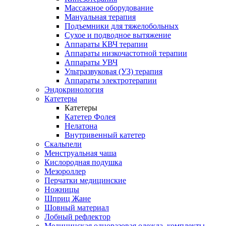
Массажное оборудование
Мануальная терапия
Подъемники для тяжелобольных
Сухое и подводное вытяжение
Аппараты КВЧ терапии
Аппараты низкочастотной терапии
Аппараты УВЧ
Ультразвуковая (УЗ) терапия
Аппараты электротерапии
Эндокринология
Катетеры
Катетеры
Катетер Фолея
Нелатона
Внутривенный катетер
Скальпели
Менструальная чаша
Кислородная подушка
Мезороллер
Перчатки медицинские
Ножницы
Шприц Жане
Шовный материал
Лобный рефлектор
Медицинская одноразовая одежда, комплекты