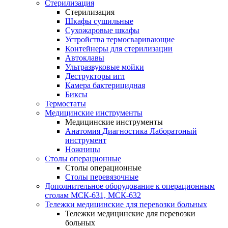
Стерилизация
Стерилизация
Шкафы сушильные
Сухожаровые шкафы
Устройства термосваривающие
Контейнеры для стерилизации
Автоклавы
Ультразвуковые мойки
Деструкторы игл
Камера бактерицидная
Биксы
Термостаты
Медицинские инструменты
Медицинские инструменты
Анатомия Диагностика Лаборатоный
инструмент
Ножницы
Столы операционные
Столы операционные
Столы перевязочные
Дополнительное оборудование к операционным
столам МСК-631, МСК-632
Тележки медицинские для перевозки больных
Тележки медицинские для перевозки
больных