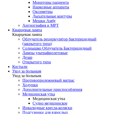
Мониторы пациента
Наркозные аппараты
Оксиметры
Дыхательные контуры
Мешки Амбу
Ангиография и МРТ
Кварцевая лампа
Кварцевая лампа
Облучатель рециркулятор бактерицидный
(закрытого типа)
Солнышко Облучатель Бактерицидный
Лампы ультрафиолетовые
Дезар
Открытого типа
Костыли
Уход за больным
Уход за больным
Противопролежневый матрас
Ходунки
Дополнительные приспособления
Медицинская утка
Медицинская утка
Судно медицинское
Инвалидные кресла-коляски
Подгузники для взрослых