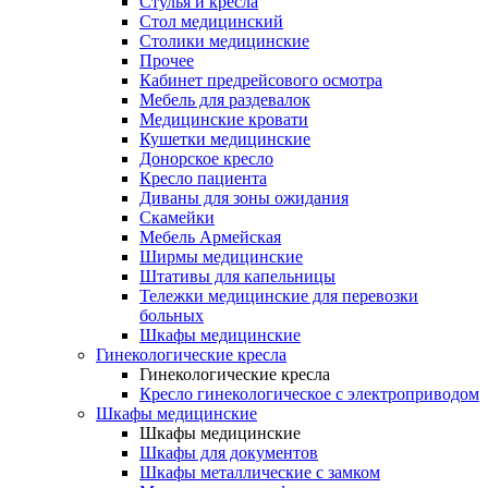
Cтулья и кресла
Стол медицинский
Столики медицинские
Прочее
Кабинет предрейсового осмотра
Мебель для раздевалок
Медицинские кровати
Кушетки медицинские
Донорское кресло
Кресло пациента
Диваны для зоны ожидания
Скамейки
Мебель Армейская
Ширмы медицинские
Штативы для капельницы
Тележки медицинские для перевозки
больных
Шкафы медицинские
Гинекологические кресла
Гинекологические кресла
Кресло гинекологическое с электроприводом
Шкафы медицинские
Шкафы медицинские
Шкафы для документов
Шкафы металлические с замком