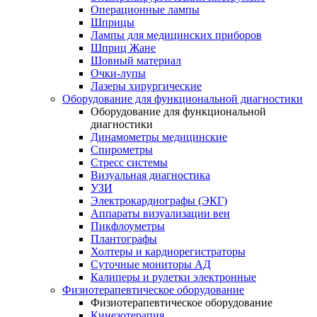
Операционные лампы
Шприцы
Лампы для медицинских приборов
Шприц Жане
Шовный материал
Очки-лупы
Лазеры хирургические
Оборудование для функциональной диагностики
Оборудование для функциональной
диагностики
Динамометры медицинские
Спирометры
Стресс системы
Визуальная диагностика
УЗИ
Электрокардиографы (ЭКГ)
Аппараты визуализации вен
Пикфлоуметры
Плантографы
Холтеры и кардиорегистраторы
Суточные мониторы АД
Калиперы и рулетки электронные
Физиотерапевтическое оборудование
Физиотерапевтическое оборудование
Кинезотерапия