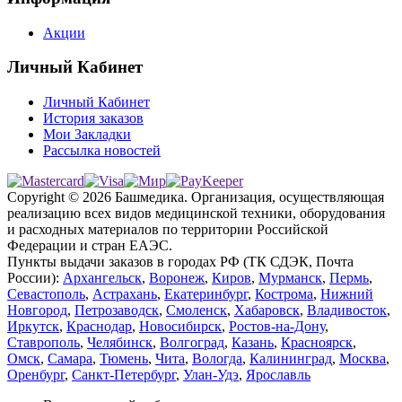
Акции
Личный Кабинет
Личный Кабинет
История заказов
Мои Закладки
Рассылка новостей
Copyright © 2026 Башмедика.
Организация, осуществляющая
реализацию всех видов медицинской техники, оборудования
и расходных материалов по территории Российской
Федерации и стран ЕАЭС.
Пункты выдачи заказов в городах РФ (ТК СДЭК, Почта
России):
Архангельск
,
Воронеж
,
Киров
,
Мурманск
,
Пермь
,
Севастополь
,
Астрахань
,
Екатеринбург
,
Кострома
,
Нижний
Новгород
,
Петрозаводск
,
Смоленск
,
Хабаровск
,
Владивосток
,
Иркутск
,
Краснодар
,
Новосибирск
,
Ростов-на-Дону
,
Ставрополь
,
Челябинск
,
Волгоград
,
Казань
,
Красноярск
,
Омск
,
Самара
,
Тюмень
,
Чита
,
Вологда
,
Калининград
,
Москва
,
Оренбург
,
Санкт-Петербург
,
Улан-Удэ
,
Ярославль