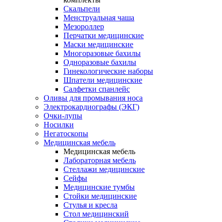
Скальпели
Менструальная чаша
Мезороллер
Перчатки медицинские
Маски медицинские
Многоразовые бахилы
Одноразовые бахилы
Гинекологические наборы
Шпатели медицинские
Салфетки спанлейс
Оливы для промывания носа
Электрокардиографы (ЭКГ)
Очки-лупы
Носилки
Негатоскопы
Медицинская мебель
Медицинская мебель
Лабораторная мебель
Стеллажи медицинские
Сейфы
Медицинские тумбы
Стойки медицинские
Cтулья и кресла
Стол медицинский