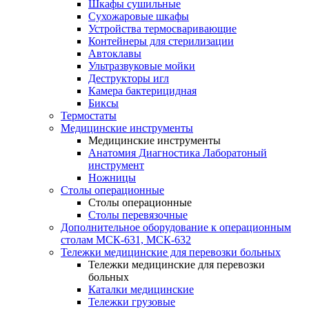
Шкафы сушильные
Сухожаровые шкафы
Устройства термосваривающие
Контейнеры для стерилизации
Автоклавы
Ультразвуковые мойки
Деструкторы игл
Камера бактерицидная
Биксы
Термостаты
Медицинские инструменты
Медицинские инструменты
Анатомия Диагностика Лаборатоный
инструмент
Ножницы
Столы операционные
Столы операционные
Столы перевязочные
Дополнительное оборудование к операционным
столам МСК-631, МСК-632
Тележки медицинские для перевозки больных
Тележки медицинские для перевозки
больных
Каталки медицинские
Тележки грузовые