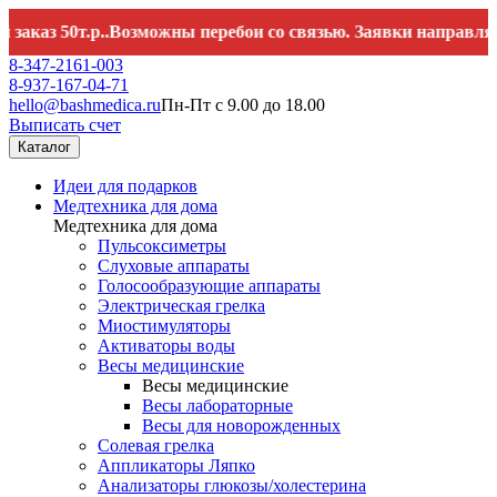
 50т.р..Возможны перебои со связью. Заявки направляйте н
8-347-2161-003
8-937-167-04-71
hello@bashmedica.ru
Пн-Пт с 9.00 до 18.00
Выписать счет
Каталог
Идеи для подарков
Медтехника для дома
Медтехника для дома
Пульсоксиметры
Слуховые аппараты
Голосообразующие аппараты
Электрическая грелка
Миостимуляторы
Активаторы воды
Весы медицинские
Весы медицинские
Весы лабораторные
Весы для новорожденных
Солевая грелка
Аппликаторы Ляпко
Анализаторы глюкозы/холестерина