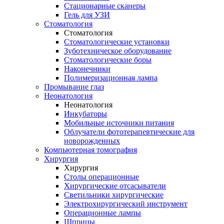
Стационарные сканеры
Гель для УЗИ
Стоматология
Стоматология
Стоматологические установки
Зуботехническое оборудование
Стоматологические боры
Наконечники
Полимеризационная лампа
Промывание глаз
Неонатология
Неонатология
Инкубаторы
Мобильные источники питания
Облучатели фототерапевтические для
новорожденных
Компьютерная томография
Хирургия
Хирургия
Столы операционные
Хирургические отсасыватели
Светильники хирургические
Электрохирургический инструмент
Операционные лампы
Шприцы