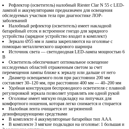
Рефлектор (осветитель) налобный Riester Clar N 55 с LED-
лампой и аккумуляторами предназначен для освещения
обследуемых участков тела при диагностике ЛОР-
заболеваний
Налобный рефлектор (осветитель) имеет накладной
батарейный отсек и встроенное гнездо для зарядного
устройства (зарядное устройство входит в комплект)
Зеркало Ø55 мм и лампа закрепляются на оголовье с
помощью металлического шарового шарнира
Источник света — светодиодная LED-лампа мощностью 6
В
Осветитель обеспечивает оптимальное освещение
исследуемых областей отраженным светом за счет
перемещения лампы ближе к зеркалу или дальше от него
Диаметр освещаемого поля при расстоянии 200 мм
составляет 30–120 мм, при расстоянии 400 мм — 40–200 мм
Удобная конструкция беспроводного осветителя с плавной
регулировкой зеркала позволяет управлять им одной рукой
Оголовье имеет мягкую подкладку на липучках для
комфортного ношения, которая легко снимается и стирается
Налобная лента очищается от загрязнений
дезинфицирующими средствами
В комплекте 4 аккумуляторные батарейки тип ААА
В комплекте 3 мягкие подкладки на оголовье: 1 большая и