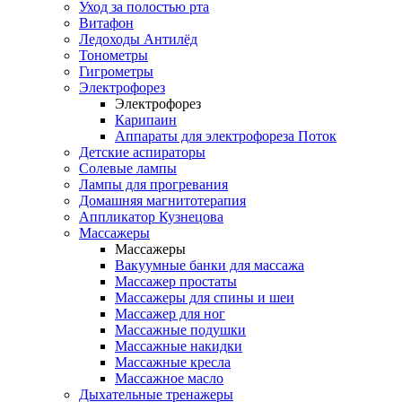
Уход за полостью рта
Витафон
Ледоходы Антилёд
Тонометры
Гигрометры
Электрофорез
Электрофорез
Карипаин
Аппараты для электрофореза Поток
Детские аспираторы
Солевые лампы
Лампы для прогревания
Домашняя магнитотерапия
Аппликатор Кузнецова
Массажеры
Массажеры
Вакуумные банки для массажа
Массажер простаты
Массажеры для спины и шеи
Массажер для ног
Массажные подушки
Массажные накидки
Массажные кресла
Массажное масло
Дыхательные тренажеры