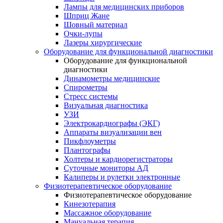
Лампы для медицинских приборов
Шприц Жане
Шовный материал
Очки-лупы
Лазеры хирургические
Оборудование для функциональной диагностики
Оборудование для функциональной
диагностики
Динамометры медицинские
Спирометры
Стресс системы
Визуальная диагностика
УЗИ
Электрокардиографы (ЭКГ)
Аппараты визуализации вен
Пикфлоуметры
Плантографы
Холтеры и кардиорегистраторы
Суточные мониторы АД
Калиперы и рулетки электронные
Физиотерапевтическое оборудование
Физиотерапевтическое оборудование
Кинезотерапия
Массажное оборудование
Мануальная терапия