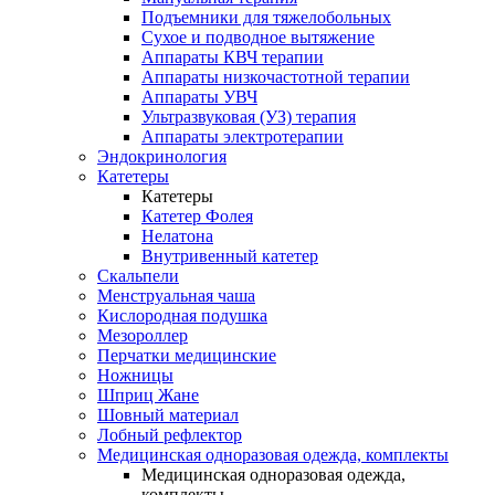
Подъемники для тяжелобольных
Сухое и подводное вытяжение
Аппараты КВЧ терапии
Аппараты низкочастотной терапии
Аппараты УВЧ
Ультразвуковая (УЗ) терапия
Аппараты электротерапии
Эндокринология
Катетеры
Катетеры
Катетер Фолея
Нелатона
Внутривенный катетер
Скальпели
Менструальная чаша
Кислородная подушка
Мезороллер
Перчатки медицинские
Ножницы
Шприц Жане
Шовный материал
Лобный рефлектор
Медицинская одноразовая одежда, комплекты
Медицинская одноразовая одежда,
комплекты