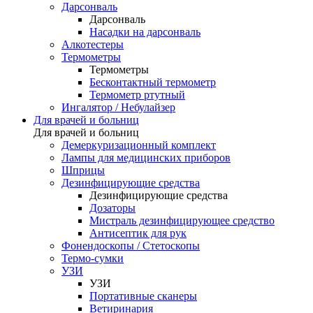
Дарсонваль
Дарсонваль
Насадки на дарсонваль
Алкотестеры
Термометры
Термометры
Бесконтактный термометр
Термометр ртутный
Ингалятор / Небулайзер
Для врачей и больниц
Для врачей и больниц
Демеркуризационный комплект
Лампы для медицинских приборов
Шприцы
Дезинфицирующие средства
Дезинфицирующие средства
Дозаторы
Мистраль дезинфицирующее средство
Антисептик для рук
Фонендоскопы / Стетоскопы
Термо-сумки
УЗИ
УЗИ
Портативные сканеры
Ветиринария