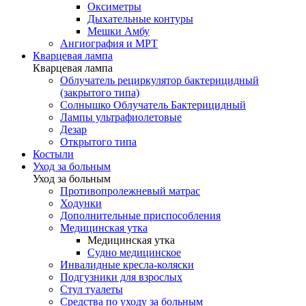
Оксиметры
Дыхательные контуры
Мешки Амбу
Ангиография и МРТ
Кварцевая лампа
Кварцевая лампа
Облучатель рециркулятор бактерицидный
(закрытого типа)
Солнышко Облучатель Бактерицидный
Лампы ультрафиолетовые
Дезар
Открытого типа
Костыли
Уход за больным
Уход за больным
Противопролежневый матрас
Ходунки
Дополнительные приспособления
Медицинская утка
Медицинская утка
Судно медицинское
Инвалидные кресла-коляски
Подгузники для взрослых
Стул туалеты
Средства по уходу за больным