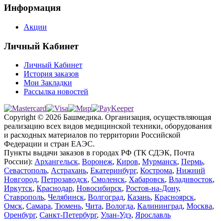
Информация
Акции
Личный Кабинет
Личный Кабинет
История заказов
Мои Закладки
Рассылка новостей
Copyright © 2026 Башмедика.
Организация, осуществляющая
реализацию всех видов медицинской техники, оборудования
и расходных материалов по территории Российской
Федерации и стран ЕАЭС.
Пункты выдачи заказов в городах РФ (ТК СДЭК, Почта
России):
Архангельск
,
Воронеж
,
Киров
,
Мурманск
,
Пермь
,
Севастополь
,
Астрахань
,
Екатеринбург
,
Кострома
,
Нижний
Новгород
,
Петрозаводск
,
Смоленск
,
Хабаровск
,
Владивосток
,
Иркутск
,
Краснодар
,
Новосибирск
,
Ростов-на-Дону
,
Ставрополь
,
Челябинск
,
Волгоград
,
Казань
,
Красноярск
,
Омск
,
Самара
,
Тюмень
,
Чита
,
Вологда
,
Калининград
,
Москва
,
Оренбург
,
Санкт-Петербург
,
Улан-Удэ
,
Ярославль