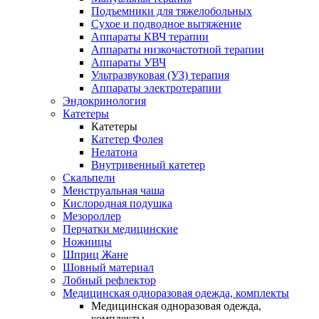
Подъемники для тяжелобольных
Сухое и подводное вытяжение
Аппараты КВЧ терапии
Аппараты низкочастотной терапии
Аппараты УВЧ
Ультразвуковая (УЗ) терапия
Аппараты электротерапии
Эндокринология
Катетеры
Катетеры
Катетер Фолея
Нелатона
Внутривенный катетер
Скальпели
Менструальная чаша
Кислородная подушка
Мезороллер
Перчатки медицинские
Ножницы
Шприц Жане
Шовный материал
Лобный рефлектор
Медицинская одноразовая одежда, комплекты
Медицинская одноразовая одежда,
комплекты