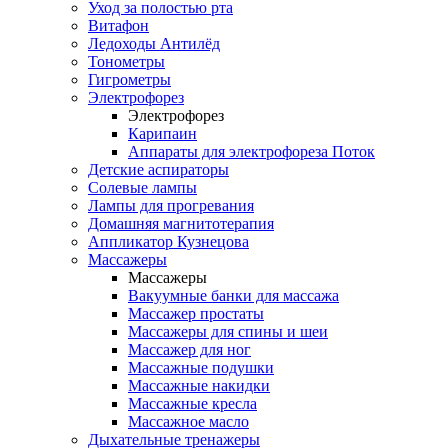
Уход за полостью рта
Витафон
Ледоходы Антилёд
Тонометры
Гигрометры
Электрофорез
Электрофорез
Карипаин
Аппараты для электрофореза Поток
Детские аспираторы
Солевые лампы
Лампы для прогревания
Домашняя магнитотерапия
Аппликатор Кузнецова
Массажеры
Массажеры
Вакуумные банки для массажа
Массажер простаты
Массажеры для спины и шеи
Массажер для ног
Массажные подушки
Массажные накидки
Массажные кресла
Массажное масло
Дыхательные тренажеры