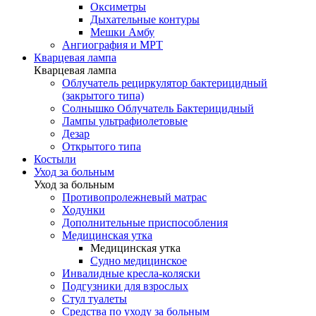
Оксиметры
Дыхательные контуры
Мешки Амбу
Ангиография и МРТ
Кварцевая лампа
Кварцевая лампа
Облучатель рециркулятор бактерицидный
(закрытого типа)
Солнышко Облучатель Бактерицидный
Лампы ультрафиолетовые
Дезар
Открытого типа
Костыли
Уход за больным
Уход за больным
Противопролежневый матрас
Ходунки
Дополнительные приспособления
Медицинская утка
Медицинская утка
Судно медицинское
Инвалидные кресла-коляски
Подгузники для взрослых
Стул туалеты
Средства по уходу за больным