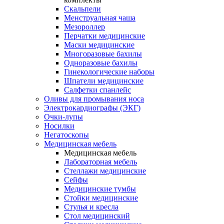
Скальпели
Менструальная чаша
Мезороллер
Перчатки медицинские
Маски медицинские
Многоразовые бахилы
Одноразовые бахилы
Гинекологические наборы
Шпатели медицинские
Салфетки спанлейс
Оливы для промывания носа
Электрокардиографы (ЭКГ)
Очки-лупы
Носилки
Негатоскопы
Медицинская мебель
Медицинская мебель
Лабораторная мебель
Стеллажи медицинские
Сейфы
Медицинские тумбы
Стойки медицинские
Cтулья и кресла
Стол медицинский