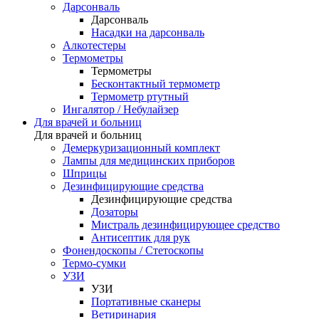
Дарсонваль
Дарсонваль
Насадки на дарсонваль
Алкотестеры
Термометры
Термометры
Бесконтактный термометр
Термометр ртутный
Ингалятор / Небулайзер
Для врачей и больниц
Для врачей и больниц
Демеркуризационный комплект
Лампы для медицинских приборов
Шприцы
Дезинфицирующие средства
Дезинфицирующие средства
Дозаторы
Мистраль дезинфицирующее средство
Антисептик для рук
Фонендоскопы / Стетоскопы
Термо-сумки
УЗИ
УЗИ
Портативные сканеры
Ветиринария