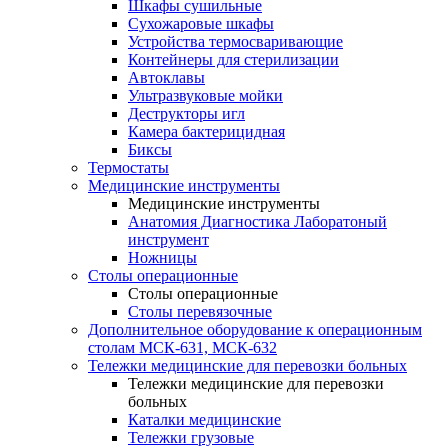
Шкафы сушильные
Сухожаровые шкафы
Устройства термосваривающие
Контейнеры для стерилизации
Автоклавы
Ультразвуковые мойки
Деструкторы игл
Камера бактерицидная
Биксы
Термостаты
Медицинские инструменты
Медицинские инструменты
Анатомия Диагностика Лаборатоный
инструмент
Ножницы
Столы операционные
Столы операционные
Столы перевязочные
Дополнительное оборудование к операционным
столам МСК-631, МСК-632
Тележки медицинские для перевозки больных
Тележки медицинские для перевозки
больных
Каталки медицинские
Тележки грузовые