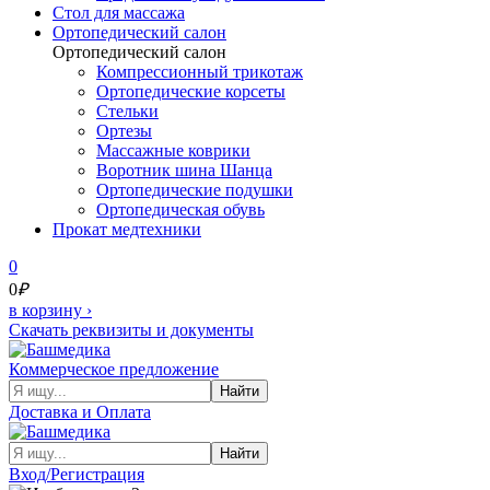
Cтол для массажа
Ортопедический салон
Ортопедический салон
Компрессионный трикотаж
Ортопедические корсеты
Стельки
Ортезы
Массажные коврики
Воротник шина Шанца
Ортопедические подушки
Ортопедическая обувь
Прокат медтехники
0
0
₽
в корзину
›
Скачать реквизиты и документы
Коммерческое предложение
Найти
Доставка и Оплата
Найти
Вход/Регистрация