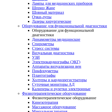
Лампы для медицинских приборов
Шприц Жане
Шовный материал
Очки-лупы
Лазеры хирургические
Оборудование для функциональной диагностики
Оборудование для функциональной
диагностики
Динамометры медицинские
Спирометры
Стресс системы
Визуальная диагностика
УЗИ
Электрокардиографы (ЭКГ)
Аппараты визуализации вен
Пикфлоуметры
Плантографы
Холтеры и кардиорегистраторы
Суточные мониторы АД
Калиперы и рулетки электронные
Физиотерапевтическое оборудование
Физиотерапевтическое оборудование
Кинезотерапия
Массажное оборудование
Мануальная терапия