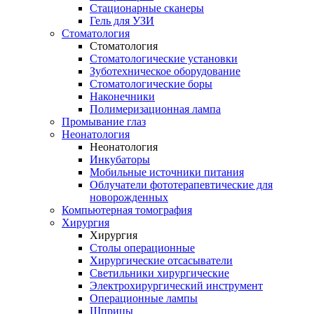
Стационарные сканеры
Гель для УЗИ
Стоматология
Стоматология
Стоматологические установки
Зуботехническое оборудование
Стоматологические боры
Наконечники
Полимеризационная лампа
Промывание глаз
Неонатология
Неонатология
Инкубаторы
Мобильные источники питания
Облучатели фототерапевтические для
новорожденных
Компьютерная томография
Хирургия
Хирургия
Столы операционные
Хирургические отсасыватели
Светильники хирургические
Электрохирургический инструмент
Операционные лампы
Шприцы