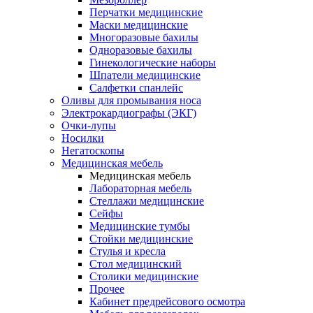
Перчатки медицинские
Маски медицинские
Многоразовые бахилы
Одноразовые бахилы
Гинекологические наборы
Шпатели медицинские
Салфетки спанлейс
Оливы для промывания носа
Электрокардиографы (ЭКГ)
Очки-лупы
Носилки
Негатоскопы
Медицинская мебель
Медицинская мебель
Лабораторная мебель
Стеллажи медицинские
Сейфы
Медицинские тумбы
Стойки медицинские
Cтулья и кресла
Стол медицинский
Столики медицинские
Прочее
Кабинет предрейсового осмотра