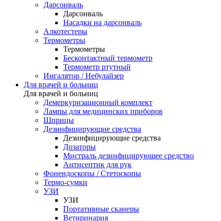
Дарсонваль
Дарсонваль
Насадки на дарсонваль
Алкотестеры
Термометры
Термометры
Бесконтактный термометр
Термометр ртутный
Ингалятор / Небулайзер
Для врачей и больниц
Для врачей и больниц
Демеркуризационный комплект
Лампы для медицинских приборов
Шприцы
Дезинфицирующие средства
Дезинфицирующие средства
Дозаторы
Мистраль дезинфицирующее средство
Антисептик для рук
Фонендоскопы / Стетоскопы
Термо-сумки
УЗИ
УЗИ
Портативные сканеры
Ветиринария