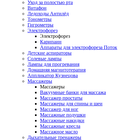
Уход за полостью рта
Витафон
Ледоходы Антилёд
Тонометры
Гигрометры
Электрофорез
Электрофорез
Карипаин
Аппараты для электрофореза Поток
Детские аспираторы
Солевые лампы
Лампы для прогревания
Домашняя магнитотерапия
Аппликатор Кузнецова
Массажеры
Массажеры
Вакуумные банки для массажа
Массажер простаты
Массажеры для спины и шеи
Массажер для ног
Массажные подушки
Массажные накидки
Массажные кресла
Массажное масло
Дыхательные тренажеры