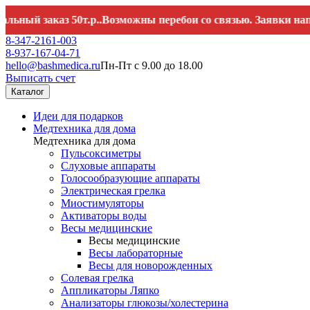
заказ 50т.р..Возможны перебои со связью. Заявки направля
8-347-2161-003
8-937-167-04-71
hello@bashmedica.ru
Пн-Пт с 9.00 до 18.00
Выписать счет
Каталог
Идеи для подарков
Медтехника для дома
Медтехника для дома
Пульсоксиметры
Слуховые аппараты
Голосообразующие аппараты
Электрическая грелка
Миостимуляторы
Активаторы воды
Весы медицинские
Весы медицинские
Весы лабораторные
Весы для новорожденных
Солевая грелка
Аппликаторы Ляпко
Анализаторы глюкозы/холестерина