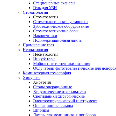
Стационарные сканеры
Гель для УЗИ
Стоматология
Стоматология
Стоматологические установки
Зуботехническое оборудование
Стоматологические боры
Наконечники
Полимеризационная лампа
Промывание глаз
Неонатология
Неонатология
Инкубаторы
Мобильные источники питания
Облучатели фототерапевтические для новор
Компьютерная томография
Хирургия
Хирургия
Столы операционные
Хирургические отсасыватели
Светильники хирургические
Электрохирургический инструмент
Операционные лампы
Шприцы
Лампы для медицинских приборов