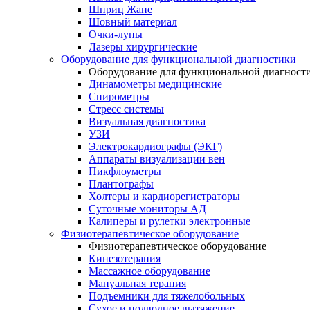
Шприц Жане
Шовный материал
Очки-лупы
Лазеры хирургические
Оборудование для функциональной диагностики
Оборудование для функциональной диагност
Динамометры медицинские
Спирометры
Стресс системы
Визуальная диагностика
УЗИ
Электрокардиографы (ЭКГ)
Аппараты визуализации вен
Пикфлоуметры
Плантографы
Холтеры и кардиорегистраторы
Суточные мониторы АД
Калиперы и рулетки электронные
Физиотерапевтическое оборудование
Физиотерапевтическое оборудование
Кинезотерапия
Массажное оборудование
Мануальная терапия
Подъемники для тяжелобольных
Сухое и подводное вытяжение