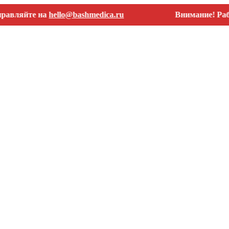
йте на
hello@bashmedica.ru
Внимание! Работаем 