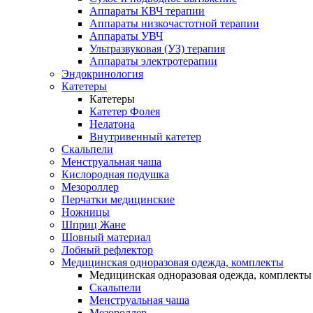
Аппараты КВЧ терапии
Аппараты низкочастотной терапии
Аппараты УВЧ
Ультразвуковая (УЗ) терапия
Аппараты электротерапии
Эндокринология
Катетеры
Катетеры
Катетер Фолея
Нелатона
Внутривенный катетер
Скальпели
Менструальная чаша
Кислородная подушка
Мезороллер
Перчатки медицинские
Ножницы
Шприц Жане
Шовный материал
Лобный рефлектор
Медицинская одноразовая одежда, комплекты
Медицинская одноразовая одежда, комплекты
Скальпели
Менструальная чаша
Мезороллер