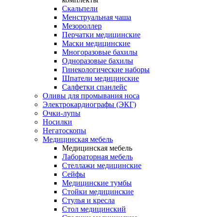
Скальпели
Менструальная чаша
Мезороллер
Перчатки медицинские
Маски медицинские
Многоразовые бахилы
Одноразовые бахилы
Гинекологические наборы
Шпатели медицинские
Салфетки спанлейс
Оливы для промывания носа
Электрокардиографы (ЭКГ)
Очки-лупы
Носилки
Негатоскопы
Медицинская мебель
Медицинская мебель
Лабораторная мебель
Стеллажи медицинские
Сейфы
Медицинские тумбы
Стойки медицинские
Cтулья и кресла
Стол медицинский