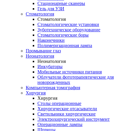
Стационарные сканеры
Гель для УЗИ
Стоматология
Стоматология
Стоматологические установки
Зуботехническое оборудование
Стоматологические боры
Наконечники
Полимеризационная лампа
Промывание глаз
Неонатология
Неонатология
Инкубаторы
Мобильные источники питания
Облучатели фототерапевтические для
новорожденных
Компьютерная томография
Хирургия
Хирургия
Столы операционные
Хирургические отсасыватели
Светильники хирургические
Электрохирургический инструмент
Операционные лампы
Шприцы