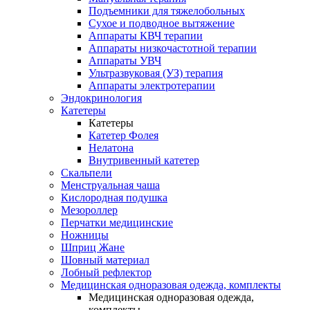
Подъемники для тяжелобольных
Сухое и подводное вытяжение
Аппараты КВЧ терапии
Аппараты низкочастотной терапии
Аппараты УВЧ
Ультразвуковая (УЗ) терапия
Аппараты электротерапии
Эндокринология
Катетеры
Катетеры
Катетер Фолея
Нелатона
Внутривенный катетер
Скальпели
Менструальная чаша
Кислородная подушка
Мезороллер
Перчатки медицинские
Ножницы
Шприц Жане
Шовный материал
Лобный рефлектор
Медицинская одноразовая одежда, комплекты
Медицинская одноразовая одежда,
комплекты