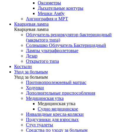
Оксиметры
Дыхательные контуры
Мешки Амбу
Ангиография и МРТ
Кварцевая лампа
Кварцевая лампа
Облучатель рециркулятор бактерицидный
(закрытого типа)
Солнышко Облучатель Бактерицидный
Лампы ультрафиолетовые
Дезар
Открытого типа
Костыли
Уход за больным
Уход за больным
Противопролежневый матрас
Ходунки
Дополнительные приспособления
Медицинская утка
Медицинская утка
Судно медицинское
Инвалидные кресла-коляски
Подгузники для взрослых
Стул туалеты
Средства по уходу за больным