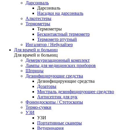
Дарсонваль
Дарсонваль
Насадки на дарсонваль
Алкотестеры
Термометры
Термометры
Бесконтактный термометр
Термометр ртутный
Ингалятор / Небулайзер
Для врачей и больниц
Для врачей и больниц
Демеркуризационный комплект
Лампы для медицинских приборов
Шприцы
Дезинфицирующие средства
Дезинфицирующие средства
Дозаторы
Мистраль дезинфицирующее средство
Антисептик для рук
Фонендоскопы / Стетоскопы
Термо-сумки
УЗИ
УЗИ
Портативные сканеры
Ветиринария