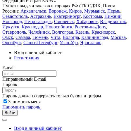
Федерации и стран ЕАЭС.
Пункты выдачи заказов в городах РФ (ТК СДЭК, Почта
России):
Архангельск
,
Воронеж
,
Киров
,
Мурманск
,
Пермь
,
Севастополь
,
Астрахань
,
Екатеринбург
,
Кострома
,
Нижний
Новгород
,
Петрозаводск
,
Смоленск
,
Хабаровск
,
Владивосток
,
Иркутск
,
Краснодар
,
Новосибирск
,
Ростов-на-Дону
,
Ставрополь
,
Челябинск
,
Волгоград
,
Казань
,
Красноярск
,
Омск
,
Самара
,
Тюмень
,
Чита
,
Вологда
,
Калининград
,
Москва
,
Оренбург
,
Санкт-Петербург
,
Улан-Удэ
,
Ярославль
Вход в личный кабинет
Регистрация
E-mail
Неправильный E-mail
Пароль
Пароль должен содержать только буквы и цифры
Запомнить меня
Напомнить пароль
Войти
Вход в личный кабинет