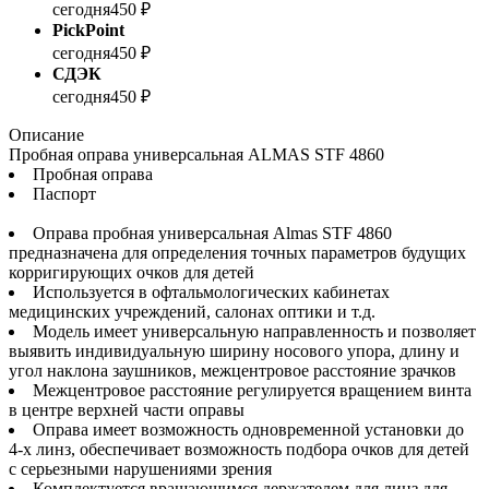
сегодня
450 ₽
PickPoint
сегодня
450 ₽
СДЭК
сегодня
450 ₽
Описание
Пробная оправа универсальная ALMAS STF 4860
Пробная оправа
Паспорт
Оправа пробная универсальная Almas STF 4860
предназначена для определения точных параметров будущих
корригирующих очков для детей
Используется в офтальмологических кабинетах
медицинских учреждений, салонах оптики и т.д.
Модель имеет универсальную направленность и позволяет
выявить индивидуальную ширину носового упора, длину и
угол наклона заушников, межцентровое расстояние зрачков
Межцентровое расстояние регулируется вращением винта
в центре верхней части оправы
Оправа имеет возможность одновременной установки до
4-х линз, обеспечивает возможность подбора очков для детей
с серьезными нарушениями зрения
Комплектуется вращающимся держателем для линз для