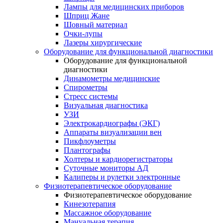
Лампы для медицинских приборов
Шприц Жане
Шовный материал
Очки-лупы
Лазеры хирургические
Оборудование для функциональной диагностики
Оборудование для функциональной
диагностики
Динамометры медицинские
Спирометры
Стресс системы
Визуальная диагностика
УЗИ
Электрокардиографы (ЭКГ)
Аппараты визуализации вен
Пикфлоуметры
Плантографы
Холтеры и кардиорегистраторы
Суточные мониторы АД
Калиперы и рулетки электронные
Физиотерапевтическое оборудование
Физиотерапевтическое оборудование
Кинезотерапия
Массажное оборудование
Мануальная терапия