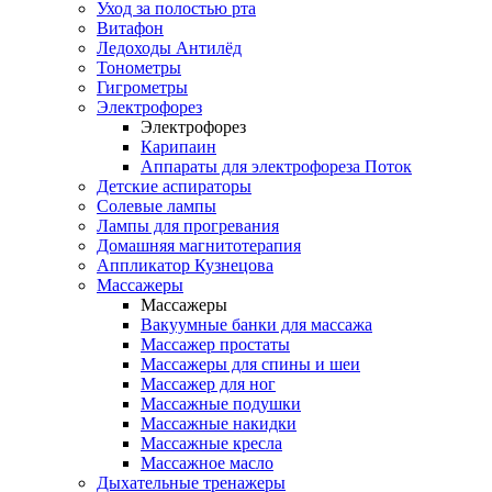
Уход за полостью рта
Витафон
Ледоходы Антилёд
Тонометры
Гигрометры
Электрофорез
Электрофорез
Карипаин
Аппараты для электрофореза Поток
Детские аспираторы
Солевые лампы
Лампы для прогревания
Домашняя магнитотерапия
Аппликатор Кузнецова
Массажеры
Массажеры
Вакуумные банки для массажа
Массажер простаты
Массажеры для спины и шеи
Массажер для ног
Массажные подушки
Массажные накидки
Массажные кресла
Массажное масло
Дыхательные тренажеры