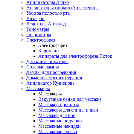
Аппликаторы Ляпко
Анализаторы глюкозы/холестерина
Уход за полостью рта
Витафон
Ледоходы Антилёд
Тонометры
Гигрометры
Электрофорез
Электрофорез
Карипаин
Аппараты для электрофореза Поток
Детские аспираторы
Солевые лампы
Лампы для прогревания
Домашняя магнитотерапия
Аппликатор Кузнецова
Массажеры
Массажеры
Вакуумные банки для массажа
Массажер простаты
Массажеры для спины и шеи
Массажер для ног
Массажные подушки
Массажные накидки
Массажные кресла