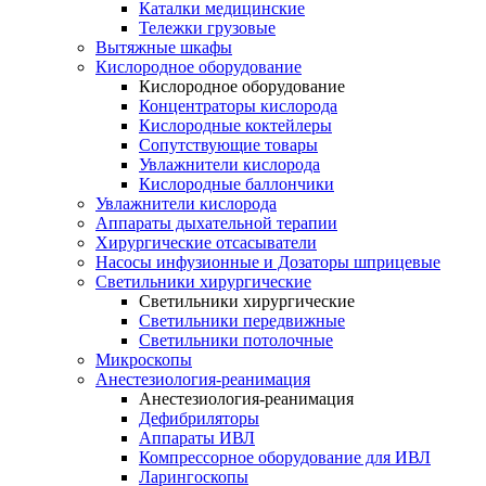
Каталки медицинские
Тележки грузовые
Вытяжные шкафы
Кислородное оборудование
Кислородное оборудование
Концентраторы кислорода
Кислородные коктейлеры
Сопутствующие товары
Увлажнители кислорода
Кислородные баллончики
Увлажнители кислорода
Аппараты дыхательной терапии
Хирургические отсасыватели
Насосы инфузионные и Дозаторы шприцевые
Светильники хирургические
Светильники хирургические
Светильники передвижные
Светильники потолочные
Микроскопы
Анестезиология-реанимация
Анестезиология-реанимация
Дефибриляторы
Аппараты ИВЛ
Компрессорное оборудование для ИВЛ
Ларингоскопы