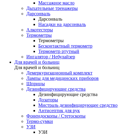
Массажное масло
Дыхательные тренажеры
Дарсонваль
Дарсонваль
Насадки на дарсонваль
Алкотестеры
Термометры
Термометры
Бесконтактный термометр
Термометр ртутный
Ингалятор / Небулайзер
Для врачей и больниц
Для врачей и больниц
Демеркуризационный комплект
Лампы для медицинских приборов
Шприцы
Дезинфицирующие средства
Дезинфицирующие средства
Дозаторы
Мистраль дезинфицирующее средство
Антисептик для рук
Фонендоскопы / Стетоскопы
Термо-сумки
УЗИ
УЗИ