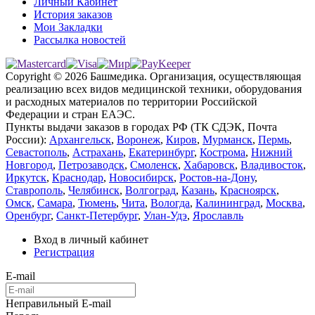
Личный Кабинет
История заказов
Мои Закладки
Рассылка новостей
Copyright © 2026 Башмедика.
Организация, осуществляющая
реализацию всех видов медицинской техники, оборудования
и расходных материалов по территории Российской
Федерации и стран ЕАЭС.
Пункты выдачи заказов в городах РФ (ТК СДЭК, Почта
России):
Архангельск
,
Воронеж
,
Киров
,
Мурманск
,
Пермь
,
Севастополь
,
Астрахань
,
Екатеринбург
,
Кострома
,
Нижний
Новгород
,
Петрозаводск
,
Смоленск
,
Хабаровск
,
Владивосток
,
Иркутск
,
Краснодар
,
Новосибирск
,
Ростов-на-Дону
,
Ставрополь
,
Челябинск
,
Волгоград
,
Казань
,
Красноярск
,
Омск
,
Самара
,
Тюмень
,
Чита
,
Вологда
,
Калининград
,
Москва
,
Оренбург
,
Санкт-Петербург
,
Улан-Удэ
,
Ярославль
Вход в личный кабинет
Регистрация
E-mail
Неправильный E-mail