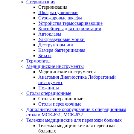
Стерилизация
Стерилизация
Шкафы сушильные
Сухожаровые шкафы
Устройства термосваривающие
Контейнеры для стерилизации
Автоклавы
Ультразвуковые мойки
Деструкторы игл
Камера бактерицидная
Биксы
Термостаты
Медицинские инструменты
Медицинские инструменты
Анатомия Диагностика Лаборатоный
инструмент
Ножницы
Столы операционные
Столы операционные
Столы перевязочные
Дополнительное оборудование к операционным
столам МСК-631, МСК-632
Тележки медицинские для перевозки больных
Тележки медицинские для перевозки
больных