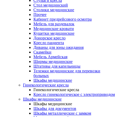
Cтулья и кресла
Стол медицинский
Столики медицинские
Прочее
Кабинет предрейсового осмотра
Мебель для раздевалок
Медицинские кровати
Кушетки медицинские
Донорское кресло
Кресло пациента
Диваны для зоны ожидания
Скамейки
Мебель Армейская
Ширмы медицинские
Штативы для капельницы
Тележки медицинские для перевозки
больных
Шкафы медицинские
Гинекологические кресла
Гинекологические кресла
Кресло гинекологическое с электроприводом
Шкафы медицинские
Шкафы медицинские
Шкафы для документов
Шкафы металлические с замком