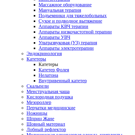
Массажное оборудование
Мануальная терапия
Подъемники для тяжелобольных
Сухое и подводное вытяжение
Аппараты КВЧ терапии
Аппараты низкочастотной терапии
Аппараты УВЧ
Ультразвуковая (УЗ) терапия
Аппараты электротерапии
Эндокринология
Катетеры
Катетеры
Катетер Фолея
Нелатона
Внутривенный катетер
Скальпели
Менструальная чаша
Кислородная подушка
Мезороллер
Перчатки медицинские
Ножницы
Шприц Жане
Шовный материал
Лобный рефлектор
Медицинская одноразовая одежда, комплекты