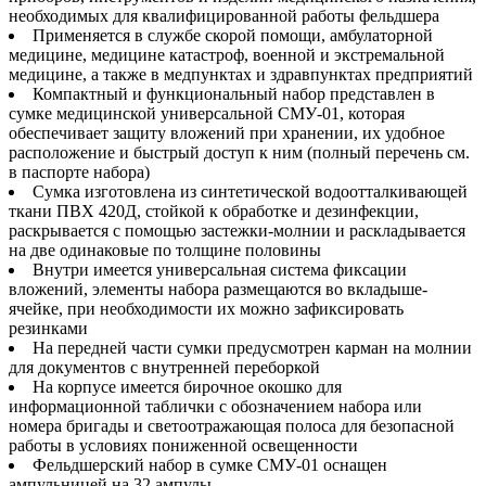
необходимых для квалифицированной работы фельдшера
Применяется в службе скорой помощи, амбулаторной
медицине, медицине катастроф, военной и экстремальной
медицине, а также в медпунктах и здравпунктах предприятий
Компактный и функциональный набор представлен в
сумке медицинской универсальной СМУ-01, которая
обеспечивает защиту вложений при хранении, их удобное
расположение и быстрый доступ к ним (полный перечень см.
в паспорте набора)
Сумка изготовлена из синтетической водоотталкивающей
ткани ПВХ 420Д, стойкой к обработке и дезинфекции,
раскрывается с помощью застежки-молнии и раскладывается
на две одинаковые по толщине половины
Внутри имеется универсальная система фиксации
вложений, элементы набора размещаются во вкладыше-
ячейке, при необходимости их можно зафиксировать
резинками
На передней части сумки предусмотрен карман на молнии
для документов с внутренней переборкой
На корпусе имеется бирочное окошко для
информационной таблички с обозначением набора или
номера бригады и светоотражающая полоса для безопасной
работы в условиях пониженной освещенности
Фельдшерский набор в сумке СМУ-01 оснащен
ампульницей на 32 ампулы