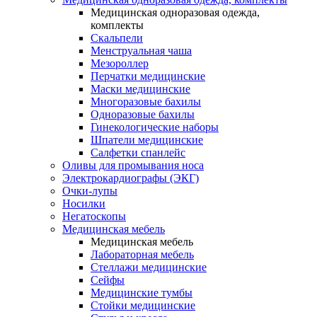
Медицинская одноразовая одежда,
комплекты
Скальпели
Менструальная чаша
Мезороллер
Перчатки медицинские
Маски медицинские
Многоразовые бахилы
Одноразовые бахилы
Гинекологические наборы
Шпатели медицинские
Салфетки спанлейс
Оливы для промывания носа
Электрокардиографы (ЭКГ)
Очки-лупы
Носилки
Негатоскопы
Медицинская мебель
Медицинская мебель
Лабораторная мебель
Стеллажи медицинские
Сейфы
Медицинские тумбы
Стойки медицинские