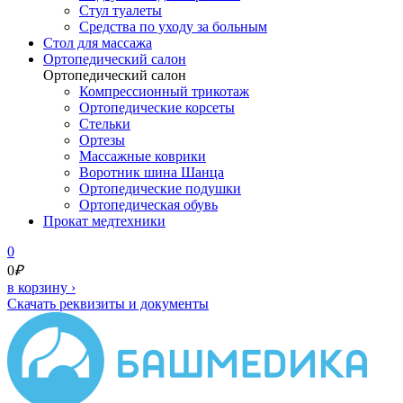
Стул туалеты
Средства по уходу за больным
Cтол для массажа
Ортопедический салон
Ортопедический салон
Компрессионный трикотаж
Ортопедические корсеты
Стельки
Ортезы
Массажные коврики
Воротник шина Шанца
Ортопедические подушки
Ортопедическая обувь
Прокат медтехники
0
0
₽
в корзину
›
Скачать реквизиты и документы