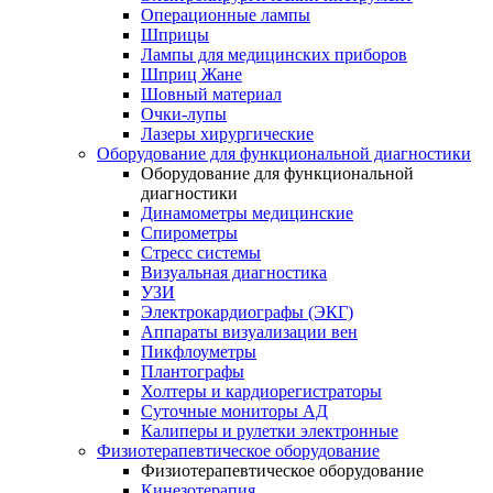
Операционные лампы
Шприцы
Лампы для медицинских приборов
Шприц Жане
Шовный материал
Очки-лупы
Лазеры хирургические
Оборудование для функциональной диагностики
Оборудование для функциональной
диагностики
Динамометры медицинские
Спирометры
Стресс системы
Визуальная диагностика
УЗИ
Электрокардиографы (ЭКГ)
Аппараты визуализации вен
Пикфлоуметры
Плантографы
Холтеры и кардиорегистраторы
Суточные мониторы АД
Калиперы и рулетки электронные
Физиотерапевтическое оборудование
Физиотерапевтическое оборудование
Кинезотерапия