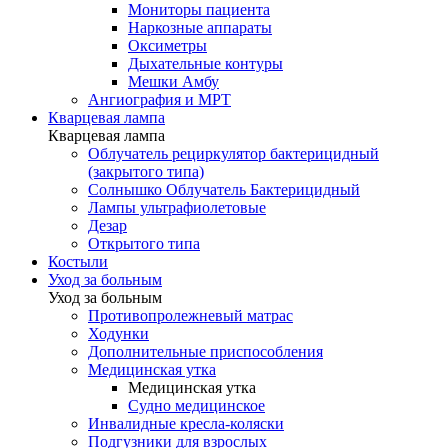
Мониторы пациента
Наркозные аппараты
Оксиметры
Дыхательные контуры
Мешки Амбу
Ангиография и МРТ
Кварцевая лампа
Кварцевая лампа
Облучатель рециркулятор бактерицидный
(закрытого типа)
Солнышко Облучатель Бактерицидный
Лампы ультрафиолетовые
Дезар
Открытого типа
Костыли
Уход за больным
Уход за больным
Противопролежневый матрас
Ходунки
Дополнительные приспособления
Медицинская утка
Медицинская утка
Судно медицинское
Инвалидные кресла-коляски
Подгузники для взрослых