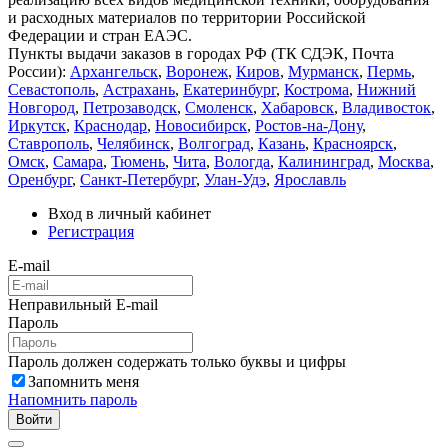
и расходных материалов по территории Российской
Федерации и стран ЕАЭС.
Пункты выдачи заказов в городах РФ (ТК СДЭК, Почта
России):
Архангельск
,
Воронеж
,
Киров
,
Мурманск
,
Пермь
,
Севастополь
,
Астрахань
,
Екатеринбург
,
Кострома
,
Нижний
Новгород
,
Петрозаводск
,
Смоленск
,
Хабаровск
,
Владивосток
,
Иркутск
,
Краснодар
,
Новосибирск
,
Ростов-на-Дону
,
Ставрополь
,
Челябинск
,
Волгоград
,
Казань
,
Красноярск
,
Омск
,
Самара
,
Тюмень
,
Чита
,
Вологда
,
Калининград
,
Москва
,
Оренбург
,
Санкт-Петербург
,
Улан-Удэ
,
Ярославль
Вход в личный кабинет
Регистрация
E-mail
Неправильный E-mail
Пароль
Пароль должен содержать только буквы и цифры
Запомнить меня
Напомнить пароль
Войти