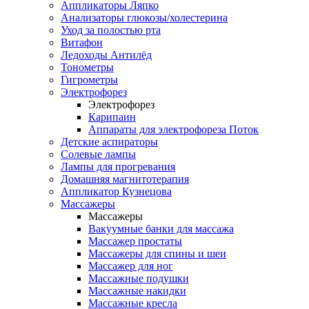
Аппликаторы Ляпко
Анализаторы глюкозы/холестерина
Уход за полостью рта
Витафон
Ледоходы Антилёд
Тонометры
Гигрометры
Электрофорез
Электрофорез
Карипаин
Аппараты для электрофореза Поток
Детские аспираторы
Солевые лампы
Лампы для прогревания
Домашняя магнитотерапия
Аппликатор Кузнецова
Массажеры
Массажеры
Вакуумные банки для массажа
Массажер простаты
Массажеры для спины и шеи
Массажер для ног
Массажные подушки
Массажные накидки
Массажные кресла