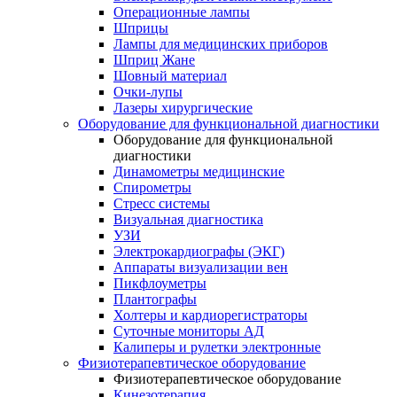
Операционные лампы
Шприцы
Лампы для медицинских приборов
Шприц Жане
Шовный материал
Очки-лупы
Лазеры хирургические
Оборудование для функциональной диагностики
Оборудование для функциональной
диагностики
Динамометры медицинские
Спирометры
Стресс системы
Визуальная диагностика
УЗИ
Электрокардиографы (ЭКГ)
Аппараты визуализации вен
Пикфлоуметры
Плантографы
Холтеры и кардиорегистраторы
Суточные мониторы АД
Калиперы и рулетки электронные
Физиотерапевтическое оборудование
Физиотерапевтическое оборудование
Кинезотерапия