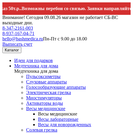
.р..Возможны перебои со связью. Заявки направляйте на
hell
Внимание! Сегодня 09.08.26 магазин не работает СБ-ВС
выходные дни.
8-347-2161-003
8-937-167-04-71
hello@bashmedica.ru
Пн-Пт с 9.00 до 18.00
Выписать счет
Каталог
Идеи для подарков
Медтехника для дома
Медтехника для дома
Пульсоксиметры
Слуховые аппараты
Голосообразующие аппараты
Электрическая грелка
Миостимуляторы
Активаторы воды
Весы медицинские
Весы медицинские
Весы лабораторные
Весы для новорожденных
Солевая грелка