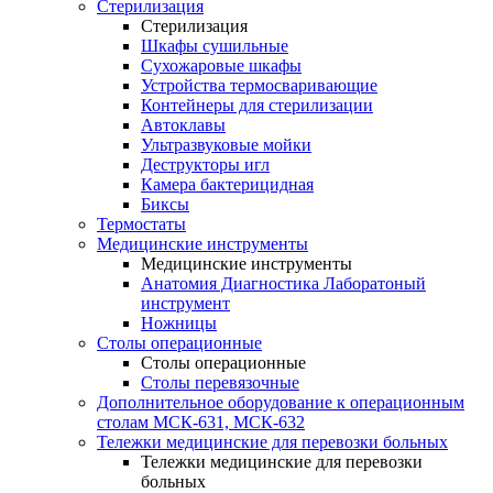
Стерилизация
Стерилизация
Шкафы сушильные
Сухожаровые шкафы
Устройства термосваривающие
Контейнеры для стерилизации
Автоклавы
Ультразвуковые мойки
Деструкторы игл
Камера бактерицидная
Биксы
Термостаты
Медицинские инструменты
Медицинские инструменты
Анатомия Диагностика Лаборатоный
инструмент
Ножницы
Столы операционные
Столы операционные
Столы перевязочные
Дополнительное оборудование к операционным
столам МСК-631, МСК-632
Тележки медицинские для перевозки больных
Тележки медицинские для перевозки
больных