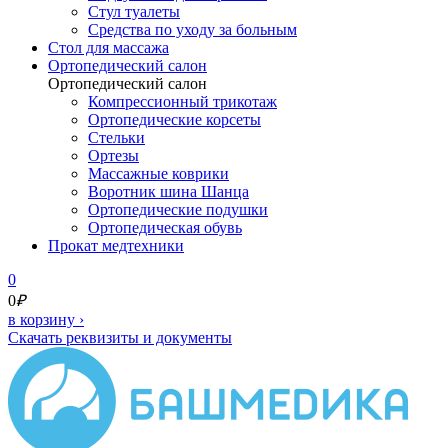
Стул туалеты
Средства по уходу за больным
Cтол для массажа
Ортопедический салон
Ортопедический салон
Компрессионный трикотаж
Ортопедические корсеты
Стельки
Ортезы
Массажные коврики
Воротник шина Шанца
Ортопедические подушки
Ортопедическая обувь
Прокат медтехники
0
0
₽
в корзину
›
Скачать реквизиты и документы