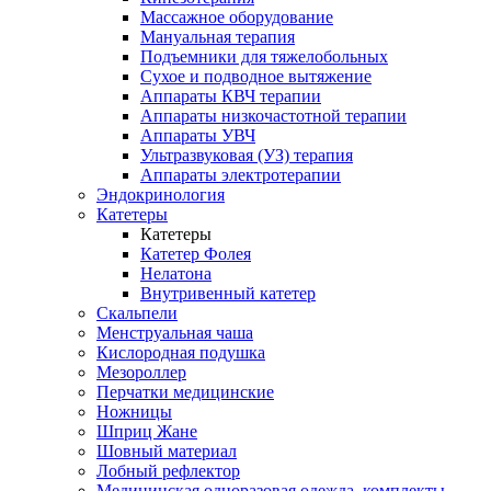
Массажное оборудование
Мануальная терапия
Подъемники для тяжелобольных
Сухое и подводное вытяжение
Аппараты КВЧ терапии
Аппараты низкочастотной терапии
Аппараты УВЧ
Ультразвуковая (УЗ) терапия
Аппараты электротерапии
Эндокринология
Катетеры
Катетеры
Катетер Фолея
Нелатона
Внутривенный катетер
Скальпели
Менструальная чаша
Кислородная подушка
Мезороллер
Перчатки медицинские
Ножницы
Шприц Жане
Шовный материал
Лобный рефлектор
Медицинская одноразовая одежда, комплекты