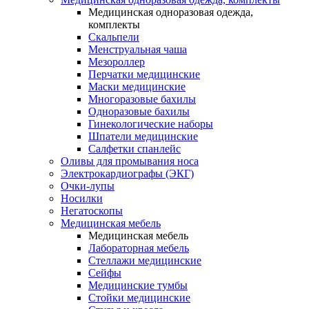
Медицинская одноразовая одежда,
комплекты
Скальпели
Менструальная чаша
Мезороллер
Перчатки медицинские
Маски медицинские
Многоразовые бахилы
Одноразовые бахилы
Гинекологические наборы
Шпатели медицинские
Салфетки спанлейс
Оливы для промывания носа
Электрокардиографы (ЭКГ)
Очки-лупы
Носилки
Негатоскопы
Медицинская мебель
Медицинская мебель
Лабораторная мебель
Стеллажи медицинские
Сейфы
Медицинские тумбы
Стойки медицинские