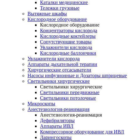
Каталки медицинские
Тележки грузовые
Вытяжные шкафы
Кислородное оборудование
Кислородное оборудование
Концентраторы кислорода
Кислородные коктейлеры
Сопутствующие товары
Увлажнители кислорода
Кислородные баллончики
Увлажнители кислорода
Аппараты дыхательной терапии
Хирургические отсасыватели
Насосы инфузионные и Дозаторы шприцевые
Светильники хирургические
Светильники хирургические
Светильники передвижные
Светильники потолочные
Микроскопы
Анестезиология-реанимация
Анестезиология-реанимация
Дефибриляторы
Аппараты ИВЛ
Компрессорное оборудование для ИВЛ
Ларингоскопы