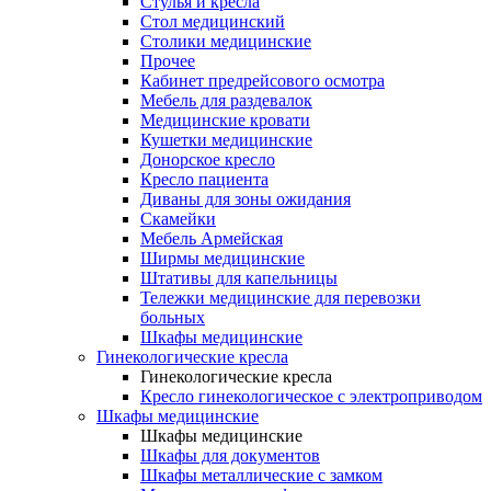
Cтулья и кресла
Стол медицинский
Столики медицинские
Прочее
Кабинет предрейсового осмотра
Мебель для раздевалок
Медицинские кровати
Кушетки медицинские
Донорское кресло
Кресло пациента
Диваны для зоны ожидания
Скамейки
Мебель Армейская
Ширмы медицинские
Штативы для капельницы
Тележки медицинские для перевозки
больных
Шкафы медицинские
Гинекологические кресла
Гинекологические кресла
Кресло гинекологическое с электроприводом
Шкафы медицинские
Шкафы медицинские
Шкафы для документов
Шкафы металлические с замком