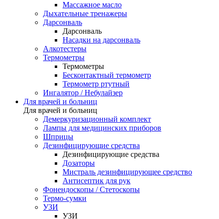
Массажное масло
Дыхательные тренажеры
Дарсонваль
Дарсонваль
Насадки на дарсонваль
Алкотестеры
Термометры
Термометры
Бесконтактный термометр
Термометр ртутный
Ингалятор / Небулайзер
Для врачей и больниц
Для врачей и больниц
Демеркуризационный комплект
Лампы для медицинских приборов
Шприцы
Дезинфицирующие средства
Дезинфицирующие средства
Дозаторы
Мистраль дезинфицирующее средство
Антисептик для рук
Фонендоскопы / Стетоскопы
Термо-сумки
УЗИ
УЗИ