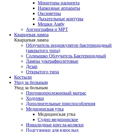
Мониторы пациента
Наркозные аппараты
Оксиметры
Дыхательные контуры
Мешки Амбу
Ангиография и МРТ
Кварцевая лампа
Кварцевая лампа
Облучатель рециркулятор бактерицидный
(закрытого типа)
Солнышко Облучатель Бактерицидный
Лампы ультрафиолетовые
Дезар
Открытого типа
Костыли
Уход за больным
Уход за больным
Противопролежневый матрас
Ходунки
Дополнительные приспособления
Медицинская утка
Медицинская утка
Судно медицинское
Инвалидные кресла-коляски
Подгузники для взрослых