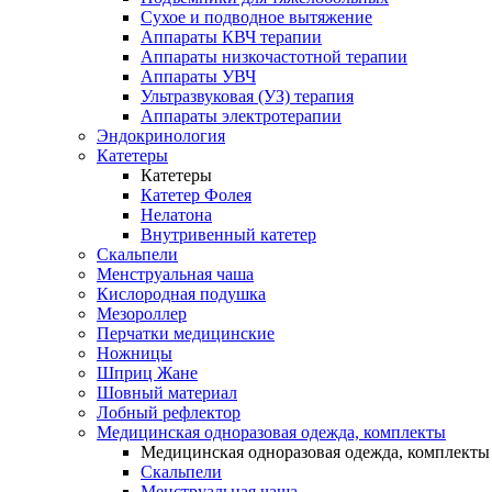
Сухое и подводное вытяжение
Аппараты КВЧ терапии
Аппараты низкочастотной терапии
Аппараты УВЧ
Ультразвуковая (УЗ) терапия
Аппараты электротерапии
Эндокринология
Катетеры
Катетеры
Катетер Фолея
Нелатона
Внутривенный катетер
Скальпели
Менструальная чаша
Кислородная подушка
Мезороллер
Перчатки медицинские
Ножницы
Шприц Жане
Шовный материал
Лобный рефлектор
Медицинская одноразовая одежда, комплекты
Медицинская одноразовая одежда, комплекты
Скальпели
Менструальная чаша