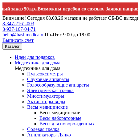
каз 50т.р..Возможны перебои со связью. Заявки направляйте
Внимание! Сегодня 08.08.26 магазин не работает СБ-ВС выход
8-347-2161-003
8-937-167-04-71
hello@bashmedica.ru
Пн-Пт с 9.00 до 18.00
Выписать счет
Каталог
Идеи для подарков
Медтехника для дома
Медтехника для дома
Пульсоксиметры
Слуховые аппараты
Голосообразующие аппараты
Электрическая грелка
Миостимуляторы
Активаторы воды
Весы медицинские
Весы медицинские
Весы лабораторные
Весы для новорожденных
Солевая грелка
Аппликаторы Ляпко