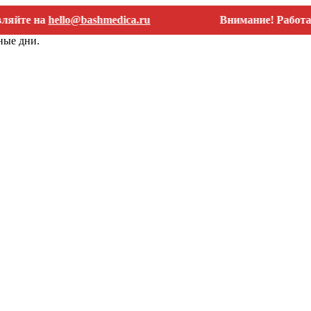
 на
hello@bashmedica.ru
Внимание! Работаем тол
ные дни.