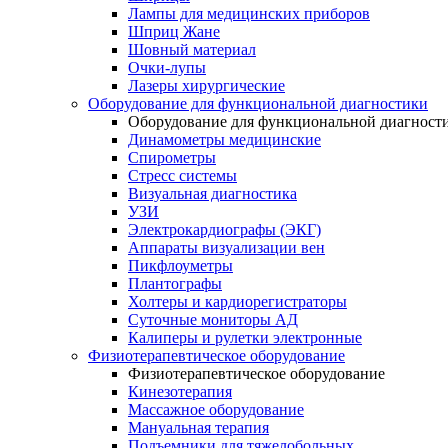
Лампы для медицинских приборов
Шприц Жане
Шовный материал
Очки-лупы
Лазеры хирургические
Оборудование для функциональной диагностики
Оборудование для функциональной диагност
Динамометры медицинские
Спирометры
Стресс системы
Визуальная диагностика
УЗИ
Электрокардиографы (ЭКГ)
Аппараты визуализации вен
Пикфлоуметры
Плантографы
Холтеры и кардиорегистраторы
Суточные мониторы АД
Калиперы и рулетки электронные
Физиотерапевтическое оборудование
Физиотерапевтическое оборудование
Кинезотерапия
Массажное оборудование
Мануальная терапия
Подъемники для тяжелобольных