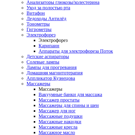
Анализаторы глюкозы/холестерина
Уход за полостью рта
Витафон
Ледоходы Антилёд
Тонометры
Гигрометры
Электрофорез
Электрофорез
Карипаин
Аппараты для электрофореза Поток
Детские аспираторы
Солевые лампы
Лампы для прогревания
Домашняя магнитотерапия
Аппликатор Кузнецова
Массажеры
Массажеры
Вакуумные банки для массажа
Массажер простаты
Массажеры для спины и шеи
Массажер для ног
Массажные подушки
Массажные накидки
Массажные кресла
Массажное масло