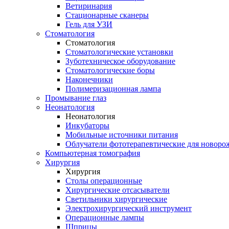
Ветиринария
Стационарные сканеры
Гель для УЗИ
Стоматология
Стоматология
Стоматологические установки
Зуботехническое оборудование
Стоматологические боры
Наконечники
Полимеризационная лампа
Промывание глаз
Неонатология
Неонатология
Инкубаторы
Мобильные источники питания
Облучатели фототерапевтические для новор
Компьютерная томография
Хирургия
Хирургия
Столы операционные
Хирургические отсасыватели
Светильники хирургические
Электрохирургический инструмент
Операционные лампы
Шприцы