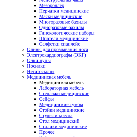
Мезороллер
Перчатки медицинские
Маски медицинские
Многоразовые бахилы
Одноразовые бахилы
Гинекологические наборы
Шпатели медицинские
Салфетки спанлейс
Оливы для промывания носа
Электрокардиографы (ЭКГ)
Очки-лупы
Носилки
Негатоскопы
Медицинская мебель
Медицинская мебель
Лабораторная мебель
Стеллажи медицинские
Сейфы
Медицинские тумбы
Стойки медицинские
Cтулья и кресла
Стол медицинский
Столики медицинские
Прочее