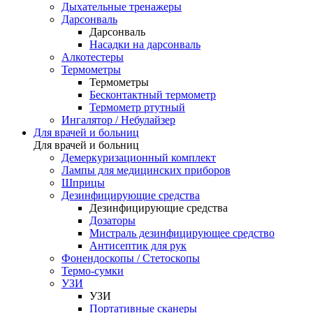
Дыхательные тренажеры
Дарсонваль
Дарсонваль
Насадки на дарсонваль
Алкотестеры
Термометры
Термометры
Бесконтактный термометр
Термометр ртутный
Ингалятор / Небулайзер
Для врачей и больниц
Для врачей и больниц
Демеркуризационный комплект
Лампы для медицинских приборов
Шприцы
Дезинфицирующие средства
Дезинфицирующие средства
Дозаторы
Мистраль дезинфицирующее средство
Антисептик для рук
Фонендоскопы / Стетоскопы
Термо-сумки
УЗИ
УЗИ
Портативные сканеры