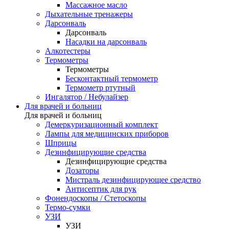
Массажное масло
Дыхательные тренажеры
Дарсонваль
Дарсонваль
Насадки на дарсонваль
Алкотестеры
Термометры
Термометры
Бесконтактный термометр
Термометр ртутный
Ингалятор / Небулайзер
Для врачей и больниц
Для врачей и больниц
Демеркуризационный комплект
Лампы для медицинских приборов
Шприцы
Дезинфицирующие средства
Дезинфицирующие средства
Дозаторы
Мистраль дезинфицирующее средство
Антисептик для рук
Фонендоскопы / Стетоскопы
Термо-сумки
УЗИ
УЗИ