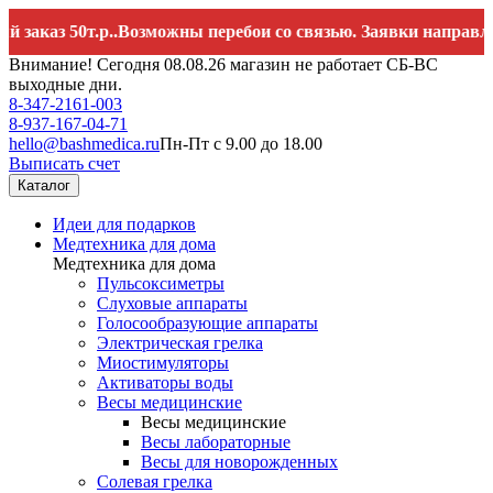
з 50т.р..Возможны перебои со связью. Заявки направляйте н
Внимание! Сегодня 08.08.26 магазин не работает СБ-ВС
выходные дни.
8-347-2161-003
8-937-167-04-71
hello@bashmedica.ru
Пн-Пт с 9.00 до 18.00
Выписать счет
Каталог
Идеи для подарков
Медтехника для дома
Медтехника для дома
Пульсоксиметры
Слуховые аппараты
Голосообразующие аппараты
Электрическая грелка
Миостимуляторы
Активаторы воды
Весы медицинские
Весы медицинские
Весы лабораторные
Весы для новорожденных
Солевая грелка