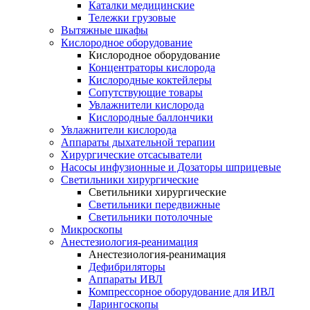
Каталки медицинские
Тележки грузовые
Вытяжные шкафы
Кислородное оборудование
Кислородное оборудование
Концентраторы кислорода
Кислородные коктейлеры
Сопутствующие товары
Увлажнители кислорода
Кислородные баллончики
Увлажнители кислорода
Аппараты дыхательной терапии
Хирургические отсасыватели
Насосы инфузионные и Дозаторы шприцевые
Светильники хирургические
Светильники хирургические
Светильники передвижные
Светильники потолочные
Микроскопы
Анестезиология-реанимация
Анестезиология-реанимация
Дефибриляторы
Аппараты ИВЛ
Компрессорное оборудование для ИВЛ
Ларингоскопы