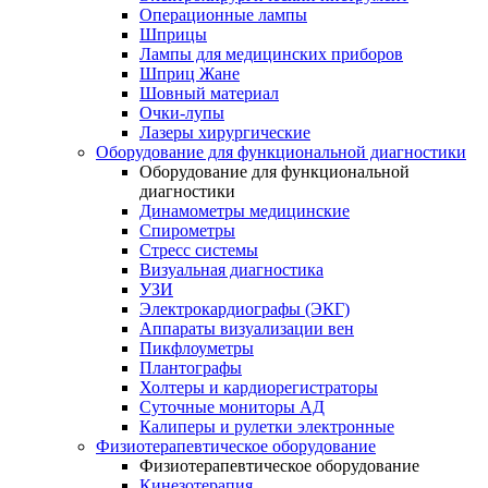
Операционные лампы
Шприцы
Лампы для медицинских приборов
Шприц Жане
Шовный материал
Очки-лупы
Лазеры хирургические
Оборудование для функциональной диагностики
Оборудование для функциональной
диагностики
Динамометры медицинские
Спирометры
Стресс системы
Визуальная диагностика
УЗИ
Электрокардиографы (ЭКГ)
Аппараты визуализации вен
Пикфлоуметры
Плантографы
Холтеры и кардиорегистраторы
Суточные мониторы АД
Калиперы и рулетки электронные
Физиотерапевтическое оборудование
Физиотерапевтическое оборудование
Кинезотерапия