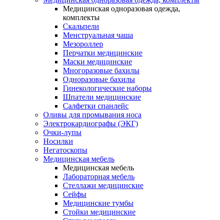
Медицинская одноразовая одежда,
комплекты
Скальпели
Менструальная чаша
Мезороллер
Перчатки медицинские
Маски медицинские
Многоразовые бахилы
Одноразовые бахилы
Гинекологические наборы
Шпатели медицинские
Салфетки спанлейс
Оливы для промывания носа
Электрокардиографы (ЭКГ)
Очки-лупы
Носилки
Негатоскопы
Медицинская мебель
Медицинская мебель
Лабораторная мебель
Стеллажи медицинские
Сейфы
Медицинские тумбы
Стойки медицинские