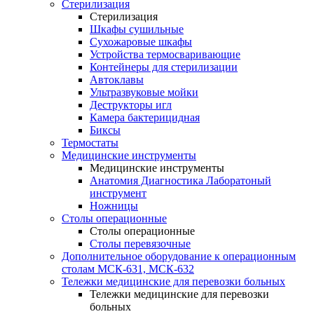
Стерилизация
Стерилизация
Шкафы сушильные
Сухожаровые шкафы
Устройства термосваривающие
Контейнеры для стерилизации
Автоклавы
Ультразвуковые мойки
Деструкторы игл
Камера бактерицидная
Биксы
Термостаты
Медицинские инструменты
Медицинские инструменты
Анатомия Диагностика Лаборатоный
инструмент
Ножницы
Столы операционные
Столы операционные
Столы перевязочные
Дополнительное оборудование к операционным
столам МСК-631, МСК-632
Тележки медицинские для перевозки больных
Тележки медицинские для перевозки
больных