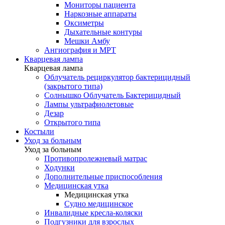
Мониторы пациента
Наркозные аппараты
Оксиметры
Дыхательные контуры
Мешки Амбу
Ангиография и МРТ
Кварцевая лампа
Кварцевая лампа
Облучатель рециркулятор бактерицидный
(закрытого типа)
Солнышко Облучатель Бактерицидный
Лампы ультрафиолетовые
Дезар
Открытого типа
Костыли
Уход за больным
Уход за больным
Противопролежневый матрас
Ходунки
Дополнительные приспособления
Медицинская утка
Медицинская утка
Судно медицинское
Инвалидные кресла-коляски
Подгузники для взрослых