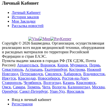
Личный Кабинет
Личный Кабинет
История заказов
Мои Закладки
Рассылка новостей
Copyright © 2026 Башмедика.
Организация, осуществляющая
реализацию всех видов медицинской техники, оборудования
и расходных материалов по территории Российской
Федерации и стран ЕАЭС.
Пункты выдачи заказов в городах РФ (ТК СДЭК, Почта
России):
Архангельск
,
Воронеж
,
Киров
,
Мурманск
,
Пермь
,
Севастополь
,
Астрахань
,
Екатеринбург
,
Кострома
,
Нижний
Новгород
,
Петрозаводск
,
Смоленск
,
Хабаровск
,
Владивосток
,
Иркутск
,
Краснодар
,
Новосибирск
,
Ростов-на-Дону
,
Ставрополь
,
Челябинск
,
Волгоград
,
Казань
,
Красноярск
,
Омск
,
Самара
,
Тюмень
,
Чита
,
Вологда
,
Калининград
,
Москва
,
Оренбург
,
Санкт-Петербург
,
Улан-Удэ
,
Ярославль
Вход в личный кабинет
Регистрация