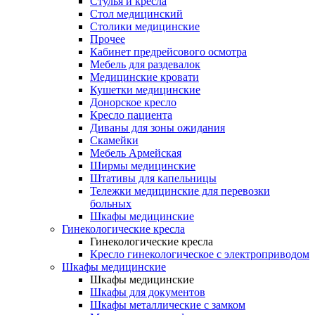
Cтулья и кресла
Стол медицинский
Столики медицинские
Прочее
Кабинет предрейсового осмотра
Мебель для раздевалок
Медицинские кровати
Кушетки медицинские
Донорское кресло
Кресло пациента
Диваны для зоны ожидания
Скамейки
Мебель Армейская
Ширмы медицинские
Штативы для капельницы
Тележки медицинские для перевозки
больных
Шкафы медицинские
Гинекологические кресла
Гинекологические кресла
Кресло гинекологическое с электроприводом
Шкафы медицинские
Шкафы медицинские
Шкафы для документов
Шкафы металлические с замком