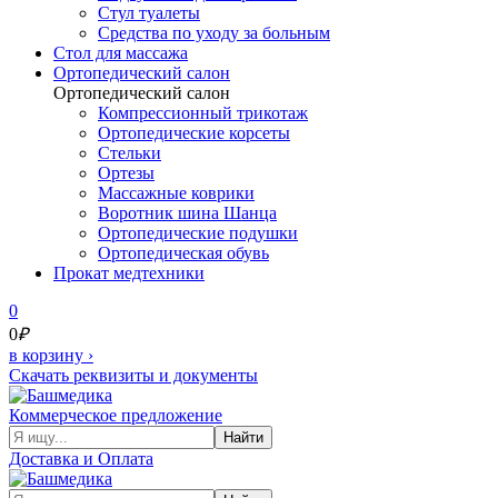
Стул туалеты
Средства по уходу за больным
Cтол для массажа
Ортопедический салон
Ортопедический салон
Компрессионный трикотаж
Ортопедические корсеты
Стельки
Ортезы
Массажные коврики
Воротник шина Шанца
Ортопедические подушки
Ортопедическая обувь
Прокат медтехники
0
0
₽
в корзину
›
Скачать реквизиты и документы
Коммерческое предложение
Найти
Доставка и Оплата