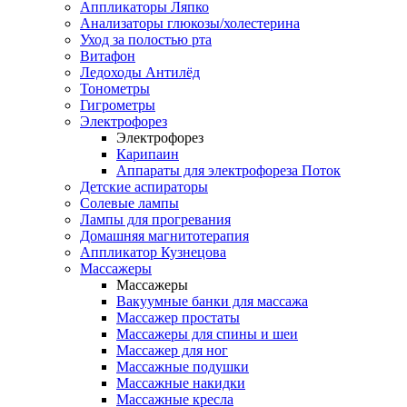
Аппликаторы Ляпко
Анализаторы глюкозы/холестерина
Уход за полостью рта
Витафон
Ледоходы Антилёд
Тонометры
Гигрометры
Электрофорез
Электрофорез
Карипаин
Аппараты для электрофореза Поток
Детские аспираторы
Солевые лампы
Лампы для прогревания
Домашняя магнитотерапия
Аппликатор Кузнецова
Массажеры
Массажеры
Вакуумные банки для массажа
Массажер простаты
Массажеры для спины и шеи
Массажер для ног
Массажные подушки
Массажные накидки
Массажные кресла