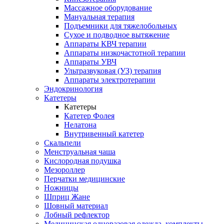
Массажное оборудование
Мануальная терапия
Подъемники для тяжелобольных
Сухое и подводное вытяжение
Аппараты КВЧ терапии
Аппараты низкочастотной терапии
Аппараты УВЧ
Ультразвуковая (УЗ) терапия
Аппараты электротерапии
Эндокринология
Катетеры
Катетеры
Катетер Фолея
Нелатона
Внутривенный катетер
Скальпели
Менструальная чаша
Кислородная подушка
Мезороллер
Перчатки медицинские
Ножницы
Шприц Жане
Шовный материал
Лобный рефлектор
Медицинская одноразовая одежда, комплекты