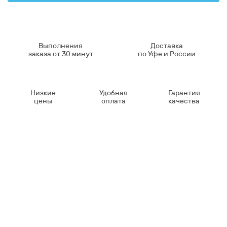
Выполнения
Доставка
заказа от 30 минут
по Уфе и России
Низкие
Удобная
Гарантия
цены
оплата
качества
Контакты
8-347-2161-003
8-937-16-70-471
Пн-Пт с 9:00 до 18:00
hello@bashmedica.ru
Доставка и Оплата ›
Склад:
г. Уфа, Юбилейная 14/1
перейти ›
Дополнительно
Реквизиты
Политика конфиденциальности