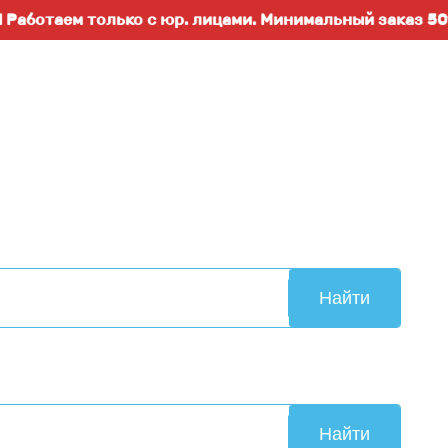
ем только с юр. лицами. Минимальный заказ 50т.р..Во
Найти
Найти