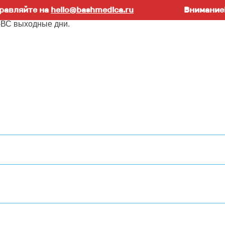
те на
hello@bashmedica.ru
Внимание! Работа
-ВС выходные дни.