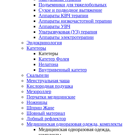
Подъемники для тяжелобольных
Сухое и подводное вытяжение
Аппараты КВЧ терапии
Аппараты низкочастотной терапии
Аппараты УВЧ
Ультразвуковая (УЗ) терапия
Аппараты электротерапии
Эндокринология
Катетеры
Катетеры
Катетер Фолея
Нелатона
Внутривенный катетер
Скальпели
Менструальная чаша
Кислородная подушка
Мезороллер
Перчатки медицинские
Ножницы
Шприц Жане
Шовный материал
Лобный рефлектор
Медицинская одноразовая одежда, комплекты
Медицинская одноразовая одежда,
комплекты