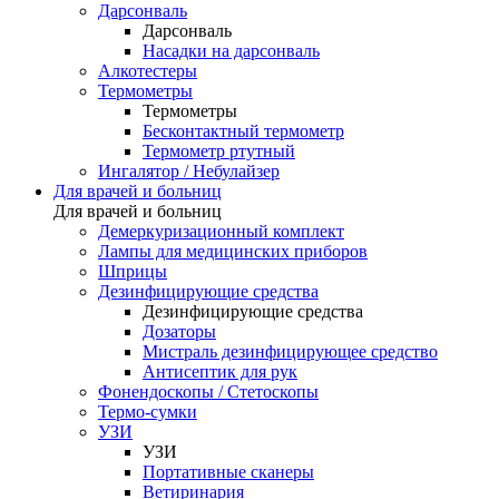
Дарсонваль
Дарсонваль
Насадки на дарсонваль
Алкотестеры
Термометры
Термометры
Бесконтактный термометр
Термометр ртутный
Ингалятор / Небулайзер
Для врачей и больниц
Для врачей и больниц
Демеркуризационный комплект
Лампы для медицинских приборов
Шприцы
Дезинфицирующие средства
Дезинфицирующие средства
Дозаторы
Мистраль дезинфицирующее средство
Антисептик для рук
Фонендоскопы / Стетоскопы
Термо-сумки
УЗИ
УЗИ
Портативные сканеры
Ветиринария