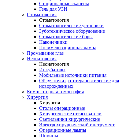
Стационарные сканеры
Гель для УЗИ
Стоматология
Стоматология
Стоматологические установки
Зуботехническое оборудование
Стоматологические боры
Наконечники
Полимеризационная лампа
Промывание глаз
Неонатология
Неонатология
Инкубаторы
Мобильные источники питания
Облучатели фототерапевтические для
новорожденных
Компьютерная томография
Хирургия
Хирургия
Столы операционные
Хирургические отсасыватели
Светильники хирургические
Электрохирургический инструмент
Операционные лампы
Шприцы