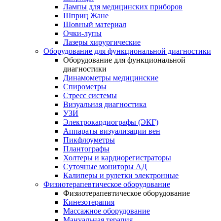
Лампы для медицинских приборов
Шприц Жане
Шовный материал
Очки-лупы
Лазеры хирургические
Оборудование для функциональной диагностики
Оборудование для функциональной
диагностики
Динамометры медицинские
Спирометры
Стресс системы
Визуальная диагностика
УЗИ
Электрокардиографы (ЭКГ)
Аппараты визуализации вен
Пикфлоуметры
Плантографы
Холтеры и кардиорегистраторы
Суточные мониторы АД
Калиперы и рулетки электронные
Физиотерапевтическое оборудование
Физиотерапевтическое оборудование
Кинезотерапия
Массажное оборудование
Мануальная терапия