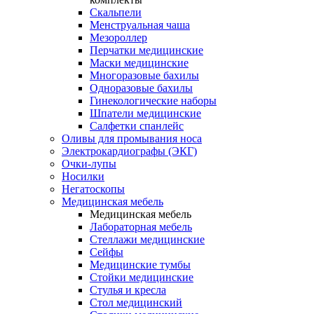
Скальпели
Менструальная чаша
Мезороллер
Перчатки медицинские
Маски медицинские
Многоразовые бахилы
Одноразовые бахилы
Гинекологические наборы
Шпатели медицинские
Салфетки спанлейс
Оливы для промывания носа
Электрокардиографы (ЭКГ)
Очки-лупы
Носилки
Негатоскопы
Медицинская мебель
Медицинская мебель
Лабораторная мебель
Стеллажи медицинские
Сейфы
Медицинские тумбы
Стойки медицинские
Cтулья и кресла
Стол медицинский