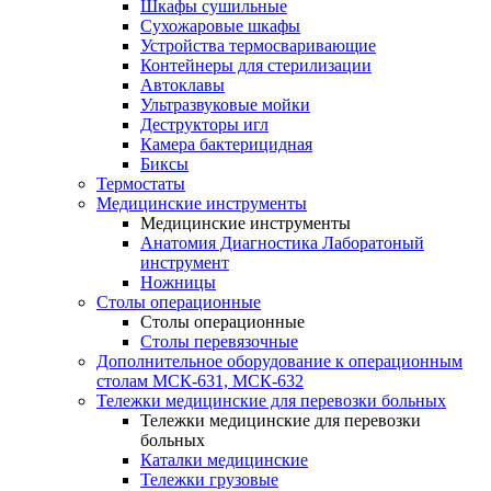
Шкафы сушильные
Сухожаровые шкафы
Устройства термосваривающие
Контейнеры для стерилизации
Автоклавы
Ультразвуковые мойки
Деструкторы игл
Камера бактерицидная
Биксы
Термостаты
Медицинские инструменты
Медицинские инструменты
Анатомия Диагностика Лаборатоный
инструмент
Ножницы
Столы операционные
Столы операционные
Столы перевязочные
Дополнительное оборудование к операционным
столам МСК-631, МСК-632
Тележки медицинские для перевозки больных
Тележки медицинские для перевозки
больных
Каталки медицинские
Тележки грузовые