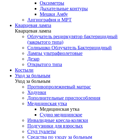
Оксиметры
Дыхательные контуры
Мешки Амбу
Ангиография и МРТ
Кварцевая лампа
Кварцевая лампа
Облучатель рециркулятор бактерицидный
(закрытого типа)
Солнышко Облучатель Бактерицидный
Лампы ультрафиолетовые
Дезар
Открытого типа
Костыли
Уход за больным
Уход за больным
Противопролежневый матрас
Ходунки
Дополнительные приспособления
Медицинская утка
Медицинская утка
Судно медицинское
Инвалидные кресла-коляски
Подгузники для взрослых
Стул туалеты
Средства по уходу за больным