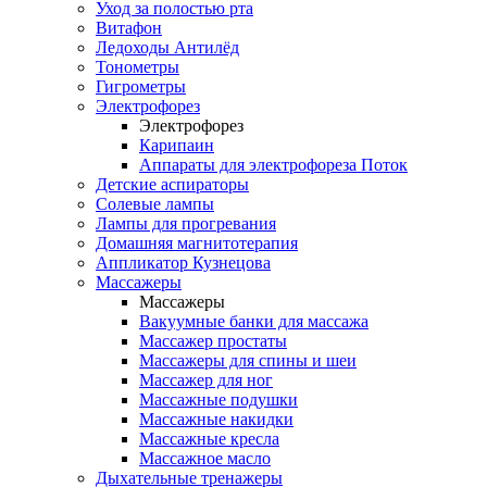
Уход за полостью рта
Витафон
Ледоходы Антилёд
Тонометры
Гигрометры
Электрофорез
Электрофорез
Карипаин
Аппараты для электрофореза Поток
Детские аспираторы
Солевые лампы
Лампы для прогревания
Домашняя магнитотерапия
Аппликатор Кузнецова
Массажеры
Массажеры
Вакуумные банки для массажа
Массажер простаты
Массажеры для спины и шеи
Массажер для ног
Массажные подушки
Массажные накидки
Массажные кресла
Массажное масло
Дыхательные тренажеры