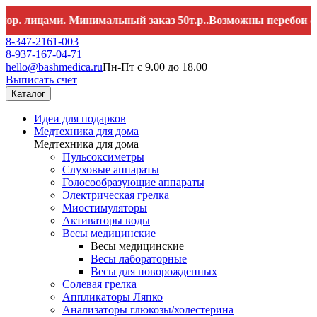
цами. Минимальный заказ 50т.р..Возможны перебои со связью
8-347-2161-003
8-937-167-04-71
hello@bashmedica.ru
Пн-Пт с 9.00 до 18.00
Выписать счет
Каталог
Идеи для подарков
Медтехника для дома
Медтехника для дома
Пульсоксиметры
Слуховые аппараты
Голосообразующие аппараты
Электрическая грелка
Миостимуляторы
Активаторы воды
Весы медицинские
Весы медицинские
Весы лабораторные
Весы для новорожденных
Солевая грелка
Аппликаторы Ляпко
Анализаторы глюкозы/холестерина