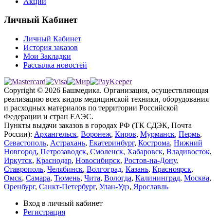
Акции
Личный Кабинет
Личный Кабинет
История заказов
Мои Закладки
Рассылка новостей
Copyright © 2026 Башмедика.
Организация, осуществляющая
реализацию всех видов медицинской техники, оборудования
и расходных материалов по территории Российской
Федерации и стран ЕАЭС.
Пункты выдачи заказов в городах РФ (ТК СДЭК, Почта
России):
Архангельск
,
Воронеж
,
Киров
,
Мурманск
,
Пермь
,
Севастополь
,
Астрахань
,
Екатеринбург
,
Кострома
,
Нижний
Новгород
,
Петрозаводск
,
Смоленск
,
Хабаровск
,
Владивосток
,
Иркутск
,
Краснодар
,
Новосибирск
,
Ростов-на-Дону
,
Ставрополь
,
Челябинск
,
Волгоград
,
Казань
,
Красноярск
,
Омск
,
Самара
,
Тюмень
,
Чита
,
Вологда
,
Калининград
,
Москва
,
Оренбург
,
Санкт-Петербург
,
Улан-Удэ
,
Ярославль
Вход в личный кабинет
Регистрация