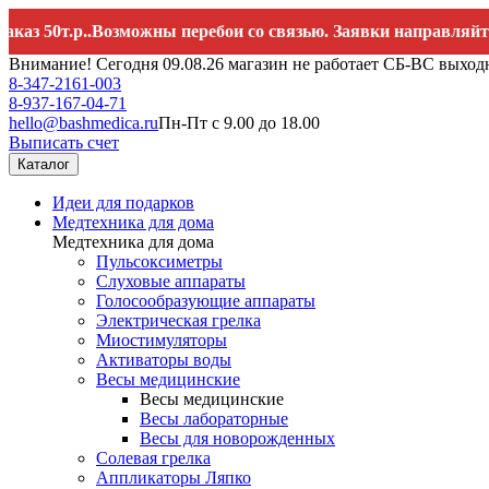
т.р..Возможны перебои со связью. Заявки направляйте на
he
Внимание! Сегодня 09.08.26 магазин не работает СБ-ВС выход
8-347-2161-003
8-937-167-04-71
hello@bashmedica.ru
Пн-Пт с 9.00 до 18.00
Выписать счет
Каталог
Идеи для подарков
Медтехника для дома
Медтехника для дома
Пульсоксиметры
Слуховые аппараты
Голосообразующие аппараты
Электрическая грелка
Миостимуляторы
Активаторы воды
Весы медицинские
Весы медицинские
Весы лабораторные
Весы для новорожденных
Солевая грелка
Аппликаторы Ляпко