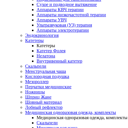
Сухое и подводное вытяжение
Аппараты КВЧ терапии
Аппараты низкочастотной терапии
Аппараты УВЧ
Ультразвуковая (УЗ) терапия
Аппараты электротерапии
Эндокринология
Катетеры
Катетеры
Катетер Фолея
Нелатона
Внутривенный катетер
Скальпели
Менструальная чаша
Кислородная подушка
Мезороллер
Перчатки медицинские
Ножницы
Шприц Жане
Шовный материал
Лобный рефлектор
Медицинская одноразовая одежда, комплекты
Медицинская одноразовая одежда, комплекты
Скальпели
Менструальная чаша