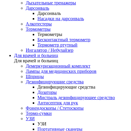
Дыхательные тренажеры
Дарсонваль
Дарсонваль
Насадки на дарсонваль
Алкотестеры
Термометры
Термометры
Бесконтактный термометр
Термометр ртутный
Ингалятор / Небулайзер
Для врачей и больниц
Для врачей и больниц
Демеркуризационный комплект
Лампы для медицинских приборов
Шприцы
Дезинфицирующие средства
Дезинфицирующие средства
Дозаторы
Мистраль дезинфицирующее средство
Антисептик для рук
Фонендоскопы / Стетоскопы
Термо-сумки
УЗИ
УЗИ
Портативные сканеры