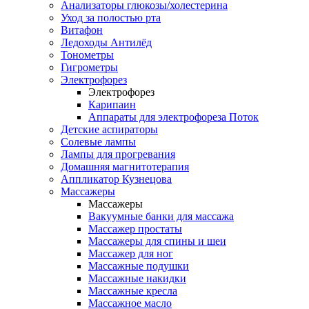
Анализаторы глюкозы/холестерина
Уход за полостью рта
Витафон
Ледоходы Антилёд
Тонометры
Гигрометры
Электрофорез
Электрофорез
Карипаин
Аппараты для электрофореза Поток
Детские аспираторы
Солевые лампы
Лампы для прогревания
Домашняя магнитотерапия
Аппликатор Кузнецова
Массажеры
Массажеры
Вакуумные банки для массажа
Массажер простаты
Массажеры для спины и шеи
Массажер для ног
Массажные подушки
Массажные накидки
Массажные кресла
Массажное масло