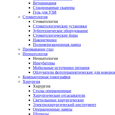
Ветиринария
Стационарные сканеры
Гель для УЗИ
Стоматология
Стоматология
Стоматологические установки
Зуботехническое оборудование
Стоматологические боры
Наконечники
Полимеризационная лампа
Промывание глаз
Неонатология
Неонатология
Инкубаторы
Мобильные источники питания
Облучатели фототерапевтические для новор
Компьютерная томография
Хирургия
Хирургия
Столы операционные
Хирургические отсасыватели
Светильники хирургические
Электрохирургический инструмент
Операционные лампы
Шприцы