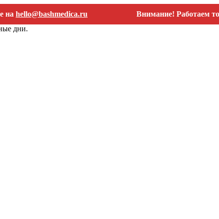
llo@bashmedica.ru
Внимание! Работаем только с 
ные дни.