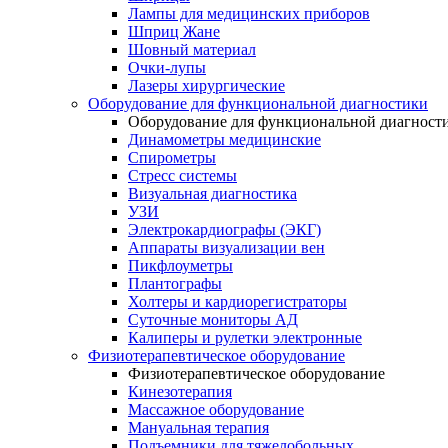
Лампы для медицинских приборов
Шприц Жане
Шовный материал
Очки-лупы
Лазеры хирургические
Оборудование для функциональной диагностики
Оборудование для функциональной диагност
Динамометры медицинские
Спирометры
Стресс системы
Визуальная диагностика
УЗИ
Электрокардиографы (ЭКГ)
Аппараты визуализации вен
Пикфлоуметры
Плантографы
Холтеры и кардиорегистраторы
Суточные мониторы АД
Калиперы и рулетки электронные
Физиотерапевтическое оборудование
Физиотерапевтическое оборудование
Кинезотерапия
Массажное оборудование
Мануальная терапия
Подъемники для тяжелобольных