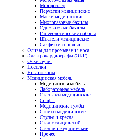
Мезороллер
Перчатки медицинские
Маски медицинские
Многоразовые бахилы
Одноразовые бахилы
Гинекологические наборы
Шпатели медицинские
Салфетки спанлейс
Оливы для промывания носа
Электрокардиографы (ЭКГ)
Очки-лупы
Носилки
Негатоскопы
Медицинская мебель
Медицинская мебель
Лабораторная мебель
Стеллажи медицинские
Сейфы
Медицинские тумбы
Стойки медицинские
Cтулья и кресла
Стол медицинский
Столики медицинские
Прочее