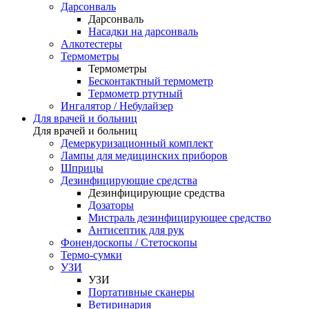
Дарсонваль
Дарсонваль
Насадки на дарсонваль
Алкотестеры
Термометры
Термометры
Бесконтактный термометр
Термометр ртутный
Ингалятор / Небулайзер
Для врачей и больниц
Для врачей и больниц
Демеркуризационный комплект
Лампы для медицинских приборов
Шприцы
Дезинфицирующие средства
Дезинфицирующие средства
Дозаторы
Мистраль дезинфицирующее средство
Антисептик для рук
Фонендоскопы / Стетоскопы
Термо-сумки
УЗИ
УЗИ
Портативные сканеры
Ветиринария