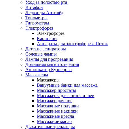
Уход за полостью рта
Витафон
Ледоходы Антилёд
Тонометры
Гигрометры
Электрофорез
Электрофорез
Карипаин
Аппараты для электрофореза Поток
Детские аспираторы
Солевые лампы
Лампы для прогревания
Домашняя магнитотерапия
Аппликатор Кузнецова
Массажеры
Массажеры
Вакуумные банки для массажа
Массажер простаты
Массажеры для спины и шеи
Массажер для ног
Массажные подушки
Массажные накидки
Массажные кресла
Массажное масло
Дыхательные тренажеры