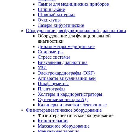
Лампы для медицинских приборов
Шприц Жане
Шовный материал
Очки-лупы
Лазеры хирургические
Оборудование для функциональной диагностики
Оборудование для функциональной
диагностики
Динамометры медицинские
Спирометры
Стресс системы
Визуальная диагностика
УЗИ
Электрокардиографы (ЭКГ)
Аппараты визуализации вен
Пикфлоуметры
Плантографы
Холтеры и кардиорегистраторы
Суточные мониторы АД
Калиперы и рулетки электронные
Физиотерапевтическое оборудование
Физиотерапевтическое оборудование
Кинезотерапия
Массажное оборудование
Мануальная терапия