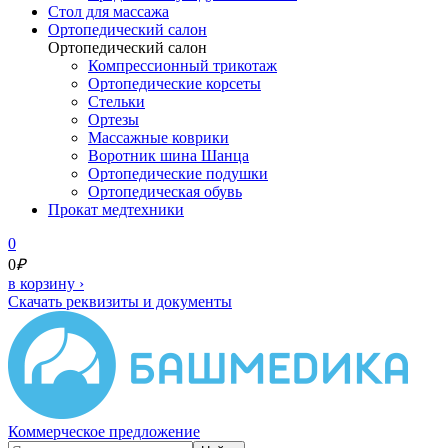
Cтол для массажа
Ортопедический салон
Ортопедический салон
Компрессионный трикотаж
Ортопедические корсеты
Стельки
Ортезы
Массажные коврики
Воротник шина Шанца
Ортопедические подушки
Ортопедическая обувь
Прокат медтехники
0
0
₽
в корзину
›
Скачать реквизиты и документы
Коммерческое предложение