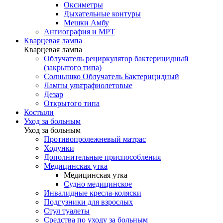
Оксиметры
Дыхательные контуры
Мешки Амбу
Ангиография и МРТ
Кварцевая лампа
Кварцевая лампа
Облучатель рециркулятор бактерицидный
(закрытого типа)
Солнышко Облучатель Бактерицидный
Лампы ультрафиолетовые
Дезар
Открытого типа
Костыли
Уход за больным
Уход за больным
Противопролежневый матрас
Ходунки
Дополнительные приспособления
Медицинская утка
Медицинская утка
Судно медицинское
Инвалидные кресла-коляски
Подгузники для взрослых
Стул туалеты
Средства по уходу за больным