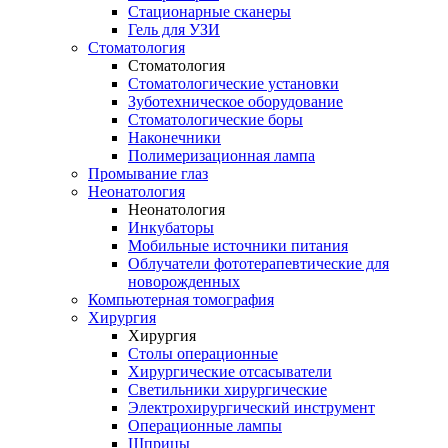
Стационарные сканеры
Гель для УЗИ
Стоматология
Стоматология
Стоматологические установки
Зуботехническое оборудование
Стоматологические боры
Наконечники
Полимеризационная лампа
Промывание глаз
Неонатология
Неонатология
Инкубаторы
Мобильные источники питания
Облучатели фототерапевтические для
новорожденных
Компьютерная томография
Хирургия
Хирургия
Столы операционные
Хирургические отсасыватели
Светильники хирургические
Электрохирургический инструмент
Операционные лампы
Шприцы