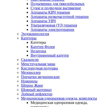
Подъемники для тяжелобольных
Сухое и подводное вытяжение
Аппараты КВЧ терапии
Аппараты низкочастотной терапии
Аппараты УВЧ
Ультразвуковая (УЗ) терапия
Аппараты электротерапии
Эндокринология
Катетеры
Катетеры
Катетер Фолея
Нелатона
Внутривенный катетер
Скальпели
Менструальная чаша
Кислородная подушка
Мезороллер
Перчатки медицинские
Ножницы
Шприц Жане
Шовный материал
Лобный рефлектор
Медицинская одноразовая одежда, комплекты
Медицинская одноразовая одежда,
комплекты