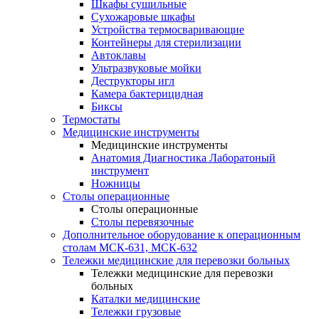
Шкафы сушильные
Сухожаровые шкафы
Устройства термосваривающие
Контейнеры для стерилизации
Автоклавы
Ультразвуковые мойки
Деструкторы игл
Камера бактерицидная
Биксы
Термостаты
Медицинские инструменты
Медицинские инструменты
Анатомия Диагностика Лаборатоный
инструмент
Ножницы
Столы операционные
Столы операционные
Столы перевязочные
Дополнительное оборудование к операционным
столам МСК-631, МСК-632
Тележки медицинские для перевозки больных
Тележки медицинские для перевозки
больных
Каталки медицинские
Тележки грузовые