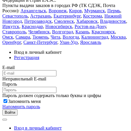
Федерации и стран ЕАЭС.
Пункты выдачи заказов в городах РФ (ТК СДЭК, Почта
России):
Архангельск
,
Воронеж
,
Киров
,
Мурманск
,
Пермь
,
Севастополь
,
Астрахань
,
Екатеринбург
,
Кострома
,
Нижний
Новгород
,
Петрозаводск
,
Смоленск
,
Хабаровск
,
Владивосток
,
Иркутск
,
Краснодар
,
Новосибирск
,
Ростов-на-Дону
,
Ставрополь
,
Челябинск
,
Волгоград
,
Казань
,
Красноярск
,
Омск
,
Самара
,
Тюмень
,
Чита
,
Вологда
,
Калининград
,
Москва
,
Оренбург
,
Санкт-Петербург
,
Улан-Удэ
,
Ярославль
Вход в личный кабинет
Регистрация
E-mail
Неправильный E-mail
Пароль
Пароль должен содержать только буквы и цифры
Запомнить меня
Напомнить пароль
Войти
Вход в личный кабинет