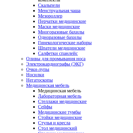
Скальпели
Менструальная чаша
Мезороллер
Перчатки медицинские
Маски медицинские
Многоразовые бахилы
Одноразовые бахилы
Гинекологические наборы
Шпатели медицинские
Салфетки спанлейс
Оливы для промывания носа
Электрокардиографы (ЭКГ)
Очки-лупы
Носилки
Негатоскопы
Медицинская мебель
Медицинская мебель
Лабораторная мебель
Стеллажи медицинские
Сейфы
Медицинские тумбы
Стойки медицинские
Cтулья и кресла
Стол медицинский