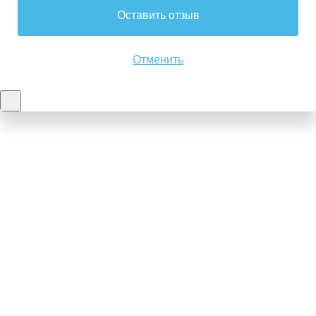
Оставить отзыв
Отменить
Контакты
8-347-2161-003
8-937-16-70-471
Пн-Пт с 9:00 до 18:00
hello@bashmedica.ru
Доставка и Оплата ›
Склад:
г. Уфа, Юбилейная 14/1
перейти ›
Дополнительно
Реквизиты
Политика конфиденциальности
Пользовательское соглашение
Публичная оферта
Вакансии
Каталог товаров