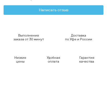
Написать отзыв
Выполнения
Доставка
заказа от 30 минут
по Уфе и России
Низкие
Удобная
Гарантия
цены
оплата
качества
Контакты
8-347-2161-003
8-937-16-70-471
Пн-Пт с 9:00 до 18:00
hello@bashmedica.ru
Доставка и Оплата ›
Склад:
г. Уфа, Юбилейная 14/1
перейти ›