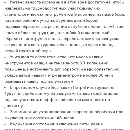
Интенсивность колебаний в этой зоне достаточна, чтобы
извлекать из труднодоступных участков мелких
стоматологических инструментов (например, из пазов бора,
навитых рабочих участков зубных дрильборов)
порошкообразные загрязнения от зубной эмали, пломб, тем
самым облегчая труд при дальнейшей механической
обработке инструментов, т.к. обработанные ультразвуком
загрязнения легко удаляются с помощью ерша или под
струей проточной воды
Учитывая то обстоятельство, что масса мелких
инструментов мала, а интенсивность УЗ-колебаний
повышена, инструменты для обработки надо обязательно
укладывать в чашки Петри диаметром не более 80 мм и
размещать чашку под излучателем
В противном случае (без чашки Петри) инструменты
будут под действием ультразвука «скатываться» из зоны
под излучателем, и эффект обработки может быть не
достигнут
Запоминание устанавливаемого времени обработки при
выключенном состоянии: 48 часов
Индикация состояния: включение сети, режим