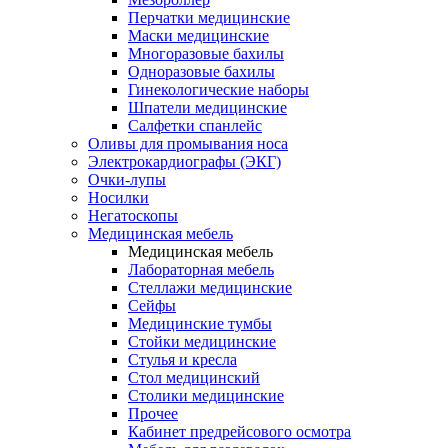
Перчатки медицинские
Маски медицинские
Многоразовые бахилы
Одноразовые бахилы
Гинекологические наборы
Шпатели медицинские
Салфетки спанлейс
Оливы для промывания носа
Электрокардиографы (ЭКГ)
Очки-лупы
Носилки
Негатоскопы
Медицинская мебель
Медицинская мебель
Лабораторная мебель
Стеллажи медицинские
Сейфы
Медицинские тумбы
Стойки медицинские
Cтулья и кресла
Стол медицинский
Столики медицинские
Прочее
Кабинет предрейсового осмотра