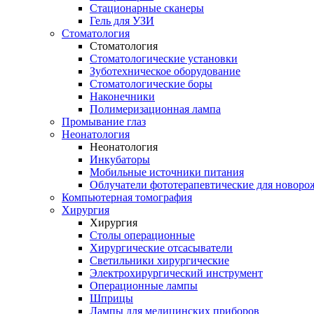
Стационарные сканеры
Гель для УЗИ
Стоматология
Стоматология
Стоматологические установки
Зуботехническое оборудование
Стоматологические боры
Наконечники
Полимеризационная лампа
Промывание глаз
Неонатология
Неонатология
Инкубаторы
Мобильные источники питания
Облучатели фототерапевтические для новор
Компьютерная томография
Хирургия
Хирургия
Столы операционные
Хирургические отсасыватели
Светильники хирургические
Электрохирургический инструмент
Операционные лампы
Шприцы
Лампы для медицинских приборов