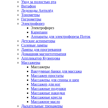
Уход за полостью рта
Витафон
Ледоходы Антилёд
Тонометры
Гигрометры
Электрофорез
Электрофорез
Карипаин
Аппараты для электрофореза Поток
Детские аспираторы
Солевые лампы
Лампы для прогревания
Домашняя магнитотерапия
Аппликатор Кузнецова
Массажеры
Массажеры
Вакуумные банки для массажа
Массажер простаты
Массажеры для спины и шеи
Массажер для ног
Массажные подушки
Массажные накидки
Массажные кресла
Массажное масло
Дыхательные тренажеры