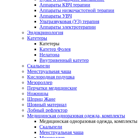
Аппараты КВЧ терапии
Аппараты низкочастотной терапии
Аппараты УВЧ
Ультразвуковая (УЗ) терапия
Аппараты электротерапии
Эндокринология
Катетеры
Катетеры
Катетер Фолея
Нелатона
Внутривенный катетер
Скальпели
Менструальная чаша
Кислородная подушка
Мезороллер
Перчатки медицинские
Ножницы
Шприц Жане
Шовный материал
Лобный рефлектор
Медицинская одноразовая одежда, комплекты
Медицинская одноразовая одежда, комплекты
Скальпели
Менструальная чаша
Мезороллер