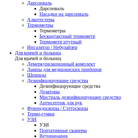
Дарсонваль
Дарсонваль
Насадки на дарсонваль
Алкотестеры
Термометры
Термометры
Бесконтактный термометр
Термометр ртутный
Ингалятор / Небулайзер
Для врачей и больниц
Для врачей и больниц
Демеркуризационный комплект
Лампы для медицинских приборов
Шприцы
Дезинфицирующие средства
Дезинфицирующие средства
Дозаторы
Мистраль дезинфицирующее средство
Антисептик для рук
Фонендоскопы / Стетоскопы
Термо-сумки
УЗИ
УЗИ
Портативные сканеры
Ветиринария