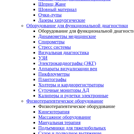
Шприц Жане
Шовный материал
Очки-лупы
Лазеры хирургические
Оборудование для функциональной диагностики
Оборудование для функциональной диагност
Динамометры медицинские
Спирометры
Стресс системы
Визуальная диагностика
УЗИ
Электрокардиографы (ЭКГ)
Аппараты визуализации вен
Пикфлоуметры
Плантографы
Холтеры и кардиорегистраторы
Суточные мониторы АД
Калиперы и рулетки электронные
Физиотерапевтическое оборудование
Физиотерапевтическое оборудование
Кинезотерапия
Массажное оборудование
Мануальная терапия
Подъемники для тяжелобольных
Сухое и подводное вытяжение