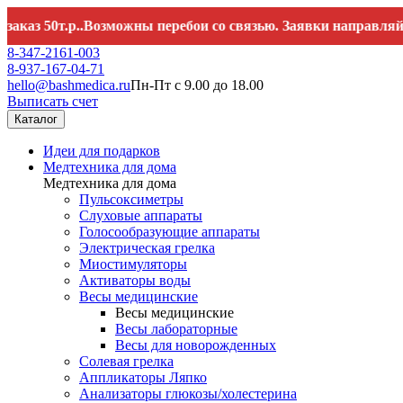
50т.р..Возможны перебои со связью. Заявки направляйте на
8-347-2161-003
8-937-167-04-71
hello@bashmedica.ru
Пн-Пт с 9.00 до 18.00
Выписать счет
Каталог
Идеи для подарков
Медтехника для дома
Медтехника для дома
Пульсоксиметры
Слуховые аппараты
Голосообразующие аппараты
Электрическая грелка
Миостимуляторы
Активаторы воды
Весы медицинские
Весы медицинские
Весы лабораторные
Весы для новорожденных
Солевая грелка
Аппликаторы Ляпко
Анализаторы глюкозы/холестерина