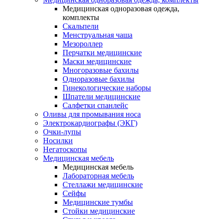
Медицинская одноразовая одежда,
комплекты
Скальпели
Менструальная чаша
Мезороллер
Перчатки медицинские
Маски медицинские
Многоразовые бахилы
Одноразовые бахилы
Гинекологические наборы
Шпатели медицинские
Салфетки спанлейс
Оливы для промывания носа
Электрокардиографы (ЭКГ)
Очки-лупы
Носилки
Негатоскопы
Медицинская мебель
Медицинская мебель
Лабораторная мебель
Стеллажи медицинские
Сейфы
Медицинские тумбы
Стойки медицинские