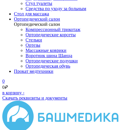
Стул туалеты
Средства по уходу за больным
Cтол для массажа
Ортопедический салон
Ортопедический салон
Компрессионный трикотаж
Ортопедические корсеты
Стельки
Ортезы
Массажные коврики
Воротник шина Шанца
Ортопедические подушки
Ортопедическая обувь
Прокат медтехники
0
0
₽
в корзину
›
Скачать реквизиты и документы