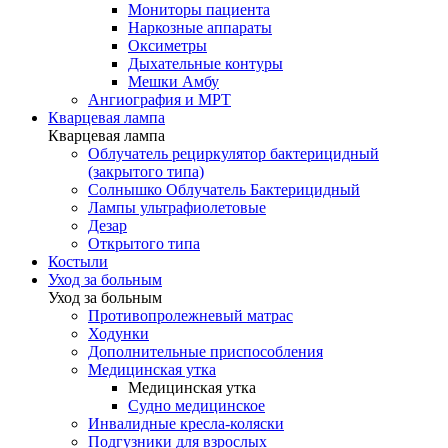
Мониторы пациента
Наркозные аппараты
Оксиметры
Дыхательные контуры
Мешки Амбу
Ангиография и МРТ
Кварцевая лампа
Кварцевая лампа
Облучатель рециркулятор бактерицидный
(закрытого типа)
Солнышко Облучатель Бактерицидный
Лампы ультрафиолетовые
Дезар
Открытого типа
Костыли
Уход за больным
Уход за больным
Противопролежневый матрас
Ходунки
Дополнительные приспособления
Медицинская утка
Медицинская утка
Судно медицинское
Инвалидные кресла-коляски
Подгузники для взрослых