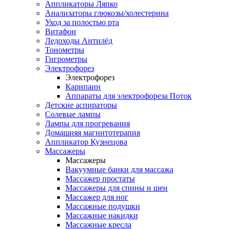
Аппликаторы Ляпко
Анализаторы глюкозы/холестерина
Уход за полостью рта
Витафон
Ледоходы Антилёд
Тонометры
Гигрометры
Электрофорез
Электрофорез
Карипаин
Аппараты для электрофореза Поток
Детские аспираторы
Солевые лампы
Лампы для прогревания
Домашняя магнитотерапия
Аппликатор Кузнецова
Массажеры
Массажеры
Вакуумные банки для массажа
Массажер простаты
Массажеры для спины и шеи
Массажер для ног
Массажные подушки
Массажные накидки
Массажные кресла