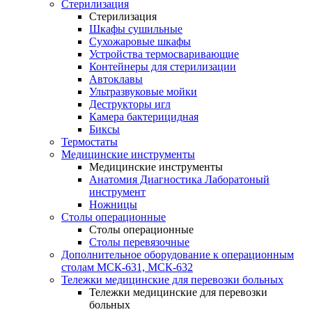
Стерилизация
Стерилизация
Шкафы сушильные
Сухожаровые шкафы
Устройства термосваривающие
Контейнеры для стерилизации
Автоклавы
Ультразвуковые мойки
Деструкторы игл
Камера бактерицидная
Биксы
Термостаты
Медицинские инструменты
Медицинские инструменты
Анатомия Диагностика Лаборатоный
инструмент
Ножницы
Столы операционные
Столы операционные
Столы перевязочные
Дополнительное оборудование к операционным
столам МСК-631, МСК-632
Тележки медицинские для перевозки больных
Тележки медицинские для перевозки
больных