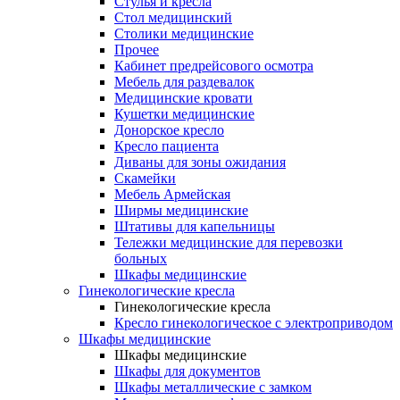
Cтулья и кресла
Стол медицинский
Столики медицинские
Прочее
Кабинет предрейсового осмотра
Мебель для раздевалок
Медицинские кровати
Кушетки медицинские
Донорское кресло
Кресло пациента
Диваны для зоны ожидания
Скамейки
Мебель Армейская
Ширмы медицинские
Штативы для капельницы
Тележки медицинские для перевозки
больных
Шкафы медицинские
Гинекологические кресла
Гинекологические кресла
Кресло гинекологическое с электроприводом
Шкафы медицинские
Шкафы медицинские
Шкафы для документов
Шкафы металлические с замком