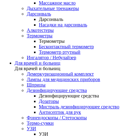
Массажное масло
Дыхательные тренажеры
Дарсонваль
Дарсонваль
Насадки на дарсонваль
Алкотестеры
Термометры
Термометры
Бесконтактный термометр
Термометр ртутный
Ингалятор / Небулайзер
Для врачей и больниц
Для врачей и больниц
Демеркуризационный комплект
Лампы для медицинских приборов
Шприцы
Дезинфицирующие средства
Дезинфицирующие средства
Дозаторы
Мистраль дезинфицирующее средство
Антисептик для рук
Фонендоскопы / Стетоскопы
Термо-сумки
УЗИ
УЗИ