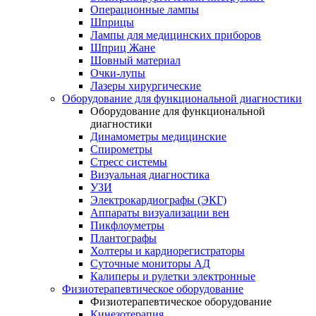
Операционные лампы
Шприцы
Лампы для медицинских приборов
Шприц Жане
Шовный материал
Очки-лупы
Лазеры хирургические
Оборудование для функциональной диагностики
Оборудование для функциональной
диагностики
Динамометры медицинские
Спирометры
Стресс системы
Визуальная диагностика
УЗИ
Электрокардиографы (ЭКГ)
Аппараты визуализации вен
Пикфлоуметры
Плантографы
Холтеры и кардиорегистраторы
Суточные мониторы АД
Калиперы и рулетки электронные
Физиотерапевтическое оборудование
Физиотерапевтическое оборудование
Кинезотерапия