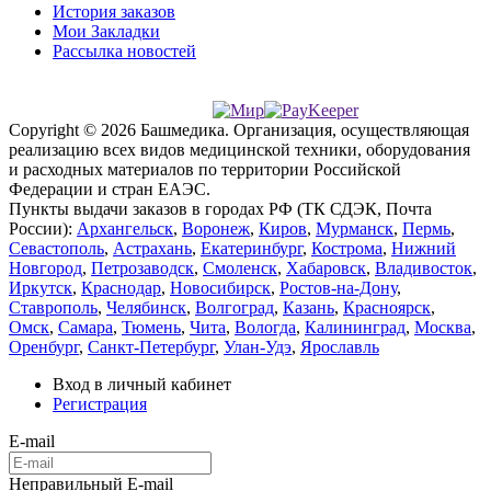
История заказов
Мои Закладки
Рассылка новостей
Copyright © 2026 Башмедика.
Организация, осуществляющая
реализацию всех видов медицинской техники, оборудования
и расходных материалов по территории Российской
Федерации и стран ЕАЭС.
Пункты выдачи заказов в городах РФ (ТК СДЭК, Почта
России):
Архангельск
,
Воронеж
,
Киров
,
Мурманск
,
Пермь
,
Севастополь
,
Астрахань
,
Екатеринбург
,
Кострома
,
Нижний
Новгород
,
Петрозаводск
,
Смоленск
,
Хабаровск
,
Владивосток
,
Иркутск
,
Краснодар
,
Новосибирск
,
Ростов-на-Дону
,
Ставрополь
,
Челябинск
,
Волгоград
,
Казань
,
Красноярск
,
Омск
,
Самара
,
Тюмень
,
Чита
,
Вологда
,
Калининград
,
Москва
,
Оренбург
,
Санкт-Петербург
,
Улан-Удэ
,
Ярославль
Вход в личный кабинет
Регистрация
E-mail
Неправильный E-mail