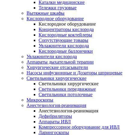
Каталки медицинские
Тележки грузовые
Вытяжные шкафы
Кислородное оборудование
Кислородное оборудование
Концентраторы кислорода
Кислородные коктейлеры
Сопутствующие товары
Увлажнители кислорода
Кислородные баллончики
Увлажнители кислорода
Аппараты дыхательной терапии
Хирургические отсасыватели
Насосы инфузионные и Дозаторы шприцевые
Светильники хирургические
Светильники хирургические
Светильники передвижные
Светильники потолочные
Микроскопы
Анестезиология-реанимация
Анестезиология-реанимация
Дефибриляторы
Аппараты ИВЛ
Компрессорное оборудование для ИВЛ
Ларингоскопы