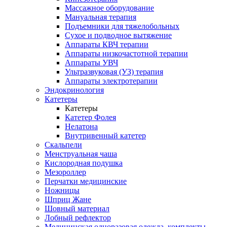
Массажное оборудование
Мануальная терапия
Подъемники для тяжелобольных
Сухое и подводное вытяжение
Аппараты КВЧ терапии
Аппараты низкочастотной терапии
Аппараты УВЧ
Ультразвуковая (УЗ) терапия
Аппараты электротерапии
Эндокринология
Катетеры
Катетеры
Катетер Фолея
Нелатона
Внутривенный катетер
Скальпели
Менструальная чаша
Кислородная подушка
Мезороллер
Перчатки медицинские
Ножницы
Шприц Жане
Шовный материал
Лобный рефлектор
Медицинская одноразовая одежда, комплекты