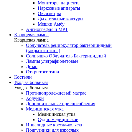
Мониторы пациента
Наркозные аппараты
Оксиметры
Дыхательные контуры
Мешки Амбу
Ангиография и МРТ
Кварцевая лампа
Кварцевая лампа
Облучатель рециркулятор бактерицидный
(закрытого типа)
Солнышко Облучатель Бактерицидный
Лампы ультрафиолетовые
Дезар
Открытого типа
Костыли
Уход за больным
Уход за больным
Противопролежневый матрас
Ходунки
Дополнительные приспособления
Медицинская утка
Медицинская утка
Судно медицинское
Инвалидные кресла-коляски
Подгузники для взрослых