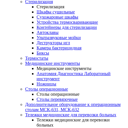
Стерилизация
Стерилизация
Шкафы сушильные
Сухожаровые шкафы
Устройства термосваривающие
Контейнеры для стерилизации
Автоклавы
Ультразвуковые мойки
Деструкторы игл
Камера бактерицидная
Биксы
Термостаты
Медицинские инструменты
Медицинские инструменты
Анатомия Диагностика Лаборатоный
инструмент
Ножницы
Столы операционные
Столы операционные
Столы перевязочные
Дополнительное оборудование к операционным
столам МСК-631, МСК-632
Тележки медицинские для перевозки больных
Тележки медицинские для перевозки
больных