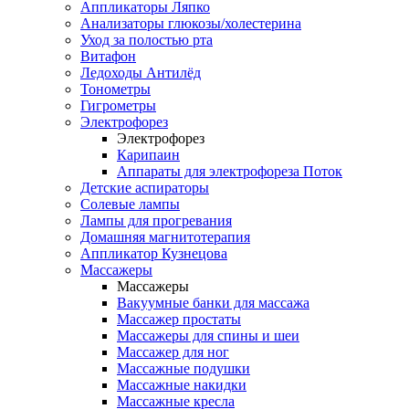
Аппликаторы Ляпко
Анализаторы глюкозы/холестерина
Уход за полостью рта
Витафон
Ледоходы Антилёд
Тонометры
Гигрометры
Электрофорез
Электрофорез
Карипаин
Аппараты для электрофореза Поток
Детские аспираторы
Солевые лампы
Лампы для прогревания
Домашняя магнитотерапия
Аппликатор Кузнецова
Массажеры
Массажеры
Вакуумные банки для массажа
Массажер простаты
Массажеры для спины и шеи
Массажер для ног
Массажные подушки
Массажные накидки
Массажные кресла