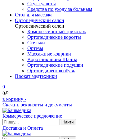
Стул туалеты
Средства по уходу за больным
Cтол для массажа
Ортопедический салон
Ортопедический салон
Компрессионный трикотаж
Ортопедические корсеты
Стельки
Ортезы
Массажные коврики
Воротник шина Шанца
Ортопедические подушки
Ортопедическая обувь
Прокат медтехники
0
0
₽
в корзину
›
Скачать реквизиты и документы
Коммерческое предложение
Найти
Доставка и Оплата