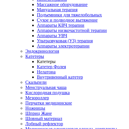
Массажное оборудование
Мануальная терапия
Подъемники для тяжелобольных
Сухое и подводное вытяжение
Аппараты КВЧ терапии
Аппараты низкочастотной терапии
Аппараты УВЧ
Ультразвуковая (УЗ) терапия
Аппараты электротерапии
Эндокринология
Катетеры
Катетеры
Катетер Фолея
Нелатона
Внутривенный катетер
Скальпели
Менструальная чаша
Кислородная подушка
Мезороллер
Перчатки медицинские
Ножницы
Шприц Жане
Шовный материал
Лобный рефлектор
Медицинская одноразовая одежда, комплекты