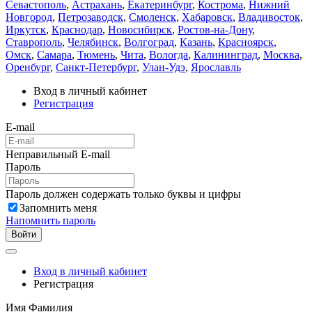
Севастополь
,
Астрахань
,
Екатеринбург
,
Кострома
,
Нижний
Новгород
,
Петрозаводск
,
Смоленск
,
Хабаровск
,
Владивосток
,
Иркутск
,
Краснодар
,
Новосибирск
,
Ростов-на-Дону
,
Ставрополь
,
Челябинск
,
Волгоград
,
Казань
,
Красноярск
,
Омск
,
Самара
,
Тюмень
,
Чита
,
Вологда
,
Калининград
,
Москва
,
Оренбург
,
Санкт-Петербург
,
Улан-Удэ
,
Ярославль
Вход в личный кабинет
Регистрация
E-mail
Неправильный E-mail
Пароль
Пароль должен содержать только буквы и цифры
Запомнить меня
Напомнить пароль
Войти
Вход в личный кабинет
Регистрация
Имя Фамилия