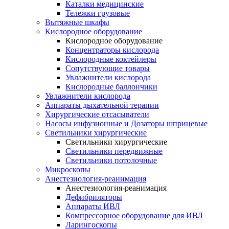
Каталки медицинские
Тележки грузовые
Вытяжные шкафы
Кислородное оборудование
Кислородное оборудование
Концентраторы кислорода
Кислородные коктейлеры
Сопутствующие товары
Увлажнители кислорода
Кислородные баллончики
Увлажнители кислорода
Аппараты дыхательной терапии
Хирургические отсасыватели
Насосы инфузионные и Дозаторы шприцевые
Светильники хирургические
Светильники хирургические
Светильники передвижные
Светильники потолочные
Микроскопы
Анестезиология-реанимация
Анестезиология-реанимация
Дефибриляторы
Аппараты ИВЛ
Компрессорное оборудование для ИВЛ
Ларингоскопы