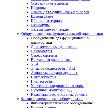
Операционные лампы
Шприцы
Лампы для медицинских приборов
Шприц Жане
Шовный материал
Очки-лупы
Лазеры хирургические
Оборудование для функциональной диагностики
Оборудование для функциональной
диагностики
Динамометры медицинские
Спирометры
Стресс системы
Визуальная диагностика
УЗИ
Электрокардиографы (ЭКГ)
Аппараты визуализации вен
Пикфлоуметры
Плантографы
Холтеры и кардиорегистраторы
Суточные мониторы АД
Калиперы и рулетки электронные
Физиотерапевтическое оборудование
Физиотерапевтическое оборудование
Кинезотерапия