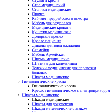
Cтулья и кресла
Стол медицинский
Столики медицинские
Прочее
Кабинет предрейсового осмотра
Мебель для раздевалок
Медицинские кровати
Кушетки медицинские
Донорское кресло
Кресло пациента
Диваны для зоны ожидания
Скамейки
Мебель Армейская
Ширмы медицинские
Штативы для капельницы
Тележки медицинские для перевозки
больных
Шкафы медицинские
Гинекологические кресла
Гинекологические кресла
Кресло гинекологическое с электроприводом
Шкафы медицинские
Шкафы медицинские
Шкафы для документов
Шкафы металлические с замком