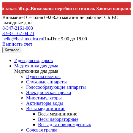
з 50т.р..Возможны перебои со связью. Заявки направляйте 
Внимание! Сегодня 09.08.26 магазин не работает СБ-ВС
выходные дни.
8-347-2161-003
8-937-167-04-71
hello@bashmedica.ru
Пн-Пт с 9.00 до 18.00
Выписать счет
Каталог
Идеи для подарков
Медтехника для дома
Медтехника для дома
Пульсоксиметры
Слуховые аппараты
Голосообразующие аппараты
Электрическая грелка
Миостимуляторы
Активаторы воды
Весы медицинские
Весы медицинские
Весы лабораторные
Весы для новорожденных
Солевая грелка