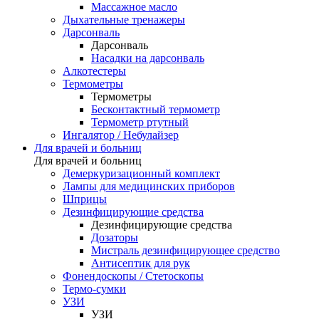
Массажное масло
Дыхательные тренажеры
Дарсонваль
Дарсонваль
Насадки на дарсонваль
Алкотестеры
Термометры
Термометры
Бесконтактный термометр
Термометр ртутный
Ингалятор / Небулайзер
Для врачей и больниц
Для врачей и больниц
Демеркуризационный комплект
Лампы для медицинских приборов
Шприцы
Дезинфицирующие средства
Дезинфицирующие средства
Дозаторы
Мистраль дезинфицирующее средство
Антисептик для рук
Фонендоскопы / Стетоскопы
Термо-сумки
УЗИ
УЗИ