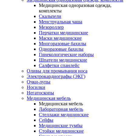
Медицинская одноразовая одежда,
комплекты
Скальпели
Менструальная чаша
Мезороллер
Перчатки медицинские
Маски медицинские
Многоразовые бахилы
Одноразовые бахилы
Гинекологические наборы
Шпатели медицинские
Салфетки спанлейс
Оливы для промывания носа
Электрокардиографы (ЭКГ)
Очки-лупы
Носилки
Негатоскопы
Медицинская мебель
Медицинская мебель
Лабораторная мебель
Стеллажи медицинские
Сейфы
Медицинские тумбы
Стойки медицинские