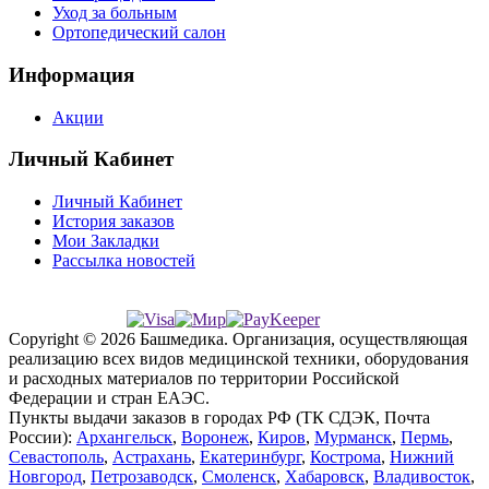
Уход за больным
Ортопедический салон
Информация
Акции
Личный Кабинет
Личный Кабинет
История заказов
Мои Закладки
Рассылка новостей
Copyright © 2026 Башмедика.
Организация, осуществляющая
реализацию всех видов медицинской техники, оборудования
и расходных материалов по территории Российской
Федерации и стран ЕАЭС.
Пункты выдачи заказов в городах РФ (ТК СДЭК, Почта
России):
Архангельск
,
Воронеж
,
Киров
,
Мурманск
,
Пермь
,
Севастополь
,
Астрахань
,
Екатеринбург
,
Кострома
,
Нижний
Новгород
,
Петрозаводск
,
Смоленск
,
Хабаровск
,
Владивосток
,