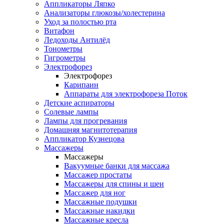
Аппликаторы Ляпко
Анализаторы глюкозы/холестерина
Уход за полостью рта
Витафон
Ледоходы Антилёд
Тонометры
Гигрометры
Электрофорез
Электрофорез
Карипаин
Аппараты для электрофореза Поток
Детские аспираторы
Солевые лампы
Лампы для прогревания
Домашняя магнитотерапия
Аппликатор Кузнецова
Массажеры
Массажеры
Вакуумные банки для массажа
Массажер простаты
Массажеры для спины и шеи
Массажер для ног
Массажные подушки
Массажные накидки
Массажные кресла