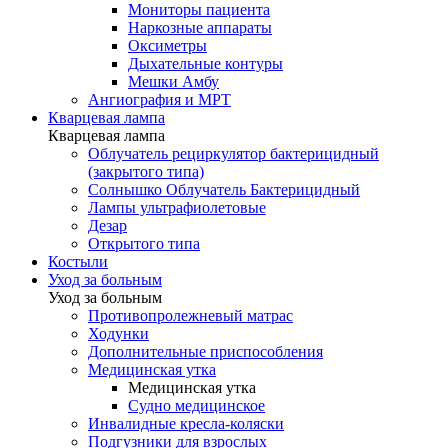
Мониторы пациента
Наркозные аппараты
Оксиметры
Дыхательные контуры
Мешки Амбу
Ангиография и МРТ
Кварцевая лампа
Кварцевая лампа
Облучатель рециркулятор бактерицидный
(закрытого типа)
Солнышко Облучатель Бактерицидный
Лампы ультрафиолетовые
Дезар
Открытого типа
Костыли
Уход за больным
Уход за больным
Противопролежневый матрас
Ходунки
Дополнительные приспособления
Медицинская утка
Медицинская утка
Судно медицинское
Инвалидные кресла-коляски
Подгузники для взрослых