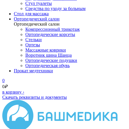
Стул туалеты
Средства по уходу за больным
Cтол для массажа
Ортопедический салон
Ортопедический салон
Компрессионный трикотаж
Ортопедические корсеты
Стельки
Ортезы
Массажные коврики
Воротник шина Шанца
Ортопедические подушки
Ортопедическая обувь
Прокат медтехники
0
0
₽
в корзину
›
Скачать реквизиты и документы