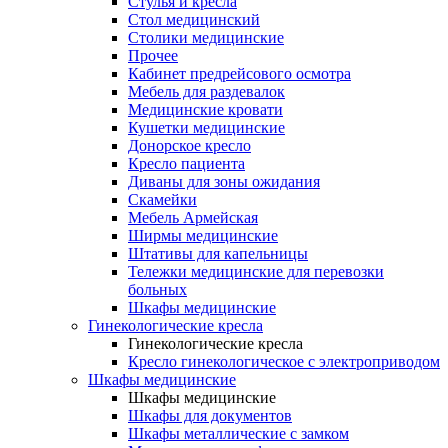
Cтулья и кресла
Стол медицинский
Столики медицинские
Прочее
Кабинет предрейсового осмотра
Мебель для раздевалок
Медицинские кровати
Кушетки медицинские
Донорское кресло
Кресло пациента
Диваны для зоны ожидания
Скамейки
Мебель Армейская
Ширмы медицинские
Штативы для капельницы
Тележки медицинские для перевозки
больных
Шкафы медицинские
Гинекологические кресла
Гинекологические кресла
Кресло гинекологическое с электроприводом
Шкафы медицинские
Шкафы медицинские
Шкафы для документов
Шкафы металлические с замком