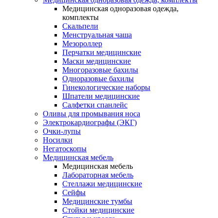
Медицинская одноразовая одежда,
комплекты
Скальпели
Менструальная чаша
Мезороллер
Перчатки медицинские
Маски медицинские
Многоразовые бахилы
Одноразовые бахилы
Гинекологические наборы
Шпатели медицинские
Салфетки спанлейс
Оливы для промывания носа
Электрокардиографы (ЭКГ)
Очки-лупы
Носилки
Негатоскопы
Медицинская мебель
Медицинская мебель
Лабораторная мебель
Стеллажи медицинские
Сейфы
Медицинские тумбы
Стойки медицинские