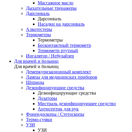
Массажное масло
Дыхательные тренажеры
Дарсонваль
Дарсонваль
Насадки на дарсонваль
Алкотестеры
Термометры
Термометры
Бесконтактный термометр
Термометр ртутный
Ингалятор / Небулайзер
Для врачей и больниц
Для врачей и больниц
Демеркуризационный комплект
Лампы для медицинских приборов
Шприцы
Дезинфицирующие средства
Дезинфицирующие средства
Дозаторы
Мистраль дезинфицирующее средство
Антисептик для рук
Фонендоскопы / Стетоскопы
Термо-сумки
УЗИ
УЗИ