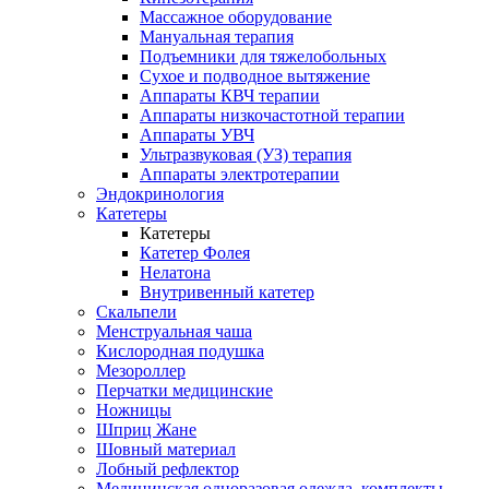
Массажное оборудование
Мануальная терапия
Подъемники для тяжелобольных
Сухое и подводное вытяжение
Аппараты КВЧ терапии
Аппараты низкочастотной терапии
Аппараты УВЧ
Ультразвуковая (УЗ) терапия
Аппараты электротерапии
Эндокринология
Катетеры
Катетеры
Катетер Фолея
Нелатона
Внутривенный катетер
Скальпели
Менструальная чаша
Кислородная подушка
Мезороллер
Перчатки медицинские
Ножницы
Шприц Жане
Шовный материал
Лобный рефлектор
Медицинская одноразовая одежда, комплекты