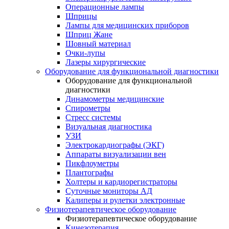
Операционные лампы
Шприцы
Лампы для медицинских приборов
Шприц Жане
Шовный материал
Очки-лупы
Лазеры хирургические
Оборудование для функциональной диагностики
Оборудование для функциональной
диагностики
Динамометры медицинские
Спирометры
Стресс системы
Визуальная диагностика
УЗИ
Электрокардиографы (ЭКГ)
Аппараты визуализации вен
Пикфлоуметры
Плантографы
Холтеры и кардиорегистраторы
Суточные мониторы АД
Калиперы и рулетки электронные
Физиотерапевтическое оборудование
Физиотерапевтическое оборудование
Кинезотерапия