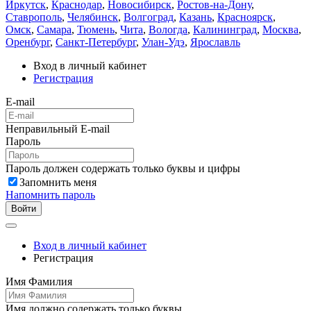
Иркутск
,
Краснодар
,
Новосибирск
,
Ростов-на-Дону
,
Ставрополь
,
Челябинск
,
Волгоград
,
Казань
,
Красноярск
,
Омск
,
Самара
,
Тюмень
,
Чита
,
Вологда
,
Калининград
,
Москва
,
Оренбург
,
Санкт-Петербург
,
Улан-Удэ
,
Ярославль
Вход в личный кабинет
Регистрация
E-mail
Неправильный E-mail
Пароль
Пароль должен содержать только буквы и цифры
Запомнить меня
Напомнить пароль
Войти
Вход в личный кабинет
Регистрация
Имя Фамилия
Имя должно содержать только буквы