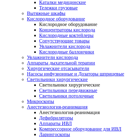
Каталки медицинские
Тележки грузовые
Вытяжные шкафы
Кислородное оборудование
Кислородное оборудование
Концентраторы кислорода
Кислородные коктейлеры
Сопутствующие товары
Увлажнители кислорода
Кислородные баллончики
Увлажнители кислорода
Аппараты дыхательной терапии
Хирургические отсасыватели
Насосы инфузионные и Дозаторы шприцевые
Светильники хирургические
Светильники хирургические
Светильники передвижные
Светильники потолочные
Микроскопы
Анестезиология-реанимация
Анестезиология-реанимация
Дефибриляторы
Аппараты ИВЛ
Компрессорное оборудование для ИВЛ
Ларингоскопы