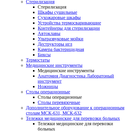
Стерилизация
Стерилизация
Шкафы сушильные
Сухожаровые шкафы
Устройства термосваривающие
Контейнеры для стерилизации
Автоклавы
Ультразвуковые мойки
Деструкторы игл
Камера бактерицидная
Биксы
Термостаты
Медицинские инструменты
Медицинские инструменты
Анатомия Диагностика Лаборатоный
инструмент
Ножницы
Столы операционные
Столы операционные
Столы перевязочные
Дополнительное оборудование к операционным
столам МСК-631, МСК-632
Тележки медицинские для перевозки больных
Тележки медицинские для перевозки
больных