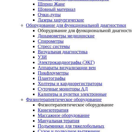
Шприц Жане
Шовный материал
Очки-лупы
Лазеры хирургические
Оборудование для функциональной диагностики
Оборудование для функциональной диагност
Динамометры медицинские
Спирометры
Стресс системы
Визуальная диагностика
УЗИ
Электрокардиографы (ЭКГ)
Аппараты визуализации вен
Пикфлоуметры
Плантографы
Холтеры и кардиорегистраторы
Суточные мониторы АД
Калиперы и рулетки электронные
Физиотерапевтическое оборудование
Физиотерапевтическое оборудование
Кинезотерапия
Массажное оборудование
Мануальная терапия
Подъемники для тяжелобольных
Сухое и подводное вытяжение