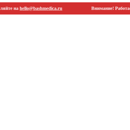
 на
hello@bashmedica.ru
Внимание! Работаем тол