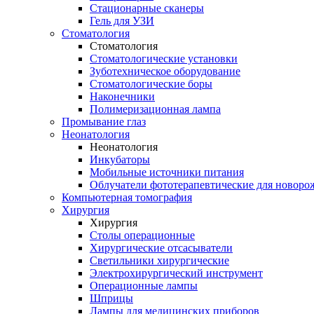
Стационарные сканеры
Гель для УЗИ
Стоматология
Стоматология
Стоматологические установки
Зуботехническое оборудование
Стоматологические боры
Наконечники
Полимеризационная лампа
Промывание глаз
Неонатология
Неонатология
Инкубаторы
Мобильные источники питания
Облучатели фототерапевтические для новор
Компьютерная томография
Хирургия
Хирургия
Столы операционные
Хирургические отсасыватели
Светильники хирургические
Электрохирургический инструмент
Операционные лампы
Шприцы
Лампы для медицинских приборов