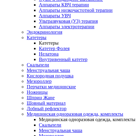
Аппараты КВЧ терапии
Аппараты низкочастотной терапии
Аппараты УВЧ
Ультразвуковая (УЗ) терапия
Аппараты электротерапии
Эндокринология
Катетеры
Катетеры
Катетер Фолея
Нелатона
Внутривенный катетер
Скальпели
Менструальная чаша
Кислородная подушка
Мезороллер
Перчатки медицинские
Ножницы
Шприц Жане
Шовный материал
Лобный рефлектор
Медицинская одноразовая одежда, комплекты
Медицинская одноразовая одежда, комплекты
Скальпели
Менструальная чаша
Мезороллер