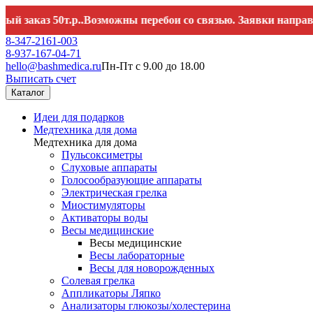
аз 50т.р..Возможны перебои со связью. Заявки направляйте
8-347-2161-003
8-937-167-04-71
hello@bashmedica.ru
Пн-Пт с 9.00 до 18.00
Выписать счет
Каталог
Идеи для подарков
Медтехника для дома
Медтехника для дома
Пульсоксиметры
Слуховые аппараты
Голосообразующие аппараты
Электрическая грелка
Миостимуляторы
Активаторы воды
Весы медицинские
Весы медицинские
Весы лабораторные
Весы для новорожденных
Солевая грелка
Аппликаторы Ляпко
Анализаторы глюкозы/холестерина