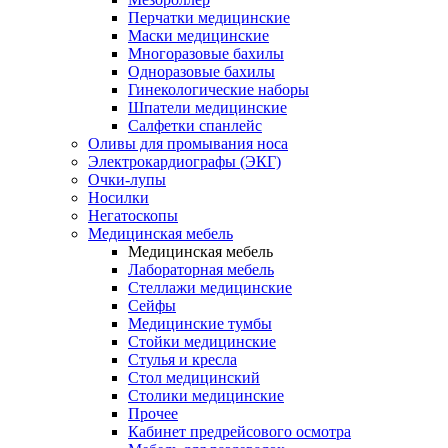
Перчатки медицинские
Маски медицинские
Многоразовые бахилы
Одноразовые бахилы
Гинекологические наборы
Шпатели медицинские
Салфетки спанлейс
Оливы для промывания носа
Электрокардиографы (ЭКГ)
Очки-лупы
Носилки
Негатоскопы
Медицинская мебель
Медицинская мебель
Лабораторная мебель
Стеллажи медицинские
Сейфы
Медицинские тумбы
Стойки медицинские
Cтулья и кресла
Стол медицинский
Столики медицинские
Прочее
Кабинет предрейсового осмотра