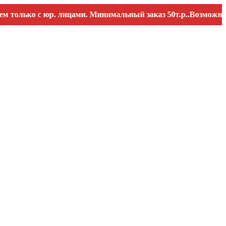
ько с юр. лицами. Минимальный заказ 50т.р..Возможны переб