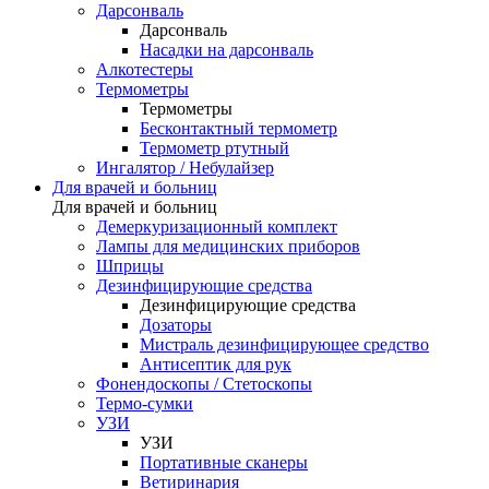
Дарсонваль
Дарсонваль
Насадки на дарсонваль
Алкотестеры
Термометры
Термометры
Бесконтактный термометр
Термометр ртутный
Ингалятор / Небулайзер
Для врачей и больниц
Для врачей и больниц
Демеркуризационный комплект
Лампы для медицинских приборов
Шприцы
Дезинфицирующие средства
Дезинфицирующие средства
Дозаторы
Мистраль дезинфицирующее средство
Антисептик для рук
Фонендоскопы / Стетоскопы
Термо-сумки
УЗИ
УЗИ
Портативные сканеры
Ветиринария