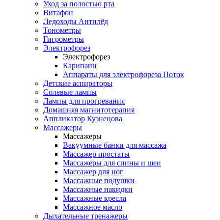
Уход за полостью рта
Витафон
Ледоходы Антилёд
Тонометры
Гигрометры
Электрофорез
Электрофорез
Карипаин
Аппараты для электрофореза Поток
Детские аспираторы
Солевые лампы
Лампы для прогревания
Домашняя магнитотерапия
Аппликатор Кузнецова
Массажеры
Массажеры
Вакуумные банки для массажа
Массажер простаты
Массажеры для спины и шеи
Массажер для ног
Массажные подушки
Массажные накидки
Массажные кресла
Массажное масло
Дыхательные тренажеры