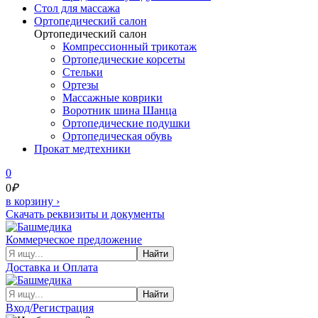
Cтол для массажа
Ортопедический салон
Ортопедический салон
Компрессионный трикотаж
Ортопедические корсеты
Стельки
Ортезы
Массажные коврики
Воротник шина Шанца
Ортопедические подушки
Ортопедическая обувь
Прокат медтехники
0
0
₽
в корзину
›
Скачать реквизиты и документы
Коммерческое предложение
Найти
Доставка и Оплата
Найти
Вход/Регистрация