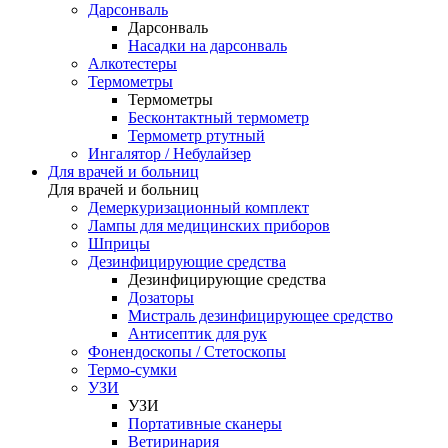
Дарсонваль
Дарсонваль
Насадки на дарсонваль
Алкотестеры
Термометры
Термометры
Бесконтактный термометр
Термометр ртутный
Ингалятор / Небулайзер
Для врачей и больниц
Для врачей и больниц
Демеркуризационный комплект
Лампы для медицинских приборов
Шприцы
Дезинфицирующие средства
Дезинфицирующие средства
Дозаторы
Мистраль дезинфицирующее средство
Антисептик для рук
Фонендоскопы / Стетоскопы
Термо-сумки
УЗИ
УЗИ
Портативные сканеры
Ветиринария