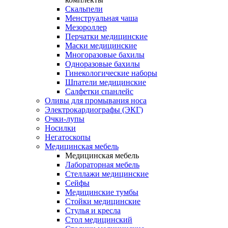
Скальпели
Менструальная чаша
Мезороллер
Перчатки медицинские
Маски медицинские
Многоразовые бахилы
Одноразовые бахилы
Гинекологические наборы
Шпатели медицинские
Салфетки спанлейс
Оливы для промывания носа
Электрокардиографы (ЭКГ)
Очки-лупы
Носилки
Негатоскопы
Медицинская мебель
Медицинская мебель
Лабораторная мебель
Стеллажи медицинские
Сейфы
Медицинские тумбы
Стойки медицинские
Cтулья и кресла
Стол медицинский