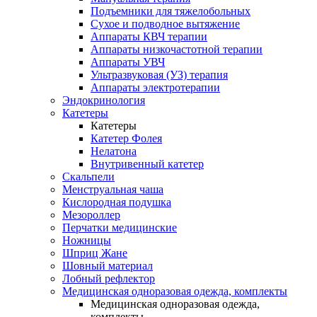
Подъемники для тяжелобольных
Сухое и подводное вытяжение
Аппараты КВЧ терапии
Аппараты низкочастотной терапии
Аппараты УВЧ
Ультразвуковая (УЗ) терапия
Аппараты электротерапии
Эндокринология
Катетеры
Катетеры
Катетер Фолея
Нелатона
Внутривенный катетер
Скальпели
Менструальная чаша
Кислородная подушка
Мезороллер
Перчатки медицинские
Ножницы
Шприц Жане
Шовный материал
Лобный рефлектор
Медицинская одноразовая одежда, комплекты
Медицинская одноразовая одежда,
комплекты