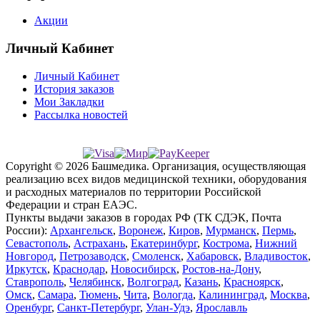
Акции
Личный Кабинет
Личный Кабинет
История заказов
Мои Закладки
Рассылка новостей
Copyright © 2026 Башмедика.
Организация, осуществляющая
реализацию всех видов медицинской техники, оборудования
и расходных материалов по территории Российской
Федерации и стран ЕАЭС.
Пункты выдачи заказов в городах РФ (ТК СДЭК, Почта
России):
Архангельск
,
Воронеж
,
Киров
,
Мурманск
,
Пермь
,
Севастополь
,
Астрахань
,
Екатеринбург
,
Кострома
,
Нижний
Новгород
,
Петрозаводск
,
Смоленск
,
Хабаровск
,
Владивосток
,
Иркутск
,
Краснодар
,
Новосибирск
,
Ростов-на-Дону
,
Ставрополь
,
Челябинск
,
Волгоград
,
Казань
,
Красноярск
,
Омск
,
Самара
,
Тюмень
,
Чита
,
Вологда
,
Калининград
,
Москва
,
Оренбург
,
Санкт-Петербург
,
Улан-Удэ
,
Ярославль