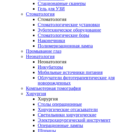
Стационарные сканеры
Гель для УЗИ
Стоматология
Стоматология
Стоматологические установки
Зуботехническое оборудование
Стоматологические боры
Наконечники
Полимеризационная лампа
Промывание глаз
Неонатология
Неонатология
Инкубаторы
Мобильные источники питания
Облучатели фототерапевтические для
новорожденных
Компьютерная томография
Хирургия
Хирургия
Столы операционные
Хирургические отсасыватели
Светильники хирургические
Электрохирургический инструмент
Операционные лампы
Шприцы