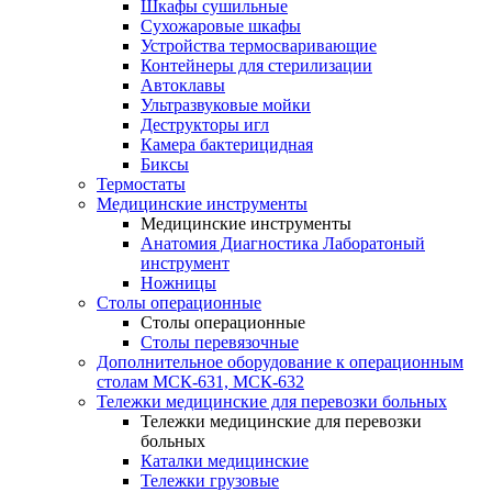
Шкафы сушильные
Сухожаровые шкафы
Устройства термосваривающие
Контейнеры для стерилизации
Автоклавы
Ультразвуковые мойки
Деструкторы игл
Камера бактерицидная
Биксы
Термостаты
Медицинские инструменты
Медицинские инструменты
Анатомия Диагностика Лаборатоный
инструмент
Ножницы
Столы операционные
Столы операционные
Столы перевязочные
Дополнительное оборудование к операционным
столам МСК-631, МСК-632
Тележки медицинские для перевозки больных
Тележки медицинские для перевозки
больных
Каталки медицинские
Тележки грузовые