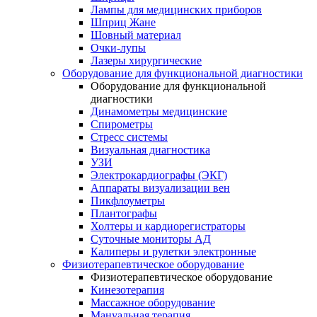
Лампы для медицинских приборов
Шприц Жане
Шовный материал
Очки-лупы
Лазеры хирургические
Оборудование для функциональной диагностики
Оборудование для функциональной
диагностики
Динамометры медицинские
Спирометры
Стресс системы
Визуальная диагностика
УЗИ
Электрокардиографы (ЭКГ)
Аппараты визуализации вен
Пикфлоуметры
Плантографы
Холтеры и кардиорегистраторы
Суточные мониторы АД
Калиперы и рулетки электронные
Физиотерапевтическое оборудование
Физиотерапевтическое оборудование
Кинезотерапия
Массажное оборудование
Мануальная терапия