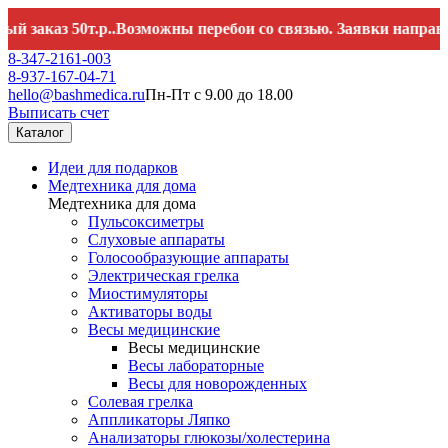
каз 50т.р..Возможны перебои со связью. Заявки направляйт
8-347-2161-003
8-937-167-04-71
hello@bashmedica.ru
Пн-Пт с 9.00 до 18.00
Выписать счет
Каталог
Идеи для подарков
Медтехника для дома
Медтехника для дома
Пульсоксиметры
Слуховые аппараты
Голосообразующие аппараты
Электрическая грелка
Миостимуляторы
Активаторы воды
Весы медицинские
Весы медицинские
Весы лабораторные
Весы для новорожденных
Солевая грелка
Аппликаторы Ляпко
Анализаторы глюкозы/холестерина