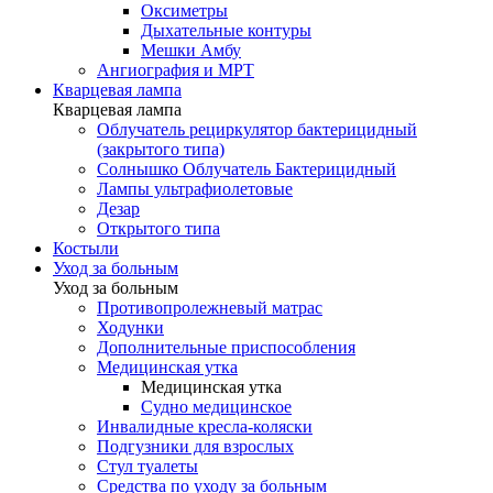
Оксиметры
Дыхательные контуры
Мешки Амбу
Ангиография и МРТ
Кварцевая лампа
Кварцевая лампа
Облучатель рециркулятор бактерицидный
(закрытого типа)
Солнышко Облучатель Бактерицидный
Лампы ультрафиолетовые
Дезар
Открытого типа
Костыли
Уход за больным
Уход за больным
Противопролежневый матрас
Ходунки
Дополнительные приспособления
Медицинская утка
Медицинская утка
Судно медицинское
Инвалидные кресла-коляски
Подгузники для взрослых
Стул туалеты
Средства по уходу за больным