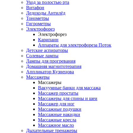
Уход за полостью рта
Витафон
Ледоходы Антилёд
Тонометры
Гигрометры
Электрофорез
Электрофорез
Карипаин
Аппараты для электрофореза Поток
Детские аспираторы
Солевые лампы
Лампы для прогревания
Домашняя магнитотерапия
Аппликатор Кузнецова
Массажеры
Массажеры
Вакуумные банки для массажа
Массажер простаты
Массажеры для спины и шеи
Массажер для ног
Массажные подушки
Массажные накидки
Массажные кресла
Массажное масло
Дыхательные тренажеры