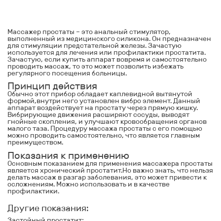
Массажер простаты
– это анальный стимулятор,
выполненный из медицинского силикона. Он предназначен
для стимуляции предстательной железы. Зачастую
используется для лечения или профилактики простатита.
Зачастую, если купить аппарат вовремя и самостоятельно
проводить массаж, то это может позволить избежать
регулярного посещения больницы.
Принцип действия
Обычно этот прибор обладает каплевидной вытянутой
формой,внутри него установлен вибро элемент. Данный
аппарат воздействует на простату через прямую кишку.
Вибрирующие движения расширяют сосуды, выводят
гнойные скопления, и улучшают кровообращения органов
малого таза. Процедуру массажа простаты с его помощью
можно проводить самостоятельно, что является главным
преимуществом.
Показания к применению
Основным показанием
для
применения массажера простаты
является хронический простатит.Но важно знать, что нельзя
делать массаж в разгар заболевания, это может привести к
осложнениям. Можно использовать и в качестве
профилактики.
Другие показания:
Застойный простатит;