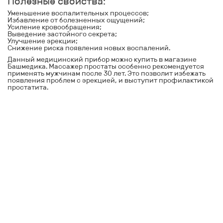
Полезные свойства:
Уменьшение воспалительных процессов;
Избавление от болезненных ощущений;
Усиление кровообращения;
Выведение застойного секрета;
Улучшение эрекции;
Снижение риска появления новых воспалений.
Данный медицинский прибор можно
купить
в магазине
Башмедика. Массажер простаты особенно рекомендуется
применять мужчинам после 30 лет. Это позволит избежать
появления проблем с эрекцией, и выступит профилактикой
простатита.
Контакты
8-347-2161-003
8-937-16-70-471
Пн-Пт с 9:00 до 18:00
hello@bashmedica.ru
Доставка и Оплата ›
Склад:
г. Уфа, Юбилейная 14/1
перейти ›
Дополнительно
Реквизиты
Политика конфиденциальности
Пользовательское соглашение
Публичная оферта
Вакансии