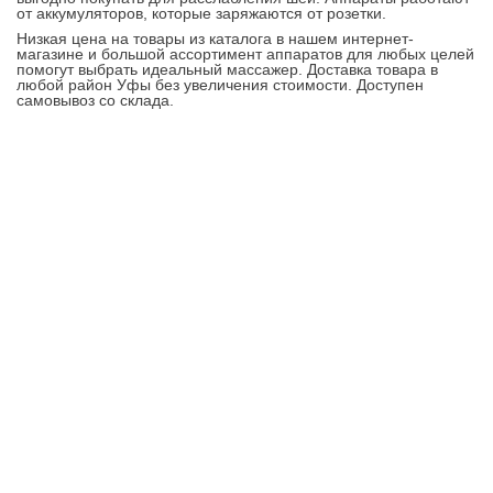
от аккумуляторов, которые заряжаются от розетки.
Низкая цена на товары из каталога в нашем интернет-
магазине и большой ассортимент аппаратов для любых целей
помогут выбрать идеальный массажер. Доставка товара в
любой район Уфы без увеличения стоимости. Доступен
самовывоз со склада.
Контакты
8-347-2161-003
8-937-16-70-471
Пн-Пт с 9:00 до 18:00
hello@bashmedica.ru
Доставка и Оплата ›
Склад:
г. Уфа, Юбилейная 14/1
перейти ›
Дополнительно
Реквизиты
Политика конфиденциальности
Пользовательское соглашение
Публичная оферта
Вакансии
Каталог товаров
Для врачей и больниц
Бактерицидная лампа
Уход за больным
Ортопедический салон