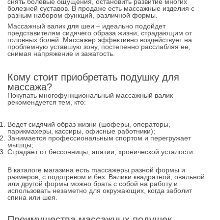
снять болевые ощущения, остановить развитие многих
болезней суставов. В продаже есть массажные изделия с
разным набором функций, различной формы.
Массажный валик для шеи – идеально подойдет
представителям сидячего образа жизни, страдающим от
головных болей. Массажер эффективно воздействует на
проблемную уставшую зону, постепенно расслабляя ее,
снимая напряжение и зажатость.
Кому стоит приобретать подушку для
массажа?
Покупать многофункциональный массажный валик
рекомендуется тем, кто:
Ведет сидячий образ жизни (шоферы, операторы,
парикмахеры, кассиры, офисные работники);
Занимается профессиональным спортом и перегружает
мышцы;
Страдает от бессонницы, апатии, хронической усталости.
В каталоге магазина есть maccaжеры разной формы и
размеров, с подогревом и без. Валики квадратной, овальной
или другой формы можно брать с собой на работу и
использовать незаметно для окружающих, когда заболит
спина или шея.
Преимущества массажных подушек