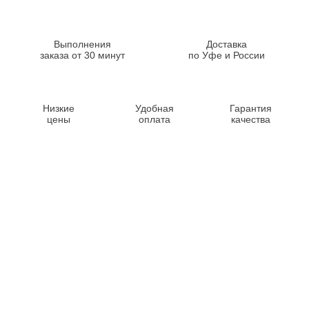
Выполнения
Доставка
заказа от 30 минут
по Уфе и России
Низкие
Удобная
Гарантия
цены
оплата
качества
Контакты
8-347-2161-003
8-937-16-70-471
Пн-Пт с 9:00 до 18:00
hello@bashmedica.ru
Доставка и Оплата ›
Склад:
г. Уфа, Юбилейная 14/1
перейти ›
Дополнительно
Реквизиты
Политика конфиденциальности
Пользовательское соглашение
Публичная оферта